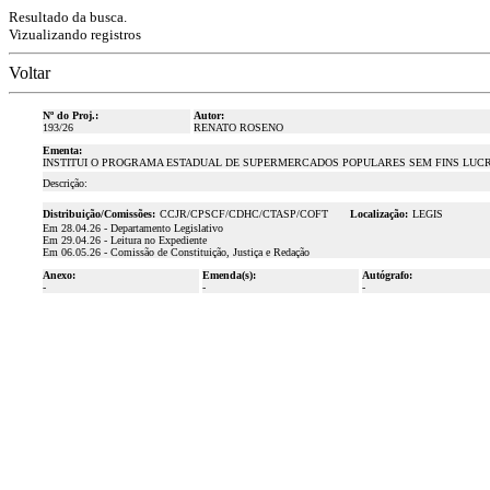
Resultado da busca.
Vizualizando registros
Voltar
Nº do Proj.:
Autor:
193/26
RENATO ROSENO
Ementa:
INSTITUI O PROGRAMA ESTADUAL DE SUPERMERCADOS POPULARES SEM FINS LUCRA
Descrição:
Distribuição/Comissões:
CCJR/CPSCF/CDHC/CTASP/COFT
Localização:
LEGIS
Em 28.04.26 - Departamento Legislativo
Em 29.04.26 - Leitura no Expediente
Em 06.05.26 - Comissão de Constituição, Justiça e Redação
Anexo:
Emenda(s):
Autógrafo:
-
-
-