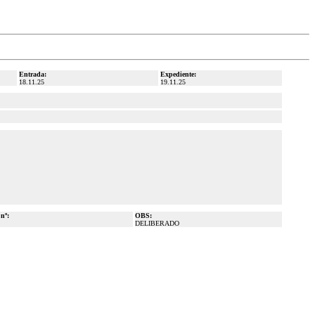
Entrada:
Expediente:
18.11.25
19.11.25
 nº:
OBS:
DELIBERADO