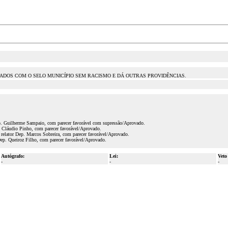
IADOS COM O SELO MUNICÍPIO SEM RACISMO E DÁ OUTRAS PROVIDÊNCIAS.
ep. Guilherme Sampaio, com parecer favorável com supressão/Aprovado.
 Cláudio Pinho, com parecer favorável/Aprovado.
relator Dep. Marcos Sobreira, com parecer favorável/Aprovado.
ep. Queiroz Filho, com parecer favorável/Aprovado.
Autógrafo:
Lei:
Veto
-
-
-