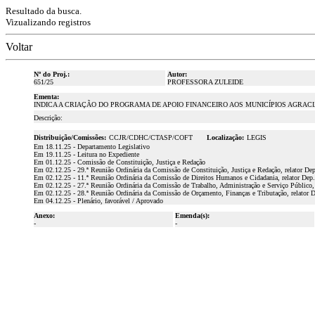
Resultado da busca.
Vizualizando registros
Voltar
Nº do Proj.:
Autor:
651/25
PROFESSORA ZULEIDE
Ementa:
INDICA A CRIAÇÃO DO PROGRAMA DE APOIO FINANCEIRO AOS MUNICÍPIOS AGRAC
Descrição:
Distribuição/Comissões:
CCJR/CDHC/CTASP/COFT
Localização:
LEGIS
Em 18.11.25 - Departamento Legislativo
Em 19.11.25 - Leitura no Expediente
Em 01.12.25 - Comissão de Constituição, Justiça e Redação
Em 02.12.25 - 29.ª Reunião Ordinária da Comissão de Constituição, Justiça e Redação, relator D
Em 02.12.25 - 11.ª Reunião Ordinária da Comissão de Direitos Humanos e Cidadania, relator Dep.
Em 02.12.25 - 27.ª Reunião Ordinária da Comissão de Trabalho, Administração e Serviço Público, 
Em 02.12.25 - 28.ª Reunião Ordinária da Comissão de Orçamento, Finanças e Tributação, relator D
Em 04.12.25 - Plenário, favorável / Aprovado
Anexo:
Emenda(s):
-
-