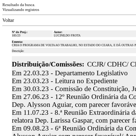
Resultado da busca.
Vizualizando registros
Voltar
Nº do Proj.:
Autor:
185/23
LUCINILDO FROTA
Ementa:
CRIA O PROGRAMA DE VOLTA AO TRABALHO, NO ESTADO DO CEARA, E DÁ OUTRAS 
Descrição:
Distribuição/Comissões:
CCJR/ CDHC/ C
Em 22.03.23 - Departamento Legislativo
Em 23.03.23 - Leitura no Expediente
Em 30.03.23 - Comissão de Constituição, J
Em 27.06.23 - 12º Reunião Ordinária da Com
Dep. Alysson Aguiar, com parecer favoráv
Em 11.07.23 - 8.ª Reunião Extraordinária 
relatora Dep. Larissa Gaspar, com parecer 
Em 09.08.23 - 6ª Reunião Ordinária da Comi