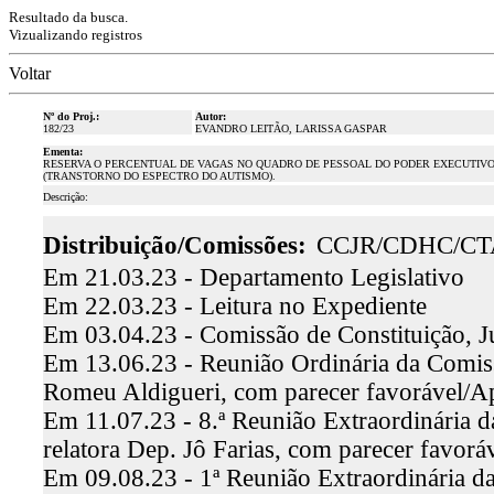
Resultado da busca.
Vizualizando registros
Voltar
Nº do Proj.:
Autor:
182/23
EVANDRO LEITÃO, LARISSA GASPAR
Ementa:
RESERVA O PERCENTUAL DE VAGAS NO QUADRO DE PESSOAL DO PODER EXECUTIVO 
(TRANSTORNO DO ESPECTRO DO AUTISMO).
Descrição:
Distribuição/Comissões:
CCJR/CDHC/CT
Em 21.03.23 - Departamento Legislativo
Em 22.03.23 - Leitura no Expediente
Em 03.04.23 - Comissão de Constituição, J
Em 13.06.23 - Reunião Ordinária da Comissã
Romeu Aldigueri, com parecer favorável/
Em 11.07.23 - 8.ª Reunião Extraordinária 
relatora Dep. Jô Farias, com parecer favor
Em 09.08.23 - 1ª Reunião Extraordinária d