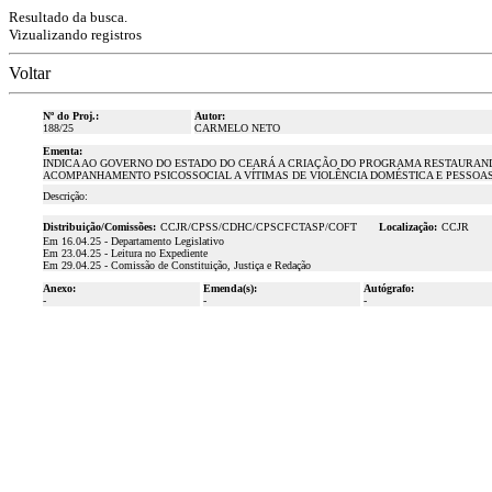
Resultado da busca.
Vizualizando registros
Voltar
Nº do Proj.:
Autor:
188/25
CARMELO NETO
Ementa:
INDICA AO GOVERNO DO ESTADO DO CEARÁ A CRIAÇÃO DO PROGRAMA RESTAURAN
ACOMPANHAMENTO PSICOSSOCIAL A VÍTIMAS DE VIOLÊNCIA DOMÉSTICA E PESSOAS
Descrição:
Distribuição/Comissões:
CCJR/CPSS/CDHC/CPSCFCTASP/COFT
Localização:
CCJR
Em 16.04.25 - Departamento Legislativo
Em 23.04.25 - Leitura no Expediente
Em 29.04.25 - Comissão de Constituição, Justiça e Redação
Anexo:
Emenda(s):
Autógrafo:
-
-
-