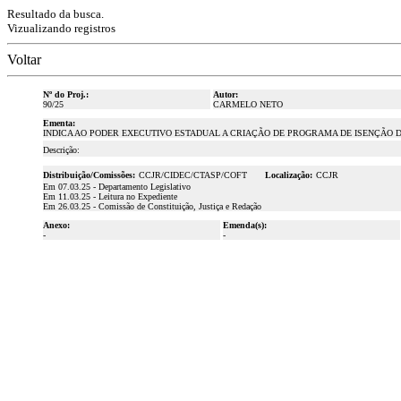
Resultado da busca.
Vizualizando registros
Voltar
Nº do Proj.:
Autor:
90/25
CARMELO NETO
Ementa:
INDICA AO PODER EXECUTIVO ESTADUAL A CRIAÇÃO DE PROGRAMA DE ISENÇÃO 
Descrição:
Distribuição/Comissões:
CCJR/CIDEC/CTASP/COFT
Localização:
CCJR
Em 07.03.25 - Departamento Legislativo
Em 11.03.25 - Leitura no Expediente
Em 26.03.25 - Comissão de Constituição, Justiça e Redação
Anexo:
Emenda(s):
-
-