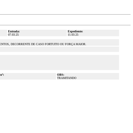
Entrada:
Expediente:
07.03.25
11.03.25
ENTOS, DECORRENTE DE CASO FORTUITO OU FORÇA MAIOR.
 nº:
OBS:
TRAMITANDO