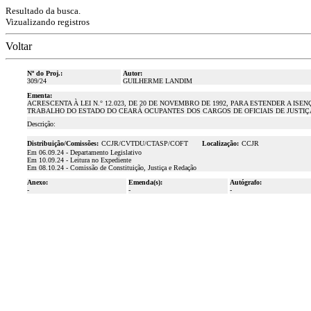
Resultado da busca.
Vizualizando registros
Voltar
Nº do Proj.:
Autor:
309/24
GUILHERME LANDIM
Ementa:
ACRESCENTA À LEI N.° 12.023, DE 20 DE NOVEMBRO DE 1992, PARA ESTENDER A ISE
TRABALHO DO ESTADO DO CEARÁ OCUPANTES DOS CARGOS DE OFICIAIS DE JUSTIÇ
Descrição:
Distribuição/Comissões:
CCJR/CVTDU/CTASP/COFT
Localização:
CCJR
Em 06.09.24 - Departamento Legislativo
Em 10.09.24 - Leitura no Expediente
Em 08.10.24 - Comissão de Constituição, Justiça e Redação
Anexo:
Emenda(s):
Autógrafo:
-
-
-