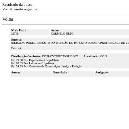
Resultado da busca.
Vizualizando registros
Voltar
Nº do Proj.:
Autor:
297/24
CARMELO NETO
Ementa:
INDICA AO PODER EXECUTIVO A ISENÇÃO DO IMPOSTO SOBRE A PROPRIEDADE DE 
Descrição:
Distribuição/Comissões:
CCJR/CVTDU/CTASP/COFT
Localização:
CCJR
Em 29.08.24 - Departamento Legislativo
Em 03.09.24 - Leitura no Expediente
Em 24.09.24 - Comissão de Constituição, Justiça e Redação
Anexo:
Emenda(s):
Autógrafo:
-
-
-