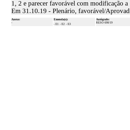
1, 2 e parecer favorável com modificação 
Em 31.10.19 - Plenário, favorável/Aprova
Anexo:
Emenda(s):
Autógrafo:
-
RESO 698/19
- E1
- E2
- E3