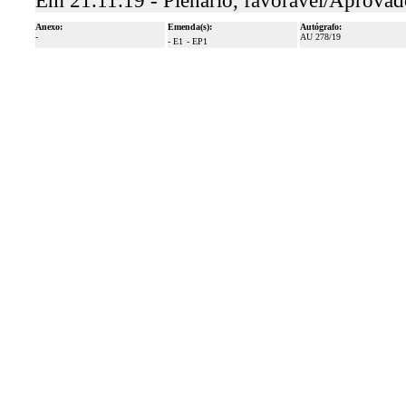
Em 21.11.19 - Plenário, favorável/Aprovad
Anexo:
Emenda(s):
Autógrafo:
-
AU 278/19
- E1
- EP1