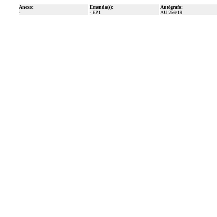
Anexo:
Emenda(s):
Autógrafo:
-
- EP1
AU 256/19