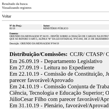
Resultado da busca.
Vizualizando registros
Voltar
Nº do Proj.:
Autor:
85/19
MINISTÉRIO PÚBLICO
Ementa:
ORIUNDO DA MENSAGEM Nº 04/19 - DISPÕE SOBRE A CRIAÇÃO DE CARGOS NA ESTR
QUE SE REFERE O ART.5, ALÍNEA "B" DA LEI ESTADUAL Nº14.043, DE 21 DE DEZEMBR
Descrição:
ORIUNDO DA MENSAGEM N°04/19
Distribuição/Comissões:
CCJR/ CTASP/ 
Em 26.09.19 - Departamento Legislativo
Em 27.09.19 - Leitura no Expediente
Em 22.10.19 - Comissão de Constituição, Ju
parecer favorável/Aprovado
Em 24.10.19 - Comissão Conjunta de Trabal
Ciência, Tecnologia e Educação Superior; O
JúlioCesar Filho com parecer favorável/Ap
Em 31.10.19 - Plenário, favorável/Aprova