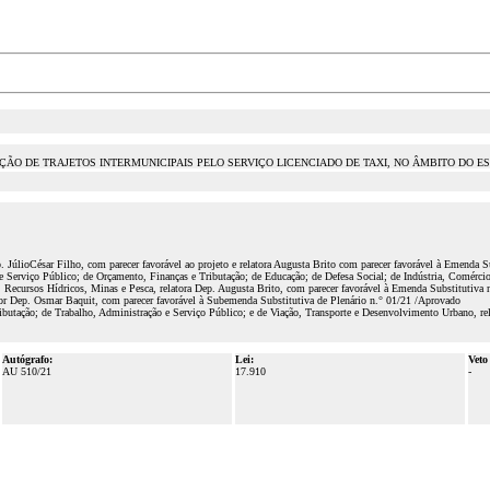
AÇÃO DE TRAJETOS INTERMUNICIPAIS PELO SERVIÇO LICENCIADO DE TAXI, NO ÂMBITO DO E
 JúlioCésar Filho, com parecer favorável ao projeto e relatora Augusta Brito com parecer favorável à Emenda 
Serviço Público; de Orçamento, Finanças e Tributação; de Educação; de Defesa Social; de Indústria, Comércio
 Recursos Hídricos, Minas e Pesca, relatora Dep. Augusta Brito, com parecer favorável à Emenda Substitutiva
tor Dep. Osmar Baquit, com parecer favorável à Subemenda Substitutiva de Plenário n.° 01/21 /Aprovado
utação; de Trabalho, Administração e Serviço Público; e de Viação, Transporte e Desenvolvimento Urbano, rel
Autógrafo:
Lei:
Veto
AU 510/21
17.910
-