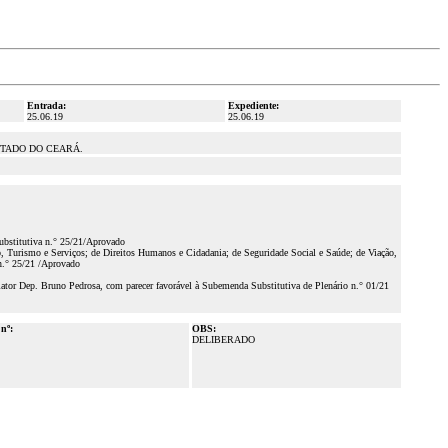
Entrada:
Expediente:
25.06.19
25.06.19
STADO DO CEARÁ.
Substitutiva n.° 25/21/Aprovado
, Turismo e Serviços; de Direitos Humanos e Cidadania; de Seguridade Social e Saúde; de Viação,
 n.° 25/21 /Aprovado
ator Dep. Bruno Pedrosa, com parecer favorável à Subemenda Substitutiva de Plenário n.° 01/21
 nº:
OBS:
DELIBERADO