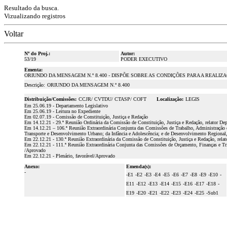
Resultado da busca.
Vizualizando registros
Voltar
Nº do Proj.:
Autor:
53/19
PODER EXECUTIVO
Ementa:
ORIUNDO DA MENSAGEM N.º 8.400 - DISPÕE SOBRE AS CONDIÇÕES PARA A REALIZ
Descrição:
ORIUNDO DA MENSAGEM N.º 8.400
Distribuição/Comissões:
CCJR/ CVTDU/ CTASP/ COFT
Localização:
LEGIS
Em 25.06.19 - Departamento Legislativo
Em 25.06.19 - Leitura no Expediente
Em 02.07.19 - Comissão de Constituição, Justiça e Redação
Em 14.12.21 - 29.ª Reunião Ordinária da Comissão de Constituição, Justiça e Redação, relator Dep.
Em 14.12.21 – 106.ª Reunião Extraordinária Conjunta das Comissões de Trabalho, Administração e 
Transporte e Desenvolvimento Urbano; da Infância e Adolescência; e de Desenvolvimento Regional,
Em 22.12.21 - 130.ª Reunião Extraordinária da Comissão de Constituição, Justiça e Redação, rela
Em 22.12.21 - 111.ª Reunião Extraordinária Conjunta das Comissões de Orçamento, Finanças e Trib
/Aprovado
Em 22.12.21 - Plenário, favorável/Aprovado
Anexo:
Emenda(s):
-
-E1
-E2
-E3
-E4
-E5
-E6
-E7
-E8
-E9
-E10
-
E11
-E12
-E13
-E14
-E15
-E16
-E17
-E18
-
E19
-E20
-E21
-E22
-E23
-E24
-E25
-Sub1