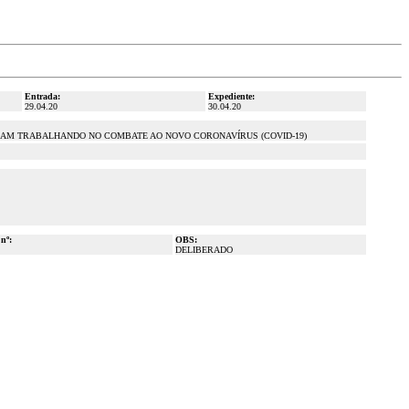
Entrada:
Expediente:
29.04.20
30.04.20
TEJAM TRABALHANDO NO COMBATE AO NOVO CORONAVÍRUS (COVID-19)
 nº:
OBS:
DELIBERADO