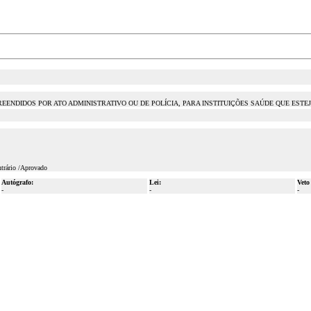
REENDIDOS POR ATO ADMINISTRATIVO OU DE POLÍCIA, PARA INSTITUIÇÕES SAÚDE QUE ES
ntrário /Aprovado
Autógrafo:
Lei:
Veto
-
-
-