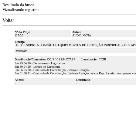
Resultado da busca.
Vizualizando registros
Voltar
Nº do Proj.:
Autor:
127/20
AUDIC MOTA
Ementa:
DISPÕE SOBRE A DOAÇÃO DE EQUIPAMENTOS DE PROTEÇÃO INDIVIDUAL - EPIS AP
Descrição:
Distribuição/Comissões:
CCJR/ CSSS/ CTASP
Localização:
CCJR
Em 29.04.20 - Departamento Legislativo
Em 30.04.20 - Leitura no Expediente
Em 06.05.20 - Comissão de Constituição, Justiça e Redação
Em 01.06.21 - Comissão de Constituição, Justiça e Redação, relator Dep. Salmito, com parecer co
Anexo:
Emenda(s):
-
-