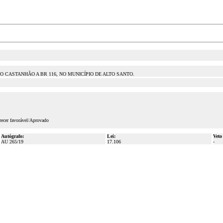
O CASTANHÃO A BR 116, NO MUNICÍPIO DE ALTO SANTO.
recer favorável/Aprovado
Autógrafo:
Lei:
Veto
AU 265/19
17.106
-