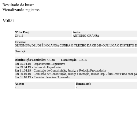
Resultado da busca.
Vizualizando registros
Voltar
Nº do Proj.:
Autor:
234/19
ANTÔNIO GRANJA
Ementa:
DENOMINA DE JOSÉ HOLANDA CUNHA O TRECHO DA CE 269 QUE LIGA O DISTRITO D
Descrição:
Distribuição/Comissões:
CCJR
Localização:
LEGIS
Em 05.04.19 - Departamento Legislativo
Em 09.04.19 - Leitura do Expediente
Em 11.04.19 - Comissão de Constituição, Justiça e Redação/Procuradoria -
Em 30.10.19 - Comissão de Constituição, Justiça e Redação, relator Dep. JúlioCesar Filho com pa
Em 31.10.19 - Plenário, favorável/Aprovado
Anexo:
Emenda(s):
-
-