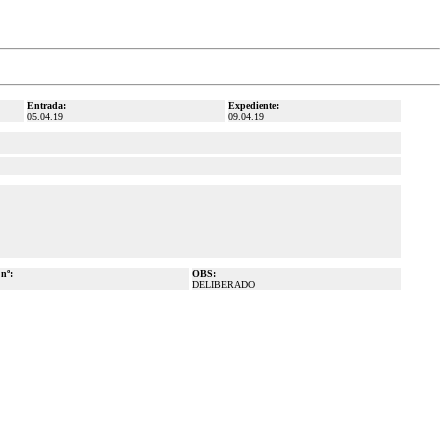
Entrada:
Expediente:
05.04.19
09.04.19
 nº:
OBS:
DELIBERADO