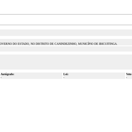
VERNO DO ESTADO, NO DISTRITO DE CANINDEZINHO, MUNICÍPIO DE IBICUITINGA.
Autógrafo:
Lei:
Veto
-
-
-