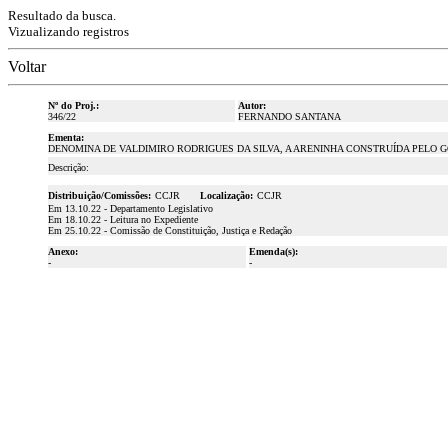
Resultado da busca.
Vizualizando registros
Voltar
Nº do Proj.:
Autor:
346/22
FERNANDO SANTANA
Ementa:
DENOMINA DE VALDIMIRO RODRIGUES DA SILVA, A ARENINHA CONSTRUÍDA PELO GO
Descrição:
Distribuição/Comissões:
CCJR
Localização:
CCJR
Em 13.10.22 - Departamento Legislativo
Em 18.10.22 - Leitura no Expediente
Em 25.10.22 - Comissão de Constituição, Justiça e Redação
Anexo:
Emenda(s):
-
-