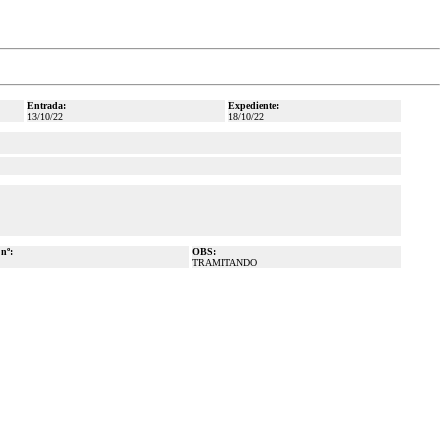
Entrada:
Expediente:
13/10/22
18/10/22
 nº:
OBS:
TRAMITANDO