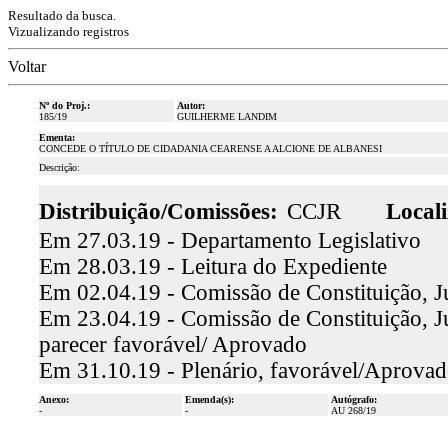
Resultado da busca.
Vizualizando registros
Voltar
Nº do Proj.:
Autor:
185/19
GUILHERME LANDIM
Ementa:
CONCEDE O TÍTULO DE CIDADANIA CEARENSE A ALCIONE DE ALBANESI
Descrição:
Distribuição/Comissões:
CCJR
Locali
Em 27.03.19 - Departamento Legislativo
Em 28.03.19 - Leitura do Expediente
Em 02.04.19 - Comissão de Constituição, Jus
Em 23.04.19 - Comissão de Constituição, J
parecer favorável/ Aprovado
Em 31.10.19 - Plenário, favorável/Aprova
Anexo:
Emenda(s):
Autógrafo:
-
-
AU 268/19