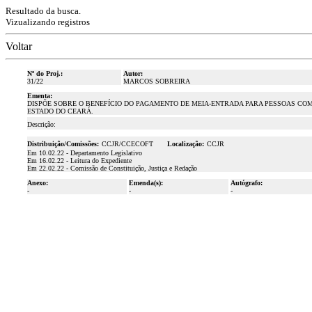
Resultado da busca.
Vizualizando registros
Voltar
Nº do Proj.:
Autor:
31/22
MARCOS SOBREIRA
Ementa:
DISPÕE SOBRE O BENEFÍCIO DO PAGAMENTO DE MEIA-ENTRADA PARA PESSOAS COM
ESTADO DO CEARÁ.
Descrição:
Distribuição/Comissões:
CCJR/CCECOFT
Localização:
CCJR
Em 10.02.22 - Departamento Legislativo
Em 16.02.22 - Leitura do Expediente
Em 22.02.22 - Comissão de Constituição, Justiça e Redação
Anexo:
Emenda(s):
Autógrafo:
-
-
-