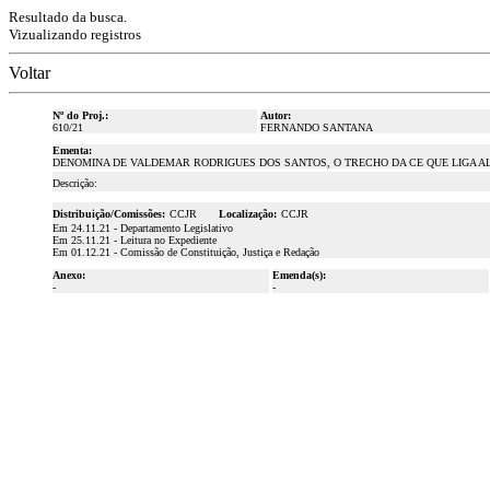
Resultado da busca.
Vizualizando registros
Voltar
Nº do Proj.:
Autor:
610/21
FERNANDO SANTANA
Ementa:
DENOMINA DE VALDEMAR RODRIGUES DOS SANTOS, O TRECHO DA CE QUE LIGA ALTA
Descrição:
Distribuição/Comissões:
CCJR
Localização:
CCJR
Em 24.11.21 - Departamento Legislativo
Em 25.11.21 - Leitura no Expediente
Em 01.12.21 - Comissão de Constituição, Justiça e Redação
Anexo:
Emenda(s):
-
-