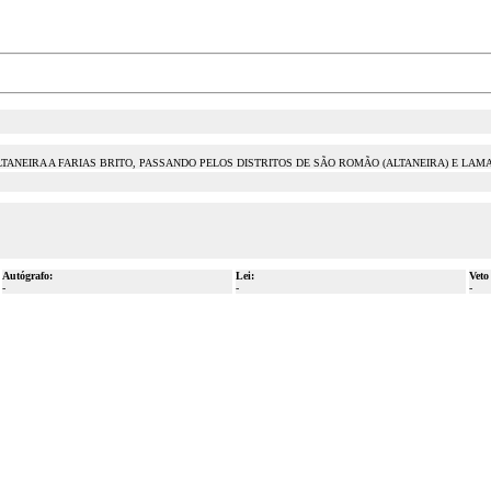
NEIRA A FARIAS BRITO, PASSANDO PELOS DISTRITOS DE SÃO ROMÃO (ALTANEIRA) E LAMAJ
Autógrafo:
Lei:
Veto
-
-
-