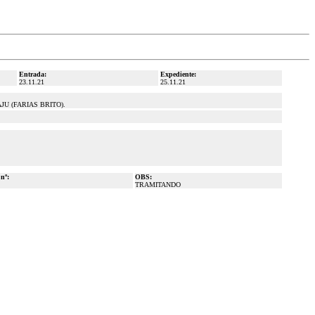
Entrada:
Expediente:
23.11.21
25.11.21
U (FARIAS BRITO).
 nº:
OBS:
TRAMITANDO