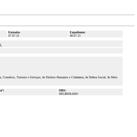
Entrada:
Expediente:
07.07.21
08.07.21
Á.
ia, Comércio, Turismo e Serviços; de Direitos Humanos e Cidadania; de Defesa Social; de Meio
 nº:
OBS:
DELIBERADO