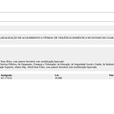
 REALIZAÇÃO DE ACOLHIMENTO A VÍTIMAS DE VIOLÊNCIA DOMÉSTICA NO ESTADO DO CEAR
. Tony Brito, com parecer favorável com modificação/Aprovado
erviço Público; de Orçamento, Finanças e Tributação; de Educação; de Seguridade Social e Saúde; de Indústr
ção Superior, relator Dep. JúlioCésar Filho, com parecer favorável com modificação/Aprovado
Autógrafo:
Lei:
Veto
AU 173/22
18.088
-