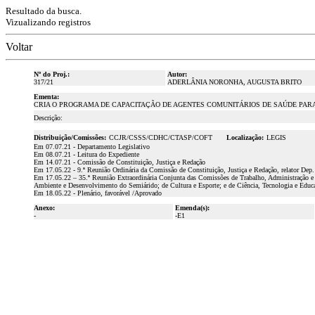
Resultado da busca.
Vizualizando registros
Voltar
Nº do Proj.:
Autor:
317/21
ADERLÂNIA NORONHA, AUGUSTA BRITO
Ementa:
CRIA O PROGRAMA DE CAPACITAÇÃO DE AGENTES COMUNITÁRIOS DE SAÚDE PARA
Descrição:
Distribuição/Comissões:
CCJR/CSSS/CDHC/CTASP/COFT
Localização:
LEGIS
Em 07.07.21 - Departamento Legislativo
Em 08.07.21 - Leitura do Expediente
Em 14.07.21 - Comissão de Constituição, Justiça e Redação
Em 17.05.22 - 9.ª Reunião Ordinária da Comissão de Constituição, Justiça e Redação, relator Dep
Em 17.05.22 – 35.ª Reunião Extraordinária Conjunta das Comissões de Trabalho, Administração e S
Ambiente e Desenvolvimento do Semiárido; de Cultura e Esporte; e de Ciência, Tecnologia e Educa
Em 18.05.22 - Plenário, favorável /Aprovado
Anexo:
Emenda(s):
-
-E1