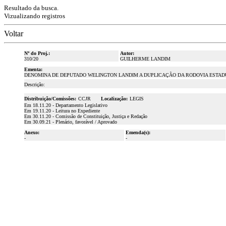
Resultado da busca.
Vizualizando registros
Voltar
Nº do Proj.:
Autor:
310/20
GUILHERME LANDIM
Ementa:
DENOMINA DE DEPUTADO WELINGTON LANDIM A DUPLICAÇÃO DA RODOVIA ESTADUA
Descrição:
Distribuição/Comissões:
CCJR
Localização:
LEGIS
Em 18.11.20 - Departamento Legislativo
Em 19.11.20 - Leitura no Expediente
Em 30.11.20 - Comissão de Constituição, Justiça e Redação
Em 30.09.21 - Plenário, favorável / Aprovado
Anexo:
Emenda(s):
-
-