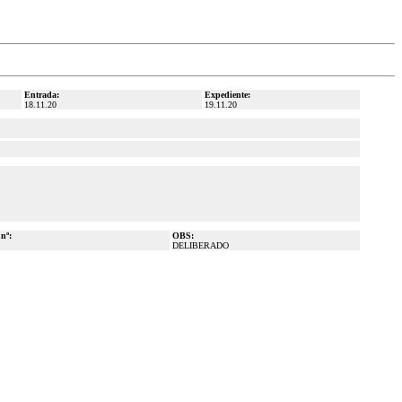
Entrada:
Expediente:
18.11.20
19.11.20
 nº:
OBS:
DELIBERADO