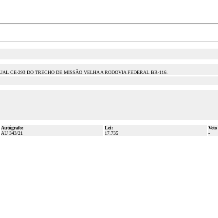
L CE-293 DO TRECHO DE MISSÃO VELHA A RODOVIA FEDERAL BR-116.
Autógrafo:
Lei:
Veto
AU 343/21
17.735
-