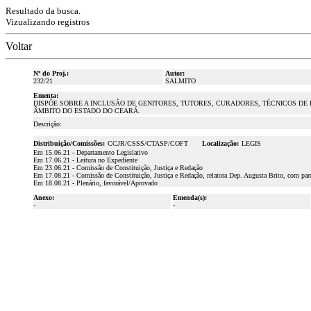
Resultado da busca.
Vizualizando registros
Voltar
Nº do Proj.:
Autor:
232/21
SALMITO
Ementa:
DISPÕE SOBRE A INCLUSÃO DE GENITORES, TUTORES, CURADORES, TÉCNICOS DE
ÂMBITO DO ESTADO DO CEARÁ.
Descrição:
Distribuição/Comissões:
CCJR/CSSS/CTASP/COFT
Localização:
LEGIS
Em 15.06.21 - Departamento Legislativo
Em 17.06.21 - Leitura no Expediente
Em 23.06.21 - Comissão de Constituição, Justiça e Redação
Em 17.08.21 - Comissão de Constituição, Justiça e Redação, relatora Dep. Augusta Brito, com par
Em 18.08.21 - Plenário, favorável/Aprovado
Anexo:
Emenda(s):
-
-