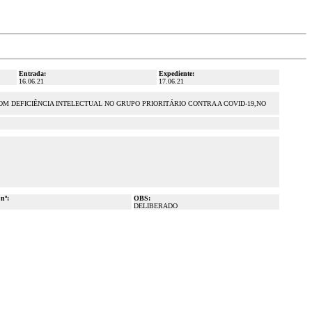
Entrada:
Expediente:
16.06.21
17.06.21
M DEFICIÊNCIA INTELECTUAL NO GRUPO PRIORITÁRIO CONTRA A COVID-19,NO
 nº:
OBS:
DELIBERADO