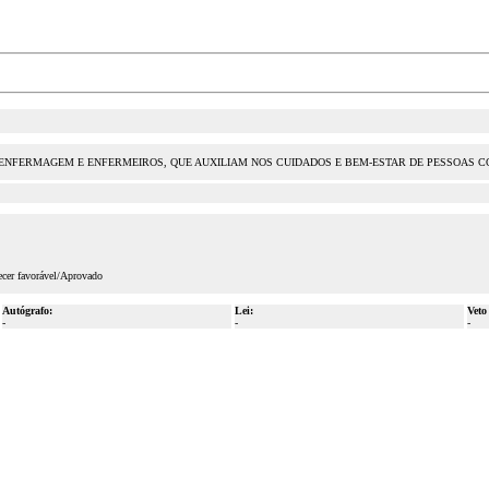
 ENFERMAGEM E ENFERMEIROS, QUE AUXILIAM NOS CUIDADOS E BEM-ESTAR DE PESSOAS CO
ecer favorável/Aprovado
Autógrafo:
Lei:
Veto
-
-
-