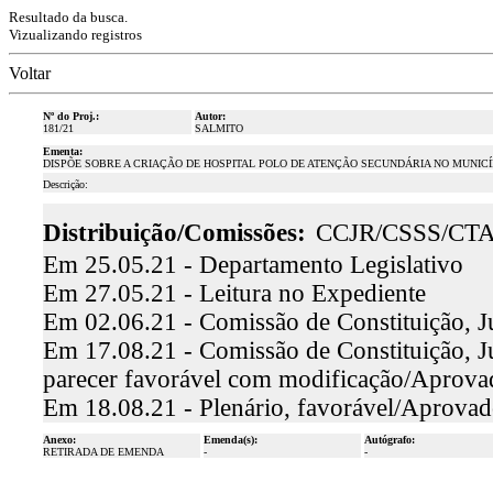
Resultado da busca.
Vizualizando registros
Voltar
Nº do Proj.:
Autor:
181/21
SALMITO
Ementa:
DISPÕE SOBRE A CRIAÇÃO DE HOSPITAL POLO DE ATENÇÃO SECUNDÁRIA NO MUNICÍ
Descrição:
Distribuição/Comissões:
CCJR/CSSS/CT
Em 25.05.21 - Departamento Legislativo
Em 27.05.21 - Leitura no Expediente
Em 02.06.21 - Comissão de Constituição, J
Em 17.08.21 - Comissão de Constituição, Ju
parecer favorável com modificação/Aprova
Em 18.08.21 - Plenário, favorável/Aprova
Anexo:
Emenda(s):
Autógrafo:
RETIRADA DE EMENDA
-
-