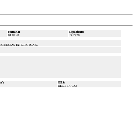
Entrada:
Expediente:
01.09.20
03.09.20
CIÊNCIAS INTELECTUAIS.
 nº:
OBS:
DELIBERADO