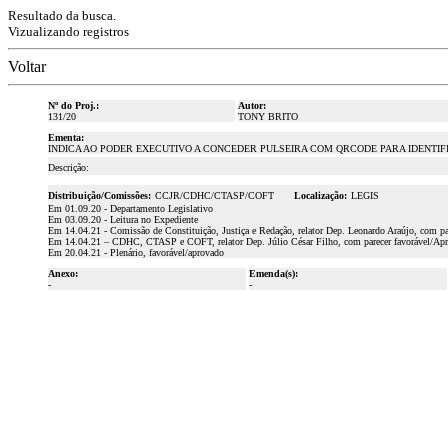
Resultado da busca.
Vizualizando registros
Voltar
Nº do Proj.:
Autor:
131/20
TONY BRITO
Ementa:
INDICA AO PODER EXECUTIVO A CONCEDER PULSEIRA COM QRCODE PARA IDENTIF
Descrição:
Distribuição/Comissões:
CCJR/CDHC/CTASP/COFT
Localização:
LEGIS
Em 01.09.20 - Departamento Legislativo
Em 03.09.20 - Leitura no Expediente
Em 14.04.21 - Comissão de Constituição, Justiça e Redação, relator Dep. Leonardo Araújo, com pa
Em 14.04.21 – CDHC, CTASP e COFT, relator Dep. Júlio César Filho, com parecer favorável/Ap
Em 20.04.21 - Plenário, favorável/aprovado
Anexo:
Emenda(s):
-
-