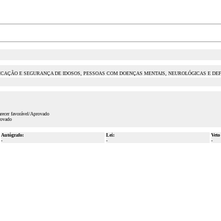
ICAÇÃO E SEGURANÇA DE IDOSOS, PESSOAS COM DOENÇAS MENTAIS, NEUROLÓGICAS E DEFI
recer favorável/Aprovado
rovado
Autógrafo:
Lei:
Veto
-
-
-