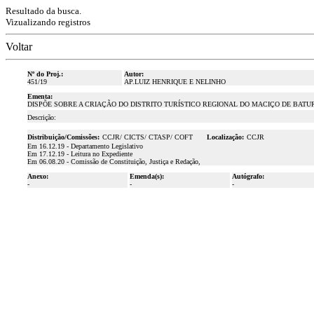
Resultado da busca.
Vizualizando registros
Voltar
Nº do Proj.:
Autor:
451/19
AP.LUIZ HENRIQUE E NELINHO
Ementa:
DISPÕE SOBRE A CRIAÇÃO DO DISTRITO TURÍSTICO REGIONAL DO MACIÇO DE BATUR
Descrição:
Distribuição/Comissões:
CCJR/ CICTS/ CTASP/ COFT
Localização:
CCJR
Em 16.12.19 - Departamento Legislativo
Em 17.12.19 - Leitura no Expediente
Em 06.08.20 - Comissão de Constituição, Justiça e Redação,
Anexo:
Emenda(s):
Autógrafo:
-
-
-