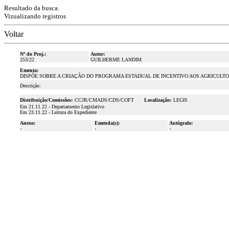
Resultado da busca.
Vizualizando registros
Voltar
Nº do Proj.:
Autor:
253/22
GUILHERME LANDIM
Ementa:
DISPÕE SOBRE A CRIAÇÃO DO PROGRAMA ESTADUAL DE INCENTIVO AOS AGRICULTO
Descrição:
Distribuição/Comissões:
CCJR/CMADS/CDS/COFT
Localização:
LEGIS
Em 21.11.22 - Departamento Legislativo
Em 23.11.22 - Leitura do Expediente
Anexo:
Emenda(s):
Autógrafo:
-
-
-