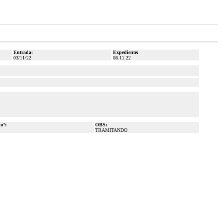
Entrada:
Expediente:
03/11/22
08.11.22
 nº:
OBS:
TRAMITANDO