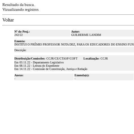
Resultado da busca.
Vizualizando registros
Voltar
Nº do Proj.:
Autor:
242/22
GUILHERME LANDIM
Ementa:
INSTITUI O PRÊMIO PROFESSOR NOTA DEZ, PARA OS EDUCADORES DO ENSINO FU
Descrição:
Distribuição/Comissões:
CCJR/CE/CTASP/COFT
Localização:
CCJR
Em 03.11.22 - Departamento Legislativo
Em 08.11.22 - Leitura do Expediente
Em 14.11.22 - Comissão de Constituição, Justiça e Redação
Anexo:
Emenda(s):
-
-