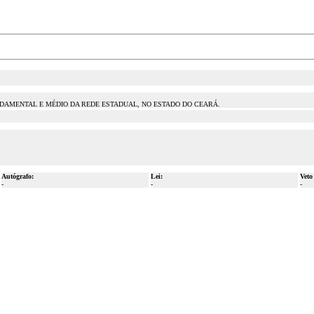
NDAMENTAL E MÉDIO DA REDE ESTADUAL, NO ESTADO DO CEARÁ.
Autógrafo:
Lei:
Veto
-
-
-