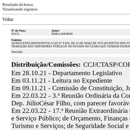
Resultado da busca.
Vizualizando registros
Voltar
Nº do Proj.:
Autor:
423/21
ÉRIKA AMORIM
Ementa:
ACRESCENTA DISPOSITIVOS A LEI N° 9.826, DE 14 DE MAIO DE 1974 (ESTATUTO DO
TRABALHO DOS SERVIDORES PÚBLICOS DO ESTADO DO CEARA QUE TENHAM FILHO
Descrição:
Distribuição/Comissões:
CCJ/CTASP/CO
Em 28.10.21 - Departamento Legislativo
Em 03.11.21 - Leitura no Expediente
Em 09.11.21 - Comissão de Constituição, J
Em 22.03.22 - 3.ª Reunião Ordinária da Comi
Dep. JúlioCésar Filho, com parecer favorá
Em 22.03.22 - 17.ª Reunião Extraordinária
e Serviço Público; de Orçamento, Finanças 
Turismo e Serviços; de Seguridade Social e