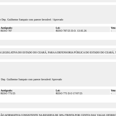
or Dep. Guilherme Sampaio com parecer favorável / Aprovado
Autógrafo:
Lei:
Veto
RESO 787
RESO 787/25 D.O. 13.05.26
-
A LEGISLATIVA DO ESTADO DO CEARÁ, PARA A DEFENSORIA PÚBLICA DO ESTADO DO CEARÁ, 
or Dep. Guilherme Sampaio com parecer favorável/ Aprovado
Autógrafo:
Lei:
Veto
RESO 775/25
RESO 775 D.O 17/07/25
-
 AÇÃO AFIRMATIVA CONSISTENTE NA RESERVA DE 30% (TRINTA POR CENTO) DAS VAGAS OF