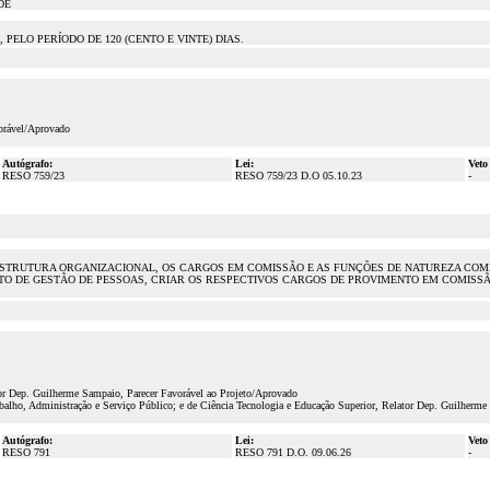
DE
LO PERÍODO DE 120 (CENTO E VINTE) DIAS.
vorável/Aprovado
Autógrafo:
Lei:
Veto
RESO 759/23
RESO 759/23 D.O 05.10.23
-
 A ESTRUTURA ORGANIZACIONAL, OS CARGOS EM COMISSÃO E AS FUNÇÕES DE NATUREZA COM
 DE GESTÃO DE PESSOAS, CRIAR OS RESPECTIVOS CARGOS DE PROVIMENTO EM COMISSÃO
tor Dep. Guilherme Sampaio, Parecer Favorável ao Projeto/Aprovado
alho, Administração e Serviço Público; e de Ciência Tecnologia e Educação Superior, Relator Dep. Guilherme
Autógrafo:
Lei:
Veto
RESO 791
RESO 791 D.O. 09.06.26
-