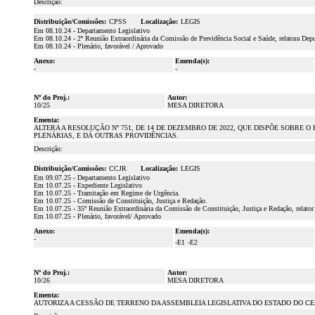
Descrição:
Distribuição/Comissões:
CPSS
Localização:
LEGIS
Em 08.10.24 - Departamento Legislativo
Em 08.10.24 - 2ª Reunião Extraordinária da Comissão de Previdência Social e Saúde, relatora Dep
Em 08.10.24 - Plenário, favorável / Aprovado
Anexo:
Emenda(s):
-
-
Nº do Proj.:
Autor:
10/25
MESA DIRETORA
Ementa:
ALTERA A RESOLUÇÃO Nº 751, DE 14 DE DEZEMBRO DE 2022, QUE DISPÕE SOBRE
PLENÁRIAS, E DÁ OUTRAS PROVIDÊNCIAS.
Descrição:
Distribuição/Comissões:
CCJR
Localização:
LEGIS
Em 09.07.25 - Departamento Legislativo
Em 10.07.25 - Expediente Legislativo
Em 10.07.25 - Tramitação em Regime de Urgência.
Em 10.07.25 - Comissão de Constituição, Justiça e Redação.
Em 10.07.25 - 35º Reunião Extraordinária da Comissão de Constituição, Justiça e Redação, relator
Em 10.07.25 - Plenário, favorável/ Aprovado
Anexo:
Emenda(s):
-
-E1
-E2
Nº do Proj.:
Autor:
10/26
MESA DIRETORA
Ementa:
AUTORIZA A CESSÃO DE TERRENO DA ASSEMBLEIA LEGISLATIVA DO ESTADO DO CE