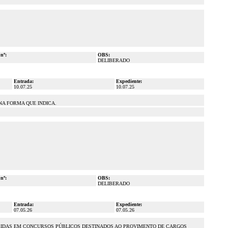
 nº:
OBS:
DELIBERADO
Entrada:
Expediente:
10.07.25
10.07.25
NA FORMA QUE INDICA.
 nº:
OBS:
DELIBERADO
Entrada:
Expediente:
07.05.26
07.05.26
ERECIDAS EM CONCURSOS PÚBLICOS DESTINADOS AO PROVIMENTO DE CARGOS