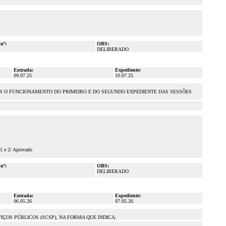
 nº:
OBS:
DELIBERADO
Entrada:
Expediente:
09.07.25
10.07.25
INAR O FUNCIONAMENTO DO PRIMEIRO E DO SEGUNDO EXPEDIENTE DAS SESSÕES
 1 e 2/ Aprovado
 nº:
OBS:
DELIBERADO
Entrada:
Expediente:
06.05.26
07.05.26
ÇOS PÚBLICOS (SCSP), NA FORMA QUE INDICA.