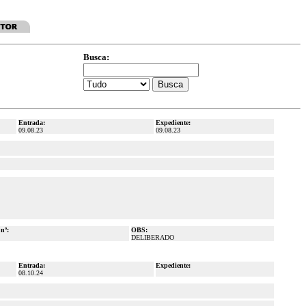
Busca:
Entrada:
Expediente:
09.08.23
09.08.23
 nº:
OBS:
DELIBERADO
Entrada:
Expediente:
08.10.24