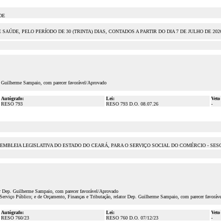
DE
DE, PELO PERÍODO DE 30 (TRINTA) DIAS, CONTADOS A PARTIR DO DIA 7 DE JULHO DE 202
p. Guilherme Sampaio, com parecer favorável/Aprovado
Autógrafo:
Lei:
Veto
RESO 793
RESO 793 D.O. 08.07.26
-
EMBLEIA LEGISLATIVA DO ESTADO DO CEARÁ, PARA O SERVIÇO SOCIAL DO COMÉRCIO - SESC
or Dep. Guilherme Sampaio, com parecer favorável/Aprovado
Serviço Público; e de Orçamento, Finanças e Tributação, relator Dep. Guilherme Sampaio, com parecer favoráv
Autógrafo:
Lei:
Veto
RESO 760/23
RESO 760 D.O. 07/12/23
-