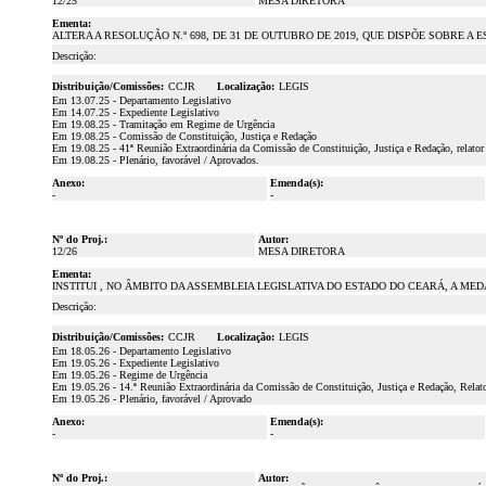
12/25
MESA DIRETORA
Ementa:
ALTERA A RESOLUÇÃO N.º 698, DE 31 DE OUTUBRO DE 2019, QUE DISPÕE SOBRE A
Descrição:
Distribuição/Comissões:
CCJR
Localização:
LEGIS
Em 13.07.25 - Departamento Legislativo
Em 14.07.25 - Expediente Legislativo
Em 19.08.25 - Tramitação em Regime de Urgência
Em 19.08.25 - Comissão de Constituição, Justiça e Redação
Em 19.08.25 - 41ª Reunião Extraordinária da Comissão de Constituição, Justiça e Redação, relato
Em 19.08.25 - Plenário, favorável / Aprovados.
Anexo:
Emenda(s):
-
-
Nº do Proj.:
Autor:
12/26
MESA DIRETORA
Ementa:
INSTITUI , NO ÂMBITO DA ASSEMBLEIA LEGISLATIVA DO ESTADO DO CEARÁ, A ME
Descrição:
Distribuição/Comissões:
CCJR
Localização:
LEGIS
Em 18.05.26 - Departamento Legislativo
Em 19.05.26 - Expediente Legislativo
Em 19.05.26 - Regime de Urgência
Em 19.05.26 - 14.ª Reunião Extraordinária da Comissão de Constituição, Justiça e Redação, Rela
Em 19.05.26 - Plenário, favorável / Aprovado
Anexo:
Emenda(s):
-
-
Nº do Proj.:
Autor: