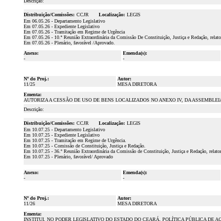
Descrição:
Distribuição/Comissões:
CCJR
Localização:
LEGIS
Em 06.05.26 - Departamento Legislativo
Em 07.05.26 - Expediente Legislativo
Em 07.05.26 - Tramitação em Regime de Urgência
Em 07.05.26 - 10.ª Reunião Extraordinária da Comissão De Constituição, Justiça e Redação, relat
Em 07.05.26 - Plenário, favorável /Aprovado.
Anexo:
Emenda(s):
-
-
Nº do Proj.:
Autor:
11/25
MESA DIRETORA
Ementa:
AUTORIZA A CESSÃO DE USO DE BENS LOCALIZADOS NO ANEXO IV, DA ASSEMBLEI
Descrição:
Distribuição/Comissões:
CCJR
Localização:
LEGIS
Em 10.07.25 - Departamento Legislativo
Em 10.07.25 - Expediente Legislativo
Em 10.07.25 - Tramitação em Regime de Urgência.
Em 10.07.25 - Comissão de Constituição, Justiça e Redação.
Em 10.07.25 - 36.º Reunião Extraordinária da Comissão de Constituição, Justiça e Redação, relat
Em 10.07.25 - Plenário, favorável/ Aprovado
Anexo:
Emenda(s):
-
-
Nº do Proj.:
Autor:
11/26
MESA DIRETORA
Ementa:
INSTITUI, NO PODER LEGISLATIVO DO ESTADO DO CEARÁ, POLÍTICA PÚBLICA DE