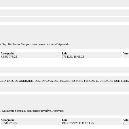
tor Dep. Guilherme Sampaio com parecer favorável/ Aprovado
Autógrafo:
Lei:
Veto
RESO 778/25
778 D.O. 18.09.25
-
DALHA PAES DE ANDRADE, DESTINADA A DISTINGUIR PESSOAS FÍSICAS E JURÍDICAS QUE 
ep. Guilherme Sampaio, com parecer favorável/Aprovado
Autógrafo:
Lei:
Veto
RESO 779/25
RESO 779/25 D.O 6.11.25
-