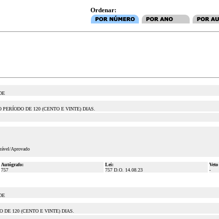
Ordenar:
DE
ERÍODO DE 120 (CENTO E VINTE) DIAS.
orável/Aprovado
Autógrafo:
Lei:
Veto
757
757 D.O. 14.08.23
-
DE
E 120 (CENTO E VINTE) DIAS.