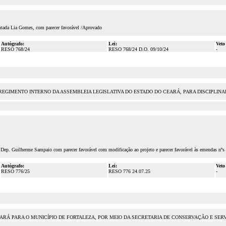
utada Lia Gomes, com parecer favorável /Aprovado
Autógrafo:
Lei:
Veto
RESO 768/24
RESO 768/24 D.O. 09/10/24
-
 O REGIMENTO INTERNO DA ASSEMBLEIA LEGISLATIVA DO ESTADO DO CEARÁ, PARA DISCIPL
 Dep. Guilherme Sampaio com parecer favorável com modificação ao projeto e parecer favorável às emendas nºs
Autógrafo:
Lei:
Veto
RESO 776/25
RESO 776 24.07.25
-
ARÁ PARA O MUNICÍPIO DE FORTALEZA, POR MEIO DA SECRETARIA DE CONSERVAÇÃO E SERVI