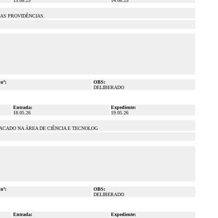
13.08.25
14.08.25
RAS PROVIDÊNCIAS.
 nº:
OBS:
DELIBERADO
Entrada:
Expediente:
18.05.26
19.05.26
TACADO NA ÁREA DE CIÊNCIA E TECNOLOG
 nº:
OBS:
DELIBERADO
Entrada:
Expediente: