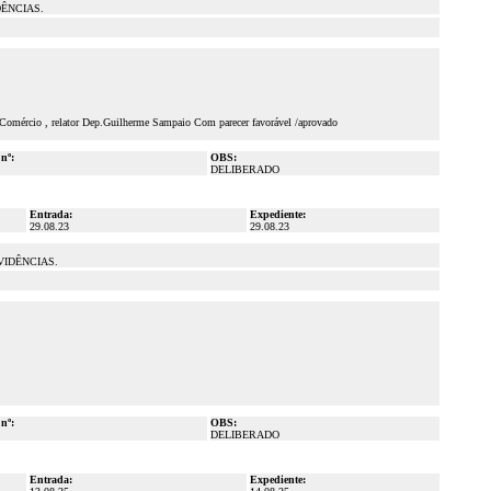
ÊNCIAS.
 Comércio , relator Dep.Guilherme Sampaio Com parecer favorável /aprovado
 nº:
OBS:
DELIBERADO
Entrada:
Expediente:
29.08.23
29.08.23
VIDÊNCIAS.
 nº:
OBS:
DELIBERADO
Entrada:
Expediente: