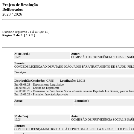
Projeto de Resolução
Deliberados
2023 / 2026
Exibindo registros 21 á 40 (de 42)
Página 2 de 3:
[
1
2
3
]
Nº do Proj.:
Autor:
10/23
COMISSÃO DE PREVIDÊNCIA SOCIAL E SAÚ
Ementa:
CONCEDE LICENÇA AO DEPUTADO JOÃO JAIME PARA TRATAMENTO DE SAÚDE, PELO P
Descrição:
Distribuição/Comissões:
CPSS
Localização:
LEGIS
Em 09.08.23 - Departamento Legislativo
Em 09.08.23 - Leitura no Expediente
Em 09.08.23 - Comissão de Previdência Social e Saúde, relatora Deputada Lia Gomes, parecer fav
Em 10.08.23 - Plenário, favorável/Aprovado
Anexo:
Emenda(s):
-
-
Nº do Proj.:
Autor:
10/24
COMISSÃO DE PREVIDÊNCIA SOCIAL E SAÚ
Ementa:
CONCEDE LICENÇA-MATERNIDADE À DEPUTADA GABRIELLA AGUIAR, PELO PERÍODO D