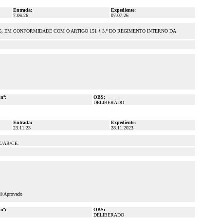
Entrada:
Expediente:
7.06.26
07.07.26
6, EM CONFORMIDADE COM O ARTIGO 151 § 3.º DO REGIMENTO INTERNO DA
 nº:
OBS:
DELIBERADO
Entrada:
Expediente:
23.11.23
28.11.2023
/AR/CE.
el/Aprovado
 nº:
OBS:
DELIBERADO