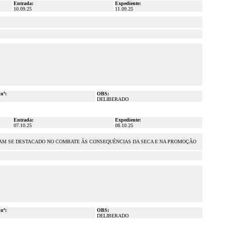
Entrada:
Expediente:
10.09.25
11.09.25
 nº:
OBS:
DELIBERADO
Entrada:
Expediente:
07.10.25
08.10.25
TENHAM SE DESTACADO NO COMBATE ÀS CONSEQUÊNCIAS DA SECA E NA PROMOÇÃO
 nº:
OBS:
DELIBERADO