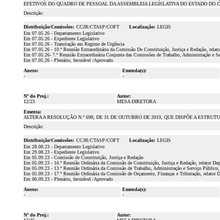
EFETIVOS DO QUADRO DE PESSOAL DA ASSEMBLEIA LEGISLATIVA DO ESTADO DO 
Descrição:
Distribuição/Comissões:
CCJR/CTASP/COFT
Localização:
LEGIS
Em 07.05.26 - Departamento Legislativo
Em 07.05.26 - Expediente Legislativo
Em 07.05.26 - Tramitação em Regime de Urgência
Em 07.05.26 - 10.ª Reunião Extraordinária da Comissão De Constituição, Justiça e Redação, relat
Em 07.05.26- 7.ª Reunião Extraordinária Conjunta das Comissões de Trabalho, Administração e S
Em 07.05.26 - Plenário, favorável /Aprovado.
Anexo:
Emenda(s):
-
-
Nº do Proj.:
Autor:
12/23
MESA DIRETORA
Ementa:
ALTERA A RESOLUÇÃO N.º 698, DE 31 DE OUTUBRO DE 2019, QUE DISPÕE A ESTRU
Descrição:
Distribuição/Comissões:
CCJR/CTASP/COFT
Localização:
LEGIS
Em 28.08.23 - Departamento Legislativo
Em 29.08.23 - Expediente Legislativo
Em 05.09.23 - Comissão de Constituição, Justiça e Redação
Em 05.09.23 - 16.ª Reunião Ordinária da Comissão de Constituição, Justiça e Redação, relator De
Em 05.09.23 - 13.ª Reunião Ordinária da Comissão de Trabalho, Administração e Serviço Público,
Em 05.09.23 - 17.ª Reunião Ordinária da Comissão de Orçamento, Finanças e Tributação, relator 
Em 06.09.23 - Plenário, favorável /Aprovado
Anexo:
Emenda(s):
-
-
Nº do Proj.:
Autor: