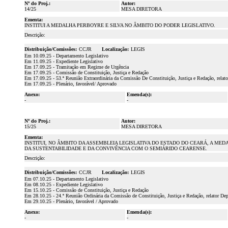
Nº do Proj.:
Autor:
14/25
MESA DIRETORA
Ementa:
INSTITUI A MEDALHA PERBOYRE E SILVA NO ÂMBITO DO PODER LEGISLATIVO.
Descrição:
Distribuição/Comissões:
CCJR
Localização:
LEGIS
Em 10.09.25 - Departamento Legislativo
Em 11.09.25 - Expediente Legislativo
Em 17.09.25 - Tramitação em Regime de Urgência
Em 17.09.25 - Comissão de Constituição, Justiça e Redação
Em 17.09.25 - 53.ª Reunião Extraordinária da Comissão De Constituição, Justiça e Redação, rela
Em 17.09.25 - Plenário, favorável/ Aprovado
Anexo:
Emenda(s):
-
-
Nº do Proj.:
Autor:
15/25
MESA DIRETORA
Ementa:
INSTITUI, NO ÂMBITO DA ASSEMBLEIA LEGISLATIVA DO ESTADO DO CEARÁ, A ME
DA SUSTENTABILIDADE E DA CONVIVÊNCIA COM O SEMIÁRIDO CEARENSE.
Descrição:
Distribuição/Comissões:
CCJR
Localização:
LEGIS
Em 07.10.25 - Departamento Legislativo
Em 08.10.25 - Expediente Legislativo
Em 15.10.25 - Comissão de Constituição, Justiça e Redação
Em 28.10.25 - 24.ª Reunião Ordinária da Comissão de Constituição, Justiça e Redação, relator D
Em 29.10.25 - Plenário, favorável / Aprovado
Anexo:
Emenda(s):
-
-