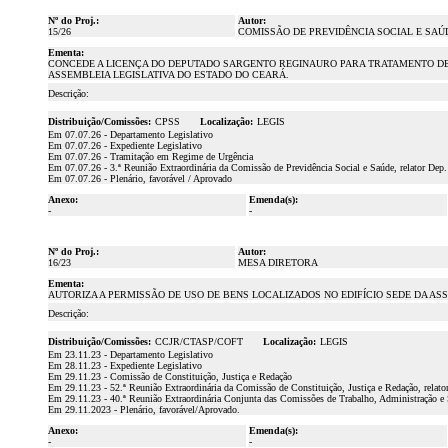
Nº do Proj.:
Autor:
15/26
COMISSÃO DE PREVIDÊNCIA SOCIAL E SAÚ
Ementa:
CONCEDE A LICENÇA DO DEPUTADO SARGENTO REGINAURO PARA TRATAMENTO DE SAÚ
ASSEMBLEIA LEGISLATIVA DO ESTADO DO CEARÁ.
Descrição:
Distribuição/Comissões:
CPSS
Localização:
LEGIS
Em 07.07.26 - Departamento Legislativo
Em 07.07.26 - Expediente Legislativo
Em 07.07.26 - Tramitação em Regime de Urgência
Em 07.07.26 - 3.ª Reunião Extraordinária da Comissão de Previdência Social e Saúde, relator De
Em 07.07.26 - Plenário, favorável / Aprovado
Anexo:
Emenda(s):
-
-
Nº do Proj.:
Autor:
16/23
MESA DIRETORA
Ementa:
AUTORIZA A PERMISSÃO DE USO DE BENS LOCALIZADOS NO EDIFÍCIO SEDE DA ASS
Descrição:
Distribuição/Comissões:
CCJR/CTASP/COFT
Localização:
LEGIS
Em 23.11.23 - Departamento Legislativo
Em 28.11.23 - Expediente Legislativo
Em 29.11.23 - Comissão de Constituição, Justiça e Redação
Em 29.11.23 - 52.ª Reunião Extraordinária da Comissão de Constituição, Justiça e Redação, relat
Em 29.11.23 - 40.ª Reunião Extraordinária Conjunta das Comissões de Trabalho, Administração e 
Em 29.11.2023 - Plenário, favorável/Aprovado.
Anexo:
Emenda(s):
-
-