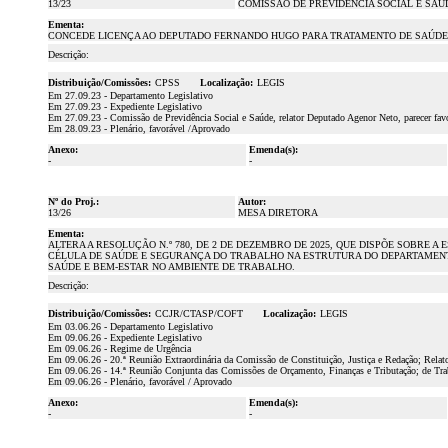
13/23
COMISSÃO DE PREVIDÊNCIA SOCIAL E SAÚ
Ementa:
CONCEDE LICENÇA AO DEPUTADO FERNANDO HUGO PARA TRATAMENTO DE SAÚDE, PE
Descrição:
Distribuição/Comissões:
CPSS
Localização:
LEGIS
Em 27.09.23 - Departamento Legislativo
Em 27.09.23 - Expediente Legislativo
Em 27.09.23 - Comissão de Previdência Social e Saúde, relator Deputado Agenor Neto, parecer fa
Em 28.09.23 - Plenário, favorável /Aprovado
Anexo:
Emenda(s):
-
-
Nº do Proj.:
Autor:
13/26
MESA DIRETORA
Ementa:
ALTERA A RESOLUÇÃO N.º 780, DE 2 DE DEZEMBRO DE 2025, QUE DISPÕE SOBRE
CÉLULA DE SAÚDE E SEGURANÇA DO TRABALHO NA ESTRUTURA DO DEPARTAMENTO
SAÚDE E BEM-ESTAR NO AMBIENTE DE TRABALHO.
Descrição:
Distribuição/Comissões:
CCJR/CTASP/COFT
Localização:
LEGIS
Em 03.06.26 - Departamento Legislativo
Em 09.06.26 - Expediente Legislativo
Em 09.06.26 - Regime de Urgência
Em 09.06.26 - 20.ª Reunião Extraordinária da Comissão de Constituição, Justiça e Redação; Rela
Em 09.06.26 - 14.ª Reunião Conjunta das Comissões de Orçamento, Finanças e Tributação; de Trab
Em 09.06.26 - Plenário, favorável / Aprovado
Anexo:
Emenda(s):
-
-