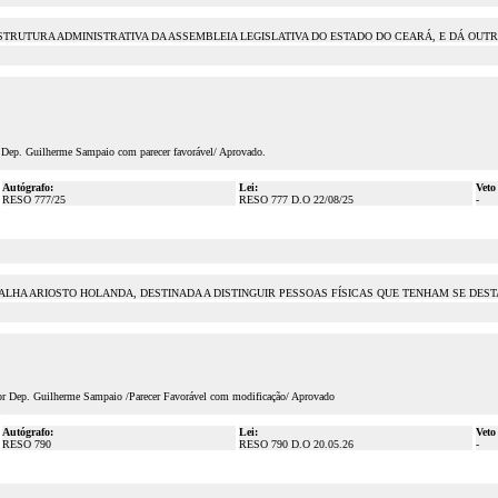
 ESTRUTURA ADMINISTRATIVA DA ASSEMBLEIA LEGISLATIVA DO ESTADO DO CEARÁ, E DÁ OUT
r Dep. Guilherme Sampaio com parecer favorável/ Aprovado.
Autógrafo:
Lei:
Veto
RESO 777/25
RESO 777 D.O 22/08/25
-
DALHA ARIOSTO HOLANDA, DESTINADA A DISTINGUIR PESSOAS FÍSICAS QUE TENHAM SE DES
tor Dep. Guilherme Sampaio /Parecer Favorável com modificação/ Aprovado
Autógrafo:
Lei:
Veto
RESO 790
RESO 790 D.O 20.05.26
-