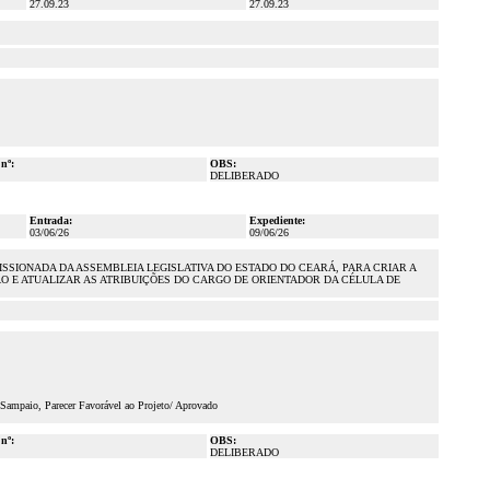
27.09.23
27.09.23
 nº:
OBS:
DELIBERADO
Entrada:
Expediente:
03/06/26
09/06/26
ISSIONADA DA ASSEMBLEIA LEGISLATIVA DO ESTADO DO CEARÁ, PARA CRIAR A
 E ATUALIZAR AS ATRIBUIÇÕES DO CARGO DE ORIENTADOR DA CÉLULA DE
 Sampaio, Parecer Favorável ao Projeto/ Aprovado
 nº:
OBS:
DELIBERADO