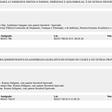
CEARÁ A CANDIDATOS PRETOS E PARDOS, INDÍGENAS E QUILOMBOLAS, E DÁ OUTRAS PROVID
or Dep. Guilherme Sampaio com parecer favorável / Aprovado
erviço Público;Comissões de Orçamento, Finanças e Tributação; e de Indústria, Desenvolvimento Econômico e
Autógrafo:
Lei:
Veto
RESO 788
RESO 788/26 D.O. 08.05.26
-
TURA ADMINISTRATIVA DA ASSEMBLEIA LEGISLATIVA DO ESTADO DO CEARÁ E DÁ OUTRAS PRO
p. Romeu Aldigueri, com parecer favorável/Aprovado
 relator Dep. Romeu Aldigueri, com parecer favorável/Aprovado
Dep. Romeu Aldigueri, com parecer favorável/Aprovado
Autógrafo:
Lei:
Veto
RESO 758/23
RESO 758 D.O 12.09.23
-