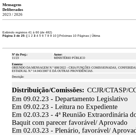
Mensagens
Deliberados
2023 / 2026
Exibindo registros 41 á 60 (de 482)
Página 3 de 25:
[
1
2
3
4
5
6
7
8
9
10
]
Próximas 10 Páginas
|
Última
Nº do Proj.:
Autor:
11/23
MINISTÉRIO PÚBLICO
Ementa:
ORIUNDO DA MENSAGEM N.º 008/2022 - CRIA FUNÇÕES COMISSIONADAS, CONFERID
ESTADUAL N.º 14.043/2007 E DÁ OUTRAS PROVIDÊNCIAS.
Descrição:
Distribuição/Comissões:
CCJR/CTASP/C
Em 09.02.23 - Departamento Legislativo
Em 09.02.23 - Leitura no Expediente
Em 02.03.23 - 4ª Reunião Extraordinária do
Baquit com parecer favorável/ Aprovado
Em 02.03.23 - Plenário, favorável/ Aprova