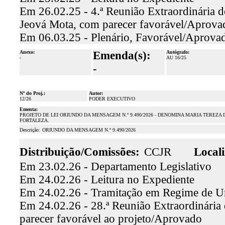
Em 26.02.25 - 4.ª Reunião Extraordinária d
Jeová Mota, com parecer favorável/Aprova
Em 06.03.25 - Plenário, Favorável/Aprova
Anexo:
Emenda(s):
Autógrafo:
-
AU 16/25
-
Nº do Proj.:
Autor:
12/26
PODER EXECUTIVO
Ementa:
PROJETO DE LEI ORIUNDO DA MENSAGEM N.º 9.490/2026 - DENOMINA MARIA TEREZA 
FORTALEZA.
Descrição:
ORIUNDO DA MENSAGEM N.º 9.490/2026
Distribuição/Comissões:
CCJR
Locali
Em 23.02.26 - Departamento Legislativo
Em 24.02.26 - Leitura no Expediente
Em 24.02.26 - Tramitação em Regime de U
Em 24.02.26 - 28.ª Reunião Extraordinária 
parecer favorável ao projeto/Aprovado