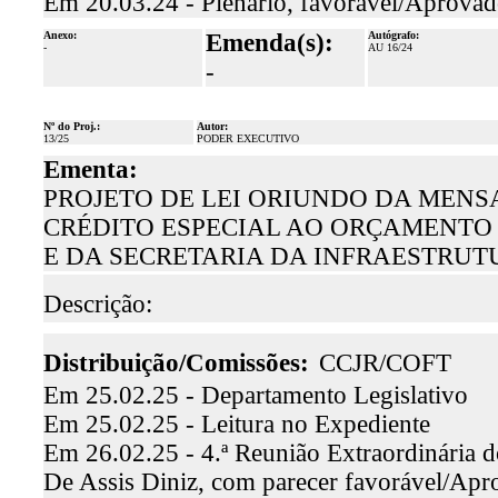
Em 20.03.24 - Plenário, favorável/Aprova
Anexo:
Emenda(s):
Autógrafo:
-
AU 16/24
-
Nº do Proj.:
Autor:
13/25
PODER EXECUTIVO
Ementa:
PROJETO DE LEI ORIUNDO DA MENSA
CRÉDITO ESPECIAL AO ORÇAMENTO
E DA SECRETARIA DA INFRAESTRUTU
Descrição:
Distribuição/Comissões:
CCJR/COFT
Em 25.02.25 - Departamento Legislativo
Em 25.02.25 - Leitura no Expediente
Em 26.02.25 - 4.ª Reunião Extraordinária d
De Assis Diniz, com parecer favorável/Apr