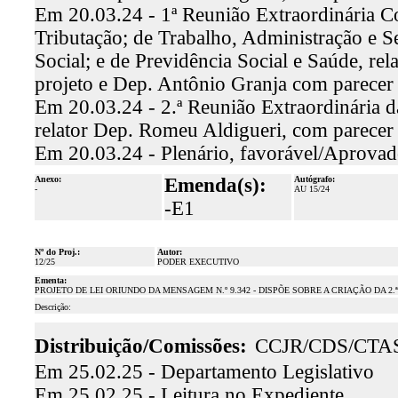
Em 20.03.24 - 1ª Reunião Extraordinária C
Tributação; de Trabalho, Administração e S
Social; e de Previdência Social e Saúde, re
projeto e Dep. Antônio Granja com parecer
Em 20.03.24 - 2.ª Reunião Extraordinária d
relator Dep. Romeu Aldigueri, com parecer
Em 20.03.24 - Plenário, favorável/Aprova
Anexo:
Emenda(s):
Autógrafo:
-
AU 15/24
-E1
Nº do Proj.:
Autor:
12/25
PODER EXECUTIVO
Ementa:
PROJETO DE LEI ORIUNDO DA MENSAGEM N.º 9.342 - DISPÕE SOBRE A CRIAÇÃO DA 2
Descrição:
Distribuição/Comissões:
CCJR/CDS/CTA
Em 25.02.25 - Departamento Legislativo
Em 25.02.25 - Leitura no Expediente