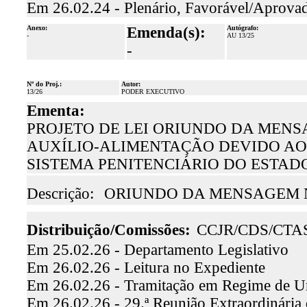
Em 26.02.24 - Plenário, Favorável/Aprova
Anexo:
Emenda(s):
Autógrafo:
-
AU 13/25
-
Nº do Proj.:
Autor:
13/26
PODER EXECUTIVO
Ementa:
PROJETO DE LEI ORIUNDO DA MENSAG
AUXÍLIO-ALIMENTAÇÃO DEVIDO AO
SISTEMA PENITENCIÁRIO DO ESTAD
Descrição:
ORIUNDO DA MENSAGEM N.º
Distribuição/Comissões:
CCJR/CDS/CTA
Em 25.02.26 - Departamento Legislativo
Em 26.02.26 - Leitura no Expediente
Em 26.02.26 - Tramitação em Regime de U
Em 26.02.26 - 29.ª Reunião Extraordinária 