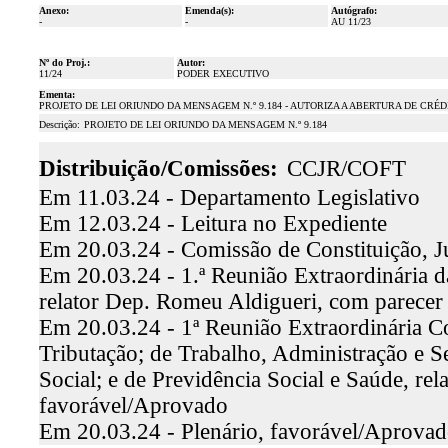
Anexo:
Emenda(s):
Autógrafo:
-
-
AU 11/23
Nº do Proj.:
Autor:
11/24
PODER EXECUTIVO
Ementa:
PROJETO DE LEI ORIUNDO DA MENSAGEM N.º 9.184 - AUTORIZA A ABERTURA DE CRÉ
Descrição:
PROJETO DE LEI ORIUNDO DA MENSAGEM N.º 9.184
Distribuição/Comissões:
CCJR/COFT
Em 11.03.24 - Departamento Legislativo
Em 12.03.24 - Leitura no Expediente
Em 20.03.24 - Comissão de Constituição, J
Em 20.03.24 - 1.ª Reunião Extraordinária d
relator Dep. Romeu Aldigueri, com parecer
Em 20.03.24 - 1ª Reunião Extraordinária C
Tributação; de Trabalho, Administração e S
Social; e de Previdência Social e Saúde, re
favorável/Aprovado
Em 20.03.24 - Plenário, favorável/Aprova