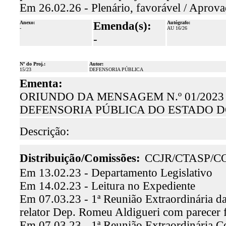
Em 26.02.26 - Plenário, favorável / Aprova
Anexo:
Emenda(s):
Autógrafo:
-
AU 16/26
-
Nº do Proj.:
Autor:
15/23
DEFENSORIA PÚBLICA
Ementa:
ORIUNDO DA MENSAGEM N.º 01/2023
DEFENSORIA PÚBLICA DO ESTADO D
Descrição:
Distribuição/Comissões:
CCJR/CTASP/C
Em 13.02.23 - Departamento Legislativo
Em 14.02.23 - Leitura no Expediente
Em 07.03.23 - 1ª Reunião Extraordinária da
relator Dep. Romeu Aldigueri com parecer 
Em 07.03.23 - 1ª Reunião Extraordinária C