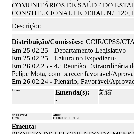
COMUNITÁRIOS DE SAÚDE DO ESTA
CONSTITUCIONAL FEDERAL N.º 120, D
Descrição:
Distribuição/Comissões:
CCJR/CPSS/CT
Em 25.02.25 - Departamento Legislativo
Em 25.02.25 - Leitura no Expediente
Em 26.02.25 - 4.ª Reunião Extraordinária d
Felipe Mota, com parecer favorável/Aprova
Em 26.02.24 - Plenário, Favorável/Aprova
Anexo:
Emenda(s):
Autógrafo:
-
AU 14/25
-
Nº do Proj.:
Autor:
14/26
PODER EXECUTIVO
Ementa: