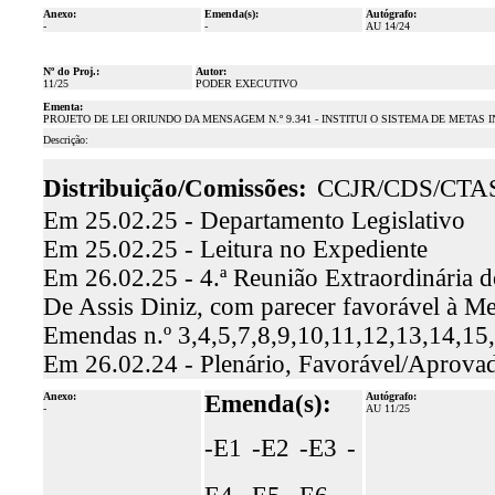
Anexo:
Emenda(s):
Autógrafo:
-
-
AU 14/24
Nº do Proj.:
Autor:
11/25
PODER EXECUTIVO
Ementa:
PROJETO DE LEI ORIUNDO DA MENSAGEM N.º 9.341 - INSTITUI O SISTEMA DE METAS
Descrição:
Distribuição/Comissões:
CCJR/CDS/CTA
Em 25.02.25 - Departamento Legislativo
Em 25.02.25 - Leitura no Expediente
Em 26.02.25 - 4.ª Reunião Extraordinária d
De Assis Diniz, com parecer favorável à Me
Emendas n.º 3,4,5,7,8,9,10,11,12,13,14,1
Em 26.02.24 - Plenário, Favorável/Aprova
Anexo:
Emenda(s):
Autógrafo:
-
AU 11/25
-E1
-E2
-E3
-