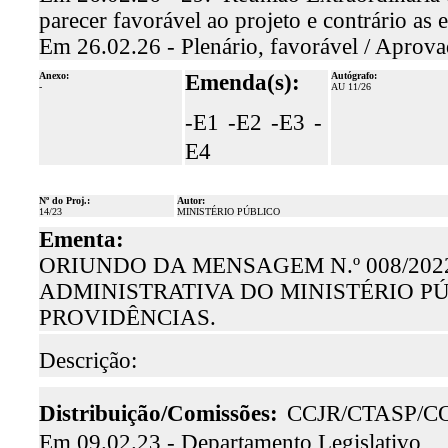
parecer favorável ao projeto e contrário a
Em 26.02.26 - Plenário, favorável / Aprova
Anexo:
Emenda(s):
Autógrafo:
-
AU 11/26
-E1
-E2
-E3
-
E4
Nº do Proj.:
Autor:
14/23
MINISTÉRIO PÚBLICO
Ementa:
ORIUNDO DA MENSAGEM N.º 008/202
ADMINISTRATIVA DO MINISTÉRIO P
PROVIDÊNCIAS.
Descrição:
Distribuição/Comissões:
CCJR/CTASP/C
Em 09.02.23 - Departamento Legislativo