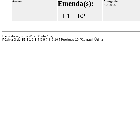
Anexo:
Emenda(s):
Autógrafo:
-
AU 20/26
- E1
- E2
Exibindo registros 41 á 60 (de 482)
Página 3 de 25:
[
1
2
3
4
5
6
7
8
9
10
]
Próximas 10 Páginas
|
Última