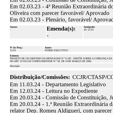
Em 02.03.23 - 4ª Reunião Extraordinária do
Oliveira com parecer favorável/ Aprovado
Em 02.03.23 - Plenário, favorável/ Aprova
Anexo:
Emenda(s):
Autógrafo:
-
AU 12/23
-
Nº do Proj.:
Autor:
12/24
PODER EXECUTIVO
Ementa:
PROJETO DE LEI ORIUNDO DA MENSAGEM N.º 9.185 - DISPÕE SOBRE A COBRANÇA DA
DO ART. 24 DA LEI COMPLEMENTAR N.º 58, DE 31DE MARÇO DE 2006.
Descrição:
Distribuição/Comissões:
CCJR/CTASP/C
Em 11.03.24 - Departamento Legislativo
Em 12.03.24 - Leitura no Expediente
Em 20.03.24 - Comissão de Constituição, J
Em 20.03.24 - 1.ª Reunião Extraordinária d
relator Dep. Romeu Aldigueri, com parecer