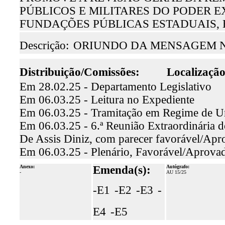
PÚBLICOS E MILITARES DO PODER 
FUNDAÇÕES PÚBLICAS ESTADUAIS, 
Descrição:
ORIUNDO DA MENSAGEM N.
Distribuição/Comissões:
Localização
Em 28.02.25 - Departamento Legislativo
Em 06.03.25 - Leitura no Expediente
Em 06.03.25 - Tramitação em Regime de U
Em 06.03.25 - 6.ª Reunião Extraordinária d
De Assis Diniz, com parecer favorável/Apr
Em 06.03.25 - Plenário, Favorável/Aprova
Anexo:
Emenda(s):
Autógrafo:
-
AU 15/25
-E1
-E2
-E3
-
E4
-E5