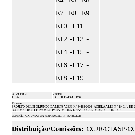
E4
-E5
-E6
-
E7
-E8
-E9
-
E10
-E11
-
E12
-E13
-
E14
-E15
-
E16
-E17
-
E18
-E19
Nº do Proj.:
Autor:
11/26
PODER EXECUTIVO
Ementa:
PROJETO DE LEI ORIUNDO DA MENSAGEM N.º 9.488/2026 -ALTERA A LEI N.° 19.014, 
OU POSSEIROS DE IMÓVEIS PARA OS FINS E NAS LOCALIDADES QUE INDICA.
Descrição:
ORIUNDO DA MENSAGEM N.º 9.488/2026
Distribuição/Comissões:
CCJR/CTASP/C