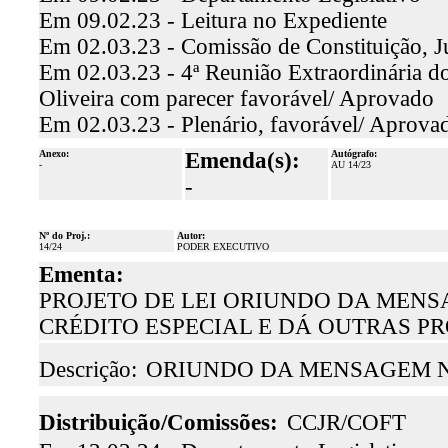
Em 09.02.23 - Leitura no Expediente
Em 02.03.23 - Comissão de Constituição, J
Em 02.03.23 - 4ª Reunião Extraordinária do
Oliveira com parecer favorável/ Aprovado
Em 02.03.23 - Plenário, favorável/ Aprova
Anexo:
Emenda(s):
Autógrafo:
-
AU 14/23
-
Nº do Proj.:
Autor:
14/24
PODER EXECUTIVO
Ementa:
PROJETO DE LEI ORIUNDO DA MENSA
CRÉDITO ESPECIAL E DÁ OUTRAS P
Descrição:
ORIUNDO DA MENSAGEM N.º
Distribuição/Comissões:
CCJR/COFT