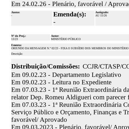
Em 24.02.26 - Plenário, favorável / Aprov
Anexo:
Emenda(s):
Autógrafo:
-
AU 15/26
-
Nº do Proj.:
Autor:
13/23
MINISTÉRIO PÚBLICO
Ementa:
ORIUNDO DA MENSAGEM N.º 02/23 - FIXA O SUBSÍDIO DOS MEMBROS DO MINISTÉRI
Descrição:
Distribuição/Comissões:
CCJR/CTASP/C
Em 09.02.23 - Departamento Legislativo
Em 09.02.23 - Leitura no Expediente
Em 07.03.23 - 1ª Reunião Extraordinária da
relator Dep. Romeu Aldigueri com parecer 
Em 07.03.23 - 1ª Reunião Extraordinária C
Serviço Público e Orçamento, Finanças e T
favorável/ Aprovado
Em 09.03.2023 - Plenário, favorável/ Apro