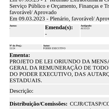
Serviço Público e Orçamento, Finanças e T
favorável/ Aprovado
Em 09.03.2023 - Plenário, favorável/ Apro
Anexo:
Emenda(s):
Autógrafo:
-
AU15/23
-
Nº do Proj.:
Autor:
15/24
PODER EXECUTIVO
Ementa:
PROJETO DE LEI ORIUNDO DA MENSA
GERAL DA REMUNERAÇÃO DE TODOS 
DO PODER EXECUTIVO, DAS AUTAR
ESTADUAIS.
Descrição:
Distribuição/Comissões:
CCJR/CTASP/C