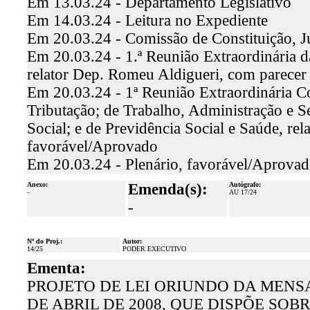
Em 13.03.24 - Departamento Legislativo
Em 14.03.24 - Leitura no Expediente
Em 20.03.24 - Comissão de Constituição, J
Em 20.03.24 - 1.ª Reunião Extraordinária d
relator Dep. Romeu Aldigueri, com parecer
Em 20.03.24 - 1ª Reunião Extraordinária C
Tributação; de Trabalho, Administração e S
Social; e de Previdência Social e Saúde, re
favorável/Aprovado
Em 20.03.24 - Plenário, favorável/Aprova
Anexo:
Emenda(s):
Autógrafo:
-
AU 17/24
-
Nº do Proj.:
Autor:
14/25
PODER EXECUTIVO
Ementa:
PROJETO DE LEI ORIUNDO DA MENSAGEM
DE ABRIL DE 2008, QUE DISPÕE SOB