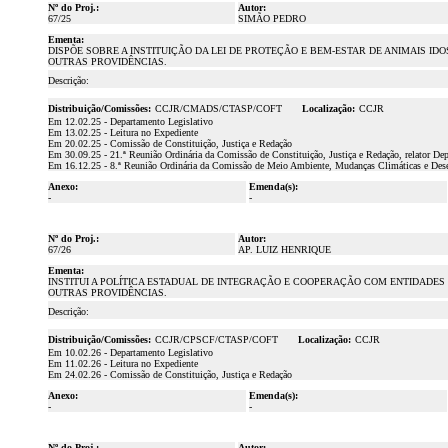
Nº do Proj.:
Autor:
67/25
SIMÃO PEDRO
Ementa:
DISPÕE SOBRE A INSTITUIÇÃO DA LEI DE PROTEÇÃO E BEM-ESTAR DE ANIMAIS I
OUTRAS PROVIDÊNCIAS.
Descrição:
Distribuição/Comissões:
CCJR/CMADS/CTASP/COFT
Localização:
CCJR
Em 12.02.25 - Departamento Legislativo
Em 13.02.25 - Leitura no Expediente
Em 20.02.25 - Comissão de Constituição, Justiça e Redação
Em 30.09.25 - 21.ª Reunião Ordinária da Comissão de Constituição, Justiça e Redação, relator De
Em 16.12.25 - 8.ª Reunião Ordinária da Comissão de Meio Ambiente, Mudanças Climáticas e Dese
Anexo:
Emenda(s):
-
-
Nº do Proj.:
Autor:
67/26
AP. LUIZ HENRIQUE
Ementa:
INSTITUI A POLÍTICA ESTADUAL DE INTEGRAÇÃO E COOPERAÇÃO COM ENTIDADES
OUTRAS PROVIDÊNCIAS.
Descrição:
Distribuição/Comissões:
CCJR/CPSCF/CTASP/COFT
Localização:
CCJR
Em 10.02.26 - Departamento Legislativo
Em 11.02.26 - Leitura no Expediente
Em 24.02.26 - Comissão de Constituição, Justiça e Redação
Anexo:
Emenda(s):
-
-
Nº do Proj.:
Autor: