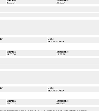
20.02.24
21.02.24
 nº:
OBS:
TRAMITANDO
Entrada:
Expediente:
11.02.26
12.02.26
 nº:
OBS:
TRAMITANDO
Entrada:
Expediente:
07/02/23
08/02/23