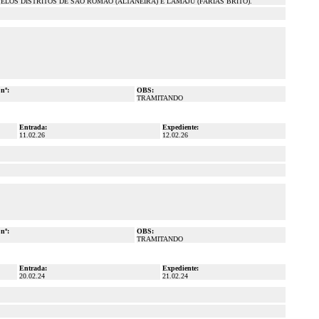
ELOS DISTRITOS DE SÃO ROMÃO (ALTANEIRA) E LAMAJU (FARIAS BRITO).
 nº:
OBS:
TRAMITANDO
Entrada:
Expediente:
11.02.26
12.02.26
 nº:
OBS:
TRAMITANDO
Entrada:
Expediente:
20.02.24
21.02.24