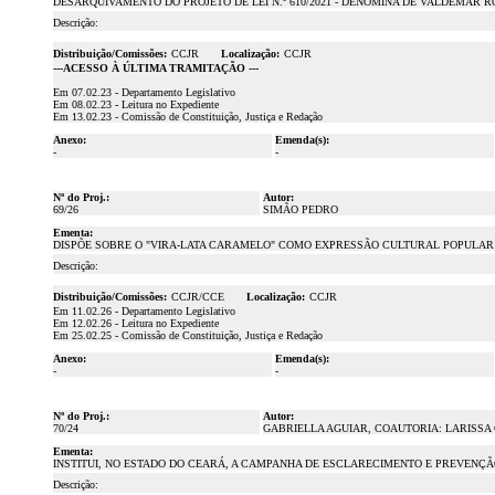
DESARQUIVAMENTO DO PROJETO DE LEI N.º 610/2021 - DENOMINA DE VALDEMAR R
Descrição:
Distribuição/Comissões:
CCJR
Localização:
CCJR
---ACESSO À ÚLTIMA TRAMITAÇÃO ---
Em 07.02.23 - Departamento Legislativo
Em 08.02.23 - Leitura no Expediente
Em 13.02.23 - Comissão de Constituição, Justiça e Redação
Anexo:
Emenda(s):
-
-
Nº do Proj.:
Autor:
69/26
SIMÃO PEDRO
Ementa:
DISPÕE SOBRE O "VIRA-LATA CARAMELO" COMO EXPRESSÃO CULTURAL POPULAR
Descrição:
Distribuição/Comissões:
CCJR/CCE
Localização:
CCJR
Em 11.02.26 - Departamento Legislativo
Em 12.02.26 - Leitura no Expediente
Em 25.02.25 - Comissão de Constituição, Justiça e Redação
Anexo:
Emenda(s):
-
-
Nº do Proj.:
Autor:
70/24
GABRIELLA AGUIAR, COAUTORIA: LARISSA
Ementa:
INSTITUI, NO ESTADO DO CEARÁ, A CAMPANHA DE ESCLARECIMENTO E PREVENÇÃ
Descrição: