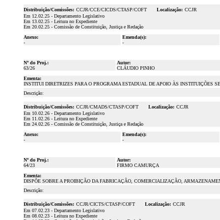
Distribuição/Comissões:
CCJR/CCE/CICDS/CTASP/COFT
Localização:
CCJR
Em 12.02.25 - Departamento Legislativo
Em 13.02.25 - Leitura no Expediente
Em 20.02.25 - Comissão de Constituição, Justiça e Redação
Anexo:
Emenda(s):
-
-
Nº do Proj.:
Autor:
63/26
CLÁUDIO PINHO
Ementa:
INSTITUI DIRETRIZES PARA O PROGRAMA ESTADUAL DE APOIO ÀS INSTITUIÇÕES 
Descrição:
Distribuição/Comissões:
CCJR/CMADS/CTASP/COFT
Localização:
CCJR
Em 10.02.26 - Departamento Legislativo
Em 11.02.26 - Leitura no Expediente
Em 24.02.26 - Comissão de Constituição, Justiça e Redação
Anexo:
Emenda(s):
-
-
Nº do Proj.:
Autor:
64/23
FIRMO CAMURÇA
Ementa:
DISPÕE SOBRE A PROIBIÇÃO DA FABRICAÇÃO, COMERCIALIZAÇÃO, ARMAZENAMENT
Descrição:
Distribuição/Comissões:
CCJR/CICTS/CTASP/COFT
Localização:
CCJR
Em 07.02.23 - Departamento Legislativo
Em 08.02.23 - Leitura no Expediente