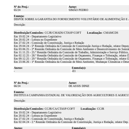
Nº do Proj.:
Autor:
65/24
SIMÃO PEDRO
Ementa:
DISPÕE SOBRE A GARANTIA DO FORNECIMENTO VOLUNTÁRIO DE ALIMENTAÇÃO E 
Descrição:
Distribuição/Comissões:
CCJR/CMADS/CTASP/COFT
Localização:
CMAMCDS
Em 19.02.24 - Departamento Legislativo
Em 20.02.24 - Leitura no Expediente
Em 27.02.24 - Comissão de Constituição, Justiça e Redação
Em 29.04.24 - 5ª Reunião Ordinária da Comissão de Constituição Justiça e Redação, relator Deput
Em 03.06.25 - 2ª Reunião Ordinária da Comissão de Meio Ambiente e Desenvolvimento do Semiári
Em 11.11.25 - 25.ª Reunião Ordinária da Comissão de Trabalho, Administração e Serviço Público,
Em 02.12.25 - 28.ª Reunião Ordinária da Comissão de Orçamento, Finanças e Tributação, relator D
Em 09.12.25 - 29.ª Reunião Ordinária da Comissão de Orçamento, Finanças e Tributação, relator D
Em 23.06.26 - 1ª Reunião Ordinária da Comissão de Meio Ambiente, Mudanças Climáticas e Desen
Anexo:
Emenda(s):
-
-E1
Nº do Proj.:
Autor:
66/24
DE ASSIS DINIZ
Ementa:
INSTITUI A CAMPANHA ESTADUAL DE VALORIZAÇÃO DOS AGRICULTORES E AGRIC
Descrição:
Distribuição/Comissões:
CCJR/CA/CTASP/COFT
Localização:
CCJR
Em 19.02.24 - Departamento Legislativo
Em 20.02.24 - Leitura no Expediente
Em 27.02.24 - Comissão de Constituição, Justiça e Redação
Em 02.04.24 - 2.ª Reunião Ordinária da Comissão de Constituição, Justiça e Redação, relator Dep
Anexo:
Emenda(s):