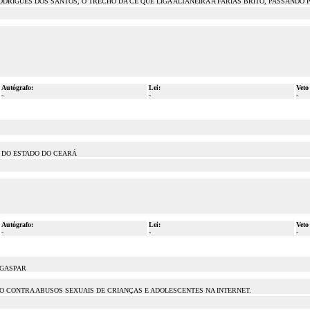
ODRIGUES DOS SANTOS, O TRECHO DA CE QUE LIGA ALTANEIRA A FARIAS BRITO, PASSANDO P
Autógrafo:
Lei:
Veto
-
-
-
 DO ESTADO DO CEARÁ
Autógrafo:
Lei:
Veto
-
-
-
 GASPAR
O CONTRA ABUSOS SEXUAIS DE CRIANÇAS E ADOLESCENTES NA INTERNET.