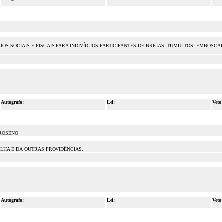
-
-
-
OS SOCIAIS E FISCAIS PARA INDIVÍDUOS PARTICIPANTES DE BRIGAS, TUMULTOS, EMBOSCA
Autógrafo:
Lei:
Veto
-
-
-
 ROSENO
ALHA E DÁ OUTRAS PROVIDÊNCIAS.
Autógrafo:
Lei:
Veto
-
-
-