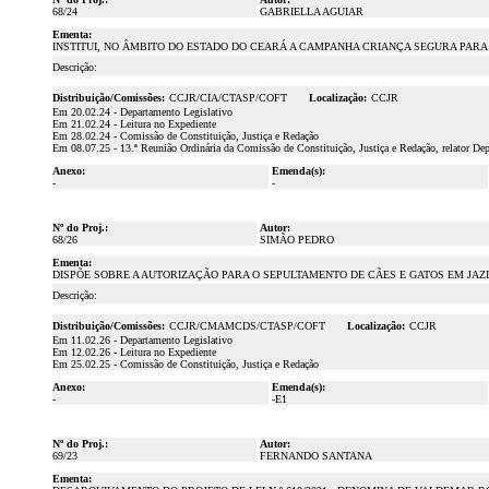
68/24
GABRIELLA AGUIAR
Ementa:
INSTITUI, NO ÂMBITO DO ESTADO DO CEARÁ A CAMPANHA CRIANÇA SEGURA PAR
Descrição:
Distribuição/Comissões:
CCJR/CIA/CTASP/COFT
Localização:
CCJR
Em 20.02.24 - Departamento Legislativo
Em 21.02.24 - Leitura no Expediente
Em 28.02.24 - Comissão de Constituição, Justiça e Redação
Em 08.07.25 - 13.ª Reunião Ordinária da Comissão de Constituição, Justiça e Redação, relator De
Anexo:
Emenda(s):
-
-
Nº do Proj.:
Autor:
68/26
SIMÃO PEDRO
Ementa:
DISPÕE SOBRE A AUTORIZAÇÃO PARA O SEPULTAMENTO DE CÃES E GATOS EM JAZ
Descrição:
Distribuição/Comissões:
CCJR/CMAMCDS/CTASP/COFT
Localização:
CCJR
Em 11.02.26 - Departamento Legislativo
Em 12.02.26 - Leitura no Expediente
Em 25.02.25 - Comissão de Constituição, Justiça e Redação
Anexo:
Emenda(s):
-
-E1
Nº do Proj.:
Autor:
69/23
FERNANDO SANTANA
Ementa: