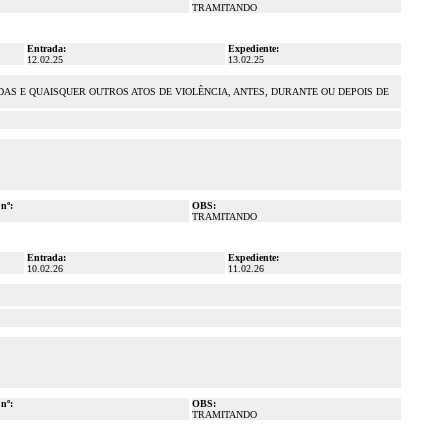
TRAMITANDO
Entrada:
Expediente:
12.02.25
13.02.25
DAS E QUAISQUER OUTROS ATOS DE VIOLÊNCIA, ANTES, DURANTE OU DEPOIS DE
 nº:
OBS:
TRAMITANDO
Entrada:
Expediente:
10.02.26
11.02.26
 nº:
OBS:
TRAMITANDO