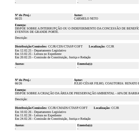
-
-
Nº do Proj.:
Autor:
66/25
CARMELO NETO
Ementa:
DISPÕE SOBRE A INTERRUPÇÃO OU O INDEFERIMENTO DA CONCESSÃO DE BENEFÍCI
EVENTOS DE GRANDE PORTE.
Descrição:
Distribuição/Comissões:
CCJR/CDS/CTASP/COFT
Localização:
CCJR
Em 12.02.25 - Departamento Legislativo
Em 13.02.25 - Leitura no Expediente
Em 20.02.25 - Comissão de Constituição, Justiça e Redação
Anexo:
Emenda(s):
-
-
Nº do Proj.:
Autor:
66/26
JÚLIO CÉSAR FILHO, COAUTORIA: RENATO
Ementa:
DISPÕE SOBRE A CRIAÇÃO DA ÁREA DE PRESERVAÇÃO AMBIENTAL - APA DE BARB
Descrição:
Distribuição/Comissões:
CCJR/CMADS/CTASP/COFT
Localização:
CCJR
Em 10.02.26 - Departamento Legislativo
Em 11.02.26 - Leitura no Expediente
Em 24.02.26 - Comissão de Constituição, Justiça e Redação
Anexo:
Emenda(s):
-
-