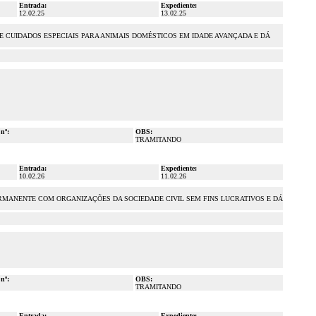
Entrada:
Expediente:
12.02.25
13.02.25
 E CUIDADOS ESPECIAIS PARA ANIMAIS DOMÉSTICOS EM IDADE AVANÇADA E DÁ
 nº:
OBS:
TRAMITANDO
Entrada:
Expediente:
10.02.26
11.02.26
ERMANENTE COM ORGANIZAÇÕES DA SOCIEDADE CIVIL SEM FINS LUCRATIVOS E DÁ
 nº:
OBS:
TRAMITANDO
Entrada:
Expediente: