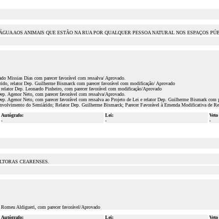
ÁGUA AOS ANIMAIS QUE ESTÃO NA RUA POR QUALQUER PESSOA NATURAL NOS ESPAÇOS PÚB
ado Missias Dias com parecer favorável com ressalva/ Aprovado.
do, relator Dep. Guilherme Bismarck com parecer favorável com modificação/ Aprovado
 relator Dep. Leonardo Pinheiro, com parecer favorável com modificação/Aprovado
ep. Agenor Neto, com parecer favorável com ressalva/Aprovado.
ep. Agenor Neto, com parecer favorável com ressalva ao Projeto de Lei e relator Dep. Guilherme Bismark com
volvimento do Semiárido; Relator Dep. Guilherme Bismarck; Parecer Favorável à Emenda Modificativa de Re
Autógrafo:
Lei:
Veto
-
-
-
ULTORAS CEARENSES.
. Romeu Aldigueri, com parecer favorável/Aprovado
Autógrafo:
Lei:
Veto