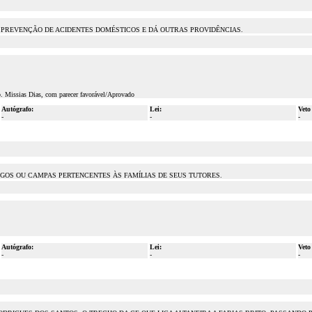
A PREVENÇÃO DE ACIDENTES DOMÉSTICOS E DÁ OUTRAS PROVIDÊNCIAS.
p. Missias Dias, com parecer favorável/Aprovado
Autógrafo:
Lei:
Veto
-
-
-
IGOS OU CAMPAS PERTENCENTES ÀS FAMÍLIAS DE SEUS TUTORES.
Autógrafo:
Lei:
Veto
-
-
-