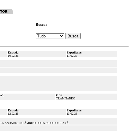
Busca:
Entrada:
Expediente:
10.02.26
11.02.26
 nº:
OBS:
TRAMITANDO
Entrada:
Expediente:
12.02.25
13.02.25
EIS ANDARES NO ÂMBITO DO ESTADO DO CEARÁ.