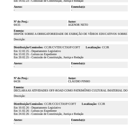
Em 14.02.23 - Comissão de Constituição, Justiça e Redação
Anexo:
Emenda(s):
-
-
Nº do Proj.:
Autor:
64/25
AGENOR NETO
Ementa:
DISPÕE SOBRE A OBRIGATORIEDADE DE EXIBIÇÃO DE VÍDEOS EDUCATIVOS SOBRE
Descrição:
Distribuição/Comissões:
CCJR/CVTDU/CTASP/COFT
Localização:
CCJR
Em 12.02.25 - Departamento Legislativo
Em 13.02.25 - Leitura no Expediente
Em 20.02.25 - Comissão de Constituição, Justiça e Redação
Anexo:
Emenda(s):
-
-
Nº do Proj.:
Autor:
64/26
CLÁUDIO PINHO
Ementa:
DECLARA AS ATIVIDADES OFF-ROAD COMO PATRIMÔNIO CULTURAL IMATERIAL DO
Descrição:
Distribuição/Comissões:
CCJR/CCE/CTASP/COFT
Localização:
CCJR
Em 10.02.26 - Departamento Legislativo
Em 11.02.26 - Leitura no Expediente
Em 24.02.26 - Comissão de Constituição, Justiça e Redação
Anexo:
Emenda(s):
-
-