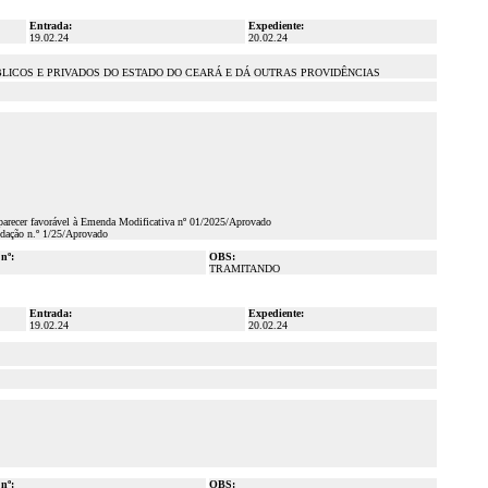
Entrada:
Expediente:
19.02.24
20.02.24
LICOS E PRIVADOS DO ESTADO DO CEARÁ E DÁ OUTRAS PROVIDÊNCIAS
 parecer favorável à Emenda Modificativa nº 01/2025/Aprovado
dação n.º 1/25/Aprovado
 nº:
OBS:
TRAMITANDO
Entrada:
Expediente:
19.02.24
20.02.24
 nº:
OBS: