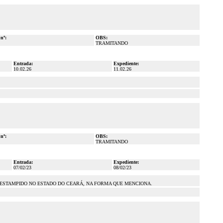
 nº:
OBS:
TRAMITANDO
Entrada:
Expediente:
10.02.26
11.02.26
 nº:
OBS:
TRAMITANDO
Entrada:
Expediente:
07/02/23
08/02/23
 ESTAMPIDO NO ESTADO DO CEARÁ, NA FORMA QUE MENCIONA.