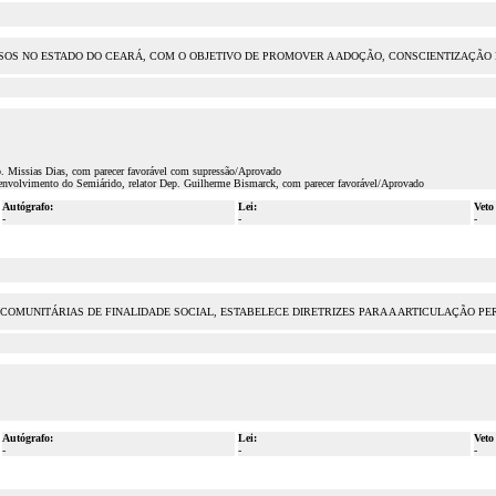
DOSOS NO ESTADO DO CEARÁ, COM O OBJETIVO DE PROMOVER A ADOÇÃO, CONSCIENTIZAÇÃO
p. Missias Dias, com parecer favorável com supressão/Aprovado
nvolvimento do Semiárido, relator Dep. Guilherme Bismarck, com parecer favorável/Aprovado
Autógrafo:
Lei:
Veto
-
-
-
 COMUNITÁRIAS DE FINALIDADE SOCIAL, ESTABELECE DIRETRIZES PARA A ARTICULAÇÃO P
Autógrafo:
Lei:
Veto
-
-
-