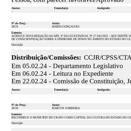
Anexo:
Emenda(s):
Autógrafo:
-
-
-
Nº do Proj.:
Autor:
28/24
MARTA GONÇALVES
Ementa:
ACRESCE NOVA REDAÇÃO AO ART. 4º DA LEI ESTADUAL Nº 17.642/2021 - QUE DISP
DE CONSCIENTIZAÇÃO SOBRE A SÍNDROME DE DOWN NO ÂMBITO DO ESTADO DO CE
Descrição:
Distribuição/Comissões:
CCJR/CPSS/CT
Em 05.02.24 - Departamento Legislativo
Em 06.02.24 - Leitura no Expediente
Em 22.02.24 - Comissão de Constituição, J
Anexo:
Emenda(s):
Autógrafo:
-
-
-
Nº do Proj.:
Autor:
28/26
MARCOS SOBREIRA
Ementa:
RECONHECE O MUNICÍPIO DO CRATO COMO CAPITAL DA CULTURA DO ESTADO DO C
Descrição: