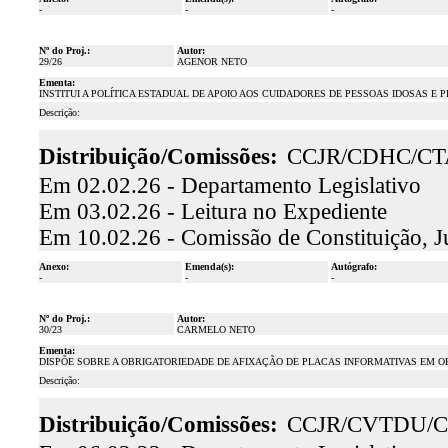
-
-
-
Nº do Proj.:
Autor:
29/26
AGENOR NETO
Ementa:
INSTITUI A POLÍTICA ESTADUAL DE APOIO AOS CUIDADORES DE PESSOAS IDOSAS E
Descrição:
Distribuição/Comissões:
CCJR/CDHC/CT
Em 02.02.26 - Departamento Legislativo
Em 03.02.26 - Leitura no Expediente
Em 10.02.26 - Comissão de Constituição, J
Anexo:
Emenda(s):
Autógrafo:
-
-
-
Nº do Proj.:
Autor:
30/23
CARMELO NETO
Ementa:
DISPÕE SOBRE A OBRIGATORIEDADE DE AFIXAÇÃO DE PLACAS INFORMATIVAS EM O
Descrição:
Distribuição/Comissões:
CCJR/CVTDU/C