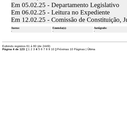
Em 05.02.25 - Departamento Legislativo
Em 06.02.25 - Leitura no Expediente
Em 12.02.25 - Comissão de Constituição, J
Anexo:
Emenda(s):
Autógrafo:
-
-
-
Exibindo registros 61 á 80 (de 2449)
Página 4 de 123:
[
1
2
3
4
5
6
7
8
9
10
]
Próximas 10 Páginas
|
Última