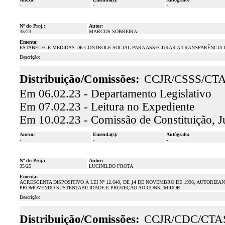
-
-
-
Nº do Proj.:
Autor:
35/23
MARCOS SOBREIRA
Ementa:
ESTABELECE MEDIDAS DE CONTROLE SOCIAL PARA ASSEGURAR A TRANSPARÊNCIA 
Descrição:
Distribuição/Comissões:
CCJR/CSSS/CT
Em 06.02.23 - Departamento Legislativo
Em 07.02.23 - Leitura no Expediente
Em 10.02.23 - Comissão de Constituição, J
Anexo:
Emenda(s):
Autógrafo:
-
-
-
Nº do Proj.:
Autor:
35/25
LUCINILDO FROTA
Ementa:
ACRESCENTA DISPOSITIVO À LEI Nº 12.640, DE 14 DE NOVEMBRO DE 1996, AUTOR
PROMOVENDO SUSTENTABILIDADE E PROTEÇÃO AO CONSUMIDOR.
Descrição:
Distribuição/Comissões:
CCJR/CDC/CTA