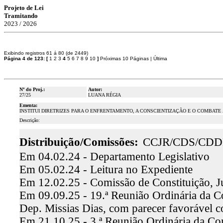
Projeto de Lei
Tramitando
2023 / 2026
Exibindo registros 61 á 80 (de 2449)
Página 4 de 123:
[
1
2
3
4
5
6
7
8
9
10
]
Próximas 10 Páginas
|
Última
Nº do Proj.:
Autor:
27/25
LUANA RÉGIA
Ementa:
INSTITUI DIRETRIZES PARA O ENFRENTAMENTO, A CONSCIENTIZAÇÃO E O COMBATE
Descrição:
Distribuição/Comissões:
CCJR/CDS/CDD
Em 04.02.24 - Departamento Legislativo
Em 05.02.24 - Leitura no Expediente
Em 12.02.25 - Comissão de Constituição, J
Em 09.09.25 - 19.ª Reunião Ordinária da Co
Dep. Missias Dias, com parecer favorável 
Em 21.10.25 - 3.ª Reunião Ordinária da Com