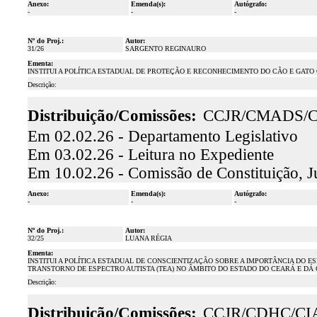
Anexo:
Emenda(s):
Autógrafo:
-
-
-
Nº do Proj.:
Autor:
31/26
SARGENTO REGINAURO
Ementa:
INSTITUI A POLÍTICA ESTADUAL DE PROTEÇÃO E RECONHECIMENTO DO CÃO E GATO
Descrição:
Distribuição/Comissões:
CCJR/CMADS/
Em 02.02.26 - Departamento Legislativo
Em 03.02.26 - Leitura no Expediente
Em 10.02.26 - Comissão de Constituição, J
Anexo:
Emenda(s):
Autógrafo:
-
-
-
Nº do Proj.:
Autor:
32/25
LUANA RÉGIA
Ementa:
INSTITUI A POLÍTICA ESTADUAL DE CONSCIENTIZAÇÃO SOBRE A IMPORTÂNCIA DO 
TRANSTORNO DE ESPECTRO AUTISTA (TEA) NO ÂMBITO DO ESTADO DO CEARÁ E DÁ
Descrição:
Distribuição/Comissões:
CCJR/CDHC/CI