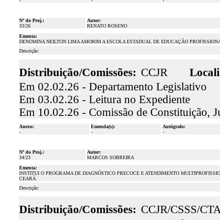
-
-
-
Nº do Proj.:
Autor:
33/26
RENATO ROSENO
Ementa:
DENOMINA NEILTON LIMA AMORIM A ESCOLA ESTADUAL DE EDUCAÇÃO PROFISSIONA
Descrição:
Distribuição/Comissões:
CCJR
Locali
Em 02.02.26 - Departamento Legislativo
Em 03.02.26 - Leitura no Expediente
Em 10.02.26 - Comissão de Constituição, J
Anexo:
Emenda(s):
Autógrafo:
-
-
-
Nº do Proj.:
Autor:
34/23
MARCOS SOBREIRA
Ementa:
INSTITUI O PROGRAMA DE DIAGNÓSTICO PRECOCE E ATENDIMENTO MULTIPROFISSI
CEARÁ.
Descrição:
Distribuição/Comissões:
CCJR/CSSS/CT