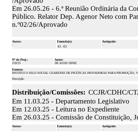
/Aprovado
Em 26.05.26 - 6.ª Reunião Ordinária da Co
Público. Relator Dep. Agenor Neto com Par
n.º02/26/Aprovado
Anexo:
Emenda(s):
Autógrafo:
-
-
-E1
-E2
Nº do Proj.:
Autor:
159/25
DE ASSIS DINIZ
Ementa:
INSTITUI O SELO SOCIAL CEARENSE DE PRÁTICAS INOVADORAS PARA PROMOÇÃO, V
Descrição:
Distribuição/Comissões:
CCJR/CDHC/CT
Em 11.03.25 - Departamento Legislativo
Em 12.03.25 - Leitura no Expediente
Em 26.03.25 - Comissão de Constituição, J
Anexo:
Emenda(s):
Autógrafo:
-
-
-