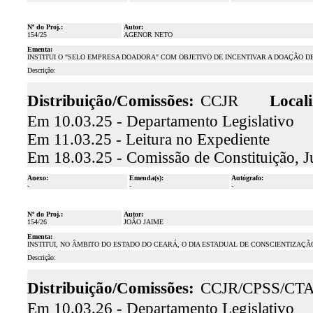
Nº do Proj.:
Autor:
154/25
AGENOR NETO
Ementa:
INSTITUI O "SELO EMPRESA DOADORA" COM OBJETIVO DE INCENTIVAR A DOAÇÃO D
Descrição:
Distribuição/Comissões:
CCJR
Locali
Em 10.03.25 - Departamento Legislativo
Em 11.03.25 - Leitura no Expediente
Em 18.03.25 - Comissão de Constituição, J
Anexo:
Emenda(s):
Autógrafo:
-
-
-
Nº do Proj.:
Autor:
154/26
JOÃO JAIME
Ementa:
INSTITUI, NO ÂMBITO DO ESTADO DO CEARÁ, O DIA ESTADUAL DE CONSCIENTIZAÇÃ
Descrição:
Distribuição/Comissões:
CCJR/CPSS/CT
Em 10.03.26 - Departamento Legislativo