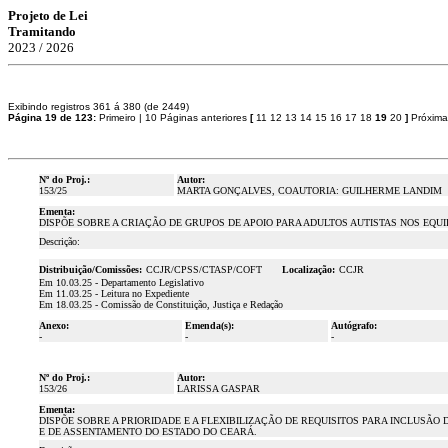
Projeto de Lei
Tramitando
2023 / 2026
Exibindo registros 361 á 380 (de 2449)
Página 19 de 123:
Primeiro
|
10 Páginas anteriores
[
11
12
13
14
15
16
17
18
19
20
]
Próxima
Nº do Proj.:
Autor:
153/25
MARTA GONÇALVES, COAUTORIA: GUILHERME LANDIM
Ementa:
DISPÕE SOBRE A CRIAÇÃO DE GRUPOS DE APOIO PARA ADULTOS AUTISTAS NOS EQU
Descrição:
Distribuição/Comissões:
CCJR/CPSS/CTASP/COFT
Localização:
CCJR
Em 10.03.25 - Departamento Legislativo
Em 11.03.25 - Leitura no Expediente
Em 18.03.25 - Comissão de Constituição, Justiça e Redação
Anexo:
Emenda(s):
Autógrafo:
-
-
-
Nº do Proj.:
Autor:
153/26
LARISSA GASPAR
Ementa:
DISPÕE SOBRE A PRIORIDADE E A FLEXIBILIZAÇÃO DE REQUISITOS PARA INCLUSÃ
E DE ASSENTAMENTO DO ESTADO DO CEARÁ.