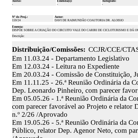
Anexo:
Emenda(s):
Autógrafo:
-
-
-
Nº do Proj.:
Autor:
159/24
DAVI DE RAIMUNDÃO COAUTORIA DR. ALOISIO
Ementa:
DISPÕE SOBRE A CRIAÇÃO DO CIRCUITO VALE DO CARIRI DE CICLOTURISMO E DÁ 
Descrição:
Distribuição/Comissões:
CCJR/CCE/CTA
Em 11.03.24 - Departamento Legislativo
Em 12.03.24 - Leitura no Expediente
Em 20.03.24 - Comissão de Constituição, J
Em 11.11.25 - 26.ª Reunião Ordinária da Com
Dep. Leonardo Pinheiro, com parecer favo
Em 05.05.26 - 1.ª Reunião Ordinária da Com
com parecer favorável ao Projeto e relato
n.º 2/26 /Aprovado
Em 19.05.26 - 5.ª Reunião Ordinária da Co
Público, relator Dep. Agenor Neto, com par