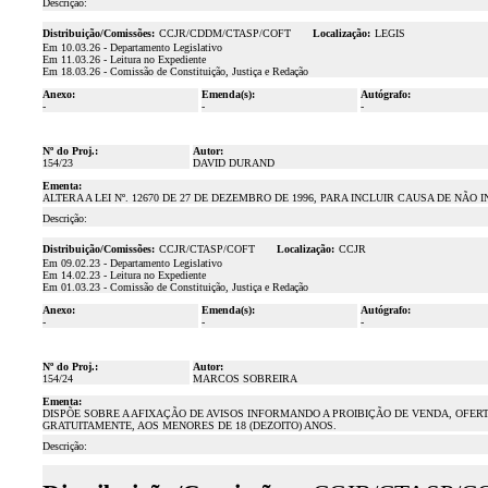
Descrição:
Distribuição/Comissões:
CCJR/CDDM/CTASP/COFT
Localização:
LEGIS
Em 10.03.26 - Departamento Legislativo
Em 11.03.26 - Leitura no Expediente
Em 18.03.26 - Comissão de Constituição, Justiça e Redação
Anexo:
Emenda(s):
Autógrafo:
-
-
-
Nº do Proj.:
Autor:
154/23
DAVID DURAND
Ementa:
ALTERA A LEI Nº. 12670 DE 27 DE DEZEMBRO DE 1996, PARA INCLUIR CAUSA DE NÃO
Descrição:
Distribuição/Comissões:
CCJR/CTASP/COFT
Localização:
CCJR
Em 09.02.23 - Departamento Legislativo
Em 14.02.23 - Leitura no Expediente
Em 01.03.23 - Comissão de Constituição, Justiça e Redação
Anexo:
Emenda(s):
Autógrafo:
-
-
-
Nº do Proj.:
Autor:
154/24
MARCOS SOBREIRA
Ementa:
DISPÕE SOBRE A AFIXAÇÃO DE AVISOS INFORMANDO A PROIBIÇÃO DE VENDA, OFER
GRATUITAMENTE, AOS MENORES DE 18 (DEZOITO) ANOS.
Descrição: