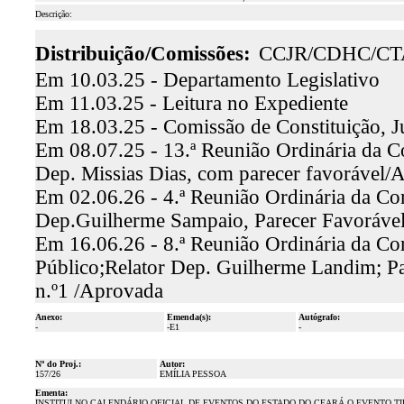
Descrição:
Distribuição/Comissões:
CCJR/CDHC/CT
Em 10.03.25 - Departamento Legislativo
Em 11.03.25 - Leitura no Expediente
Em 18.03.25 - Comissão de Constituição, J
Em 08.07.25 - 13.ª Reunião Ordinária da Co
Dep. Missias Dias, com parecer favorável/
Em 02.06.26 - 4.ª Reunião Ordinária da Co
Dep.Guilherme Sampaio, Parecer Favorável
Em 16.06.26 - 8.ª Reunião Ordinária da Co
Público;Relator Dep. Guilherme Landim; Pa
n.º1 /Aprovada
Anexo:
Emenda(s):
Autógrafo:
-
-E1
-
Nº do Proj.:
Autor:
157/26
EMÍLIA PESSOA
Ementa:
INSTITUI NO CALENDÁRIO OFICIAL DE EVENTOS DO ESTADO DO CEARÁ O EVENTO TIL