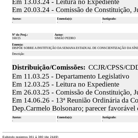
Em 13.03.24 - Leitura no Expediente
Em 20.03.24 - Comissão de Constituição, J
Anexo:
Emenda(s):
Autógrafo:
-
-
-
Nº do Proj.:
Autor:
160/25
SIMÃO PEDRO
Ementa:
DISPÕE SOBRE A INSTITUIÇÃO DA SEMANA ESTADUAL DE CONSCIENTIZAÇÃO DA SÍN
Descrição:
Distribuição/Comissões:
CCJR/CPSS/CD
Em 11.03.25 - Departamento Legislativo
Em 12.03.25 - Leitura no Expediente
Em 26.03.25 - Comissão de Constituição, J
Em 14.06.26 - 13ª Reunião Ordinária da Com
Dep.Carmelo Bolsonaro; parecer favorável
Anexo:
Emenda(s):
Autógrafo:
-
-
-
Exibindo registros 361 á 380 (de 2449)