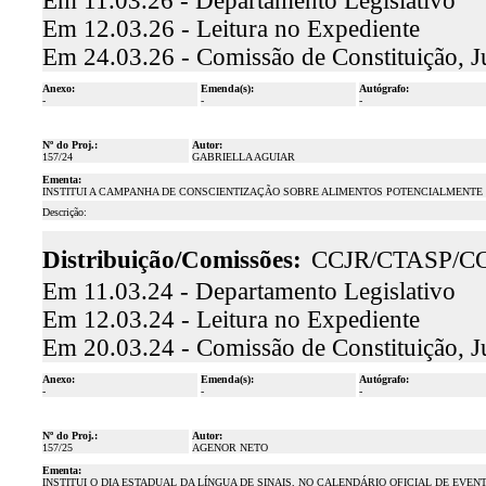
Em 11.03.26 - Departamento Legislativo
Em 12.03.26 - Leitura no Expediente
Em 24.03.26 - Comissão de Constituição, J
Anexo:
Emenda(s):
Autógrafo:
-
-
-
Nº do Proj.:
Autor:
157/24
GABRIELLA AGUIAR
Ementa:
INSTITUI A CAMPANHA DE CONSCIENTIZAÇÃO SOBRE ALIMENTOS POTENCIALMENTE 
Descrição:
Distribuição/Comissões:
CCJR/CTASP/C
Em 11.03.24 - Departamento Legislativo
Em 12.03.24 - Leitura no Expediente
Em 20.03.24 - Comissão de Constituição, J
Anexo:
Emenda(s):
Autógrafo:
-
-
-
Nº do Proj.:
Autor:
157/25
AGENOR NETO
Ementa:
INSTITUI O DIA ESTADUAL DA LÍNGUA DE SINAIS, NO CALENDÁRIO OFICIAL DE EVE