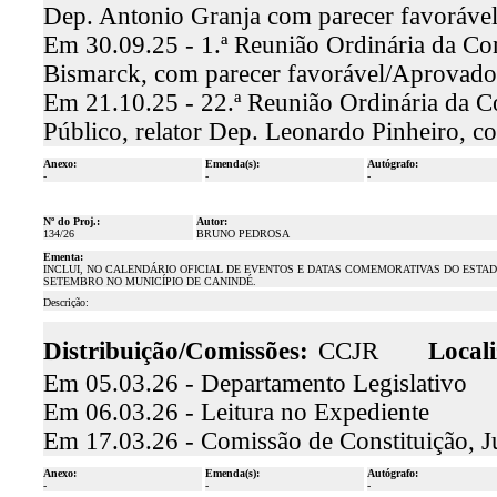
Dep. Antonio Granja com parecer favoráve
Em 30.09.25 - 1.ª Reunião Ordinária da Co
Bismarck, com parecer favorável/Aprovado
Em 21.10.25 - 22.ª Reunião Ordinária da C
Público, relator Dep. Leonardo Pinheiro, 
Anexo:
Emenda(s):
Autógrafo:
-
-
-
Nº do Proj.:
Autor:
134/26
BRUNO PEDROSA
Ementa:
INCLUI, NO CALENDÁRIO OFICIAL DE EVENTOS E DATAS COMEMORATIVAS DO ESTA
SETEMBRO NO MUNICÍPIO DE CANINDÉ.
Descrição:
Distribuição/Comissões:
CCJR
Locali
Em 05.03.26 - Departamento Legislativo
Em 06.03.26 - Leitura no Expediente
Em 17.03.26 - Comissão de Constituição, J
Anexo:
Emenda(s):
Autógrafo:
-
-
-