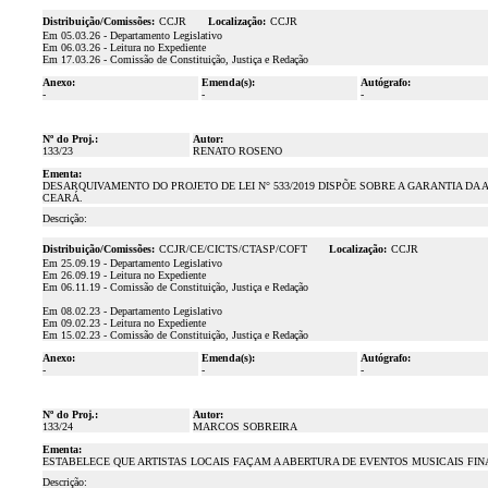
Distribuição/Comissões:
CCJR
Localização:
CCJR
Em 05.03.26 - Departamento Legislativo
Em 06.03.26 - Leitura no Expediente
Em 17.03.26 - Comissão de Constituição, Justiça e Redação
Anexo:
Emenda(s):
Autógrafo:
-
-
-
Nº do Proj.:
Autor:
133/23
RENATO ROSENO
Ementa:
DESARQUIVAMENTO DO PROJETO DE LEI N° 533/2019 DISPÕE SOBRE A GARANTIA DA
CEARÁ.
Descrição:
Distribuição/Comissões:
CCJR/CE/CICTS/CTASP/COFT
Localização:
CCJR
Em 25.09.19 - Departamento Legislativo
Em 26.09.19 - Leitura no Expediente
Em 06.11.19 - Comissão de Constituição, Justiça e Redação
Em 08.02.23 - Departamento Legislativo
Em 09.02.23 - Leitura no Expediente
Em 15.02.23 - Comissão de Constituição, Justiça e Redação
Anexo:
Emenda(s):
Autógrafo:
-
-
-
Nº do Proj.:
Autor:
133/24
MARCOS SOBREIRA
Ementa:
ESTABELECE QUE ARTISTAS LOCAIS FAÇAM A ABERTURA DE EVENTOS MUSICAIS FI
Descrição: