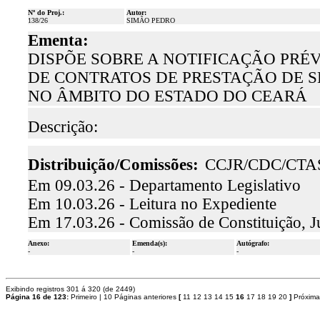
Nº do Proj.:
Autor:
138/26
SIMÃO PEDRO
Ementa:
DISPÕE SOBRE A NOTIFICAÇÃO PRÉ
DE CONTRATOS DE PRESTAÇÃO DE S
NO ÂMBITO DO ESTADO DO CEARÁ
Descrição:
Distribuição/Comissões:
CCJR/CDC/CTA
Em 09.03.26 - Departamento Legislativo
Em 10.03.26 - Leitura no Expediente
Em 17.03.26 - Comissão de Constituição, J
Anexo:
Emenda(s):
Autógrafo:
-
-
-
Exibindo registros 301 á 320 (de 2449)
Página 16 de 123:
Primeiro
|
10 Páginas anteriores
[
11
12
13
14
15
16
17
18
19
20
]
Próxima