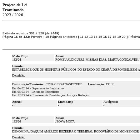
Projeto de Lei
Tramitando
2023 / 2026
Exibindo registros 301 á 320 (de 2449)
Página 16 de 123:
Primeiro
|
10 Páginas anteriores
[
11
12
13
14
15
16
17
18
19
20
]
Próxima
Nº do Proj.:
Autor:
132/24
ROMEU ALDIGUERI, MISSIAS DIAS, MARTA GONÇALVES,
Ementa:
ESTABELECE QUE OS HOSPITAIS PÚBLICOS DO ESTADO DO CEARÁ DISPONIBILIZEM
Descrição:
Distribuição/Comissões:
CCJR/CPSS/CTASP/COFT
Localização:
CCJR
Em 04.02.24 - Departamento Legislativo
Em 05.03.24 - Leitura no Expediente
Em 12.03.24 - Comissão de Constituição, Justiça e Redação
Anexo:
Emenda(s):
Autógrafo:
-
-
-
Nº do Proj.:
Autor:
132/26
JEOVÁ MOTA
Ementa:
DENOMINA JOAQUIM AMÉRICO BEZERRA O TERMINAL RODOVIÁRIO DE MONSENHOR 
Descrição: