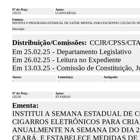
Nº do Proj.:
Autor:
135/25
LUANA RÉGIA
Ementa:
INSTITUI O PROGRAMA ESTADUAL DE SAÚDE MENTAL PARA PACIENTES CELÍACOS N
Descrição:
Distribuição/Comissões:
CCJR/CPSS/CT
Em 25.02.25 - Departamento Legislativo
Em 26.02.25 - Leitura no Expediente
Em 13.03.25 - Comissão de Constituição, J
Anexo:
Emenda(s):
Autógrafo:
-
-
-
Nº do Proj.:
Autor:
135/26
JÔ FARIAS
Ementa:
INSTITUI A SEMANA ESTADUAL DE 
CIGARROS ELETRÔNICOS PARA CRIA
ANUALMENTE NA SEMANA DO DIA 2
CEARÁ, E ESTABELECE MEDIDAS DE