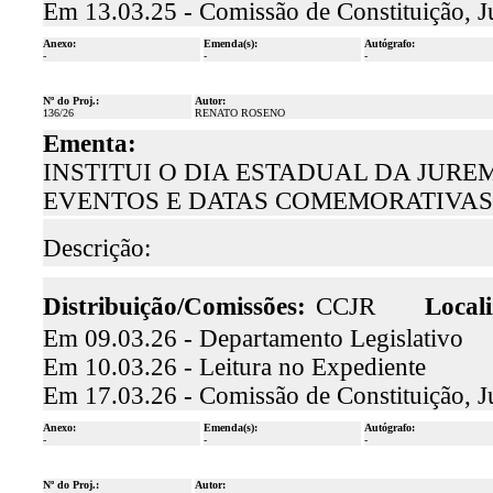
Em 13.03.25 - Comissão de Constituição, J
Anexo:
Emenda(s):
Autógrafo:
-
-
-
Nº do Proj.:
Autor:
136/26
RENATO ROSENO
Ementa:
INSTITUI O DIA ESTADUAL DA JUR
EVENTOS E DATAS COMEMORATIVAS
Descrição:
Distribuição/Comissões:
CCJR
Locali
Em 09.03.26 - Departamento Legislativo
Em 10.03.26 - Leitura no Expediente
Em 17.03.26 - Comissão de Constituição, J
Anexo:
Emenda(s):
Autógrafo:
-
-
-
Nº do Proj.:
Autor: