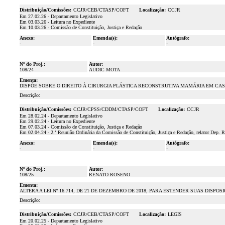
Distribuição/Comissões:
CCJR/CEB/CTASP/COFT
Localização:
CCJR
Em 27.02.26 - Departamento Legislativo
Em 03.03.26 - Leitura no Expediente
Em 10.03.26 - Comissão de Constituição, Justiça e Redação
Anexo:
Emenda(s):
Autógrafo:
-
-
-
Nº do Proj.:
Autor:
108/24
AUDIC MOTA
Ementa:
DISPÕE SOBRE O DIREITO À CIRURGIA PLÁSTICA RECONSTRUTIVA MAMÁRIA EM C
Descrição:
Distribuição/Comissões:
CCJR/CPSS/CDDM/CTASP/COFT
Localização:
CCJR
Em 28.02.24 - Departamento Legislativo
Em 29.02.24 - Leitura no Expediente
Em 07.03.24 - Comissão de Constituição, Justiça e Redação
Em 02.04.24 - 2.ª Reunião Ordinária da Comissão de Constituição, Justiça e Redação, relator Dep.
Anexo:
Emenda(s):
Autógrafo:
-
-
-
Nº do Proj.:
Autor:
108/25
RENATO ROSENO
Ementa:
ALTERA A LEI Nº 16.714, DE 21 DE DEZEMBRO DE 2018, PARA ESTENDER SUAS DISP
Descrição:
Distribuição/Comissões:
CCJR/CEB/CTASP/COFT
Localização:
LEGIS
Em 20.02.25 - Departamento Legislativo