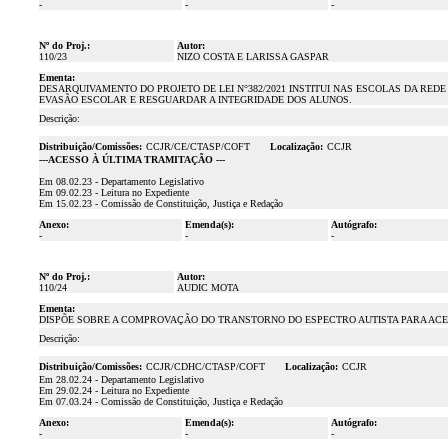
-
-
-
Nº do Proj.:
Autor:
110/23
NIZO COSTA E LARISSA GASPAR
Ementa:
DESARQUIVAMENTO DO PROJETO DE LEI N°382/2021 INSTITUI NAS ESCOLAS DA RE
EVASÃO ESCOLAR E RESGUARDAR A INTEGRIDADE DOS ALUNOS.
Descrição:
Distribuição/Comissões:
CCJR/CE/CTASP/COFT
Localização:
CCJR
---ACESSO À ÚLTIMA TRAMITAÇÃO ---
Em 08.02.23 - Departamento Legislativo
Em 09.02.23 - Leitura no Expediente
Em 15.02.23 - Comissão de Constituição, Justiça e Redação
Anexo:
Emenda(s):
Autógrafo:
-
-
-
Nº do Proj.:
Autor:
110/24
AUDIC MOTA
Ementa:
DISPÕE SOBRE A COMPROVAÇÃO DO TRANSTORNO DO ESPECTRO AUTISTA PARA ACESS
Descrição:
Distribuição/Comissões:
CCJR/CDHC/CTASP/COFT
Localização:
CCJR
Em 28.02.24 - Departamento Legislativo
Em 29.02.24 - Leitura no Expediente
Em 07.03.24 - Comissão de Constituição, Justiça e Redação
Anexo:
Emenda(s):
Autógrafo:
-
-
-