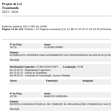
Projeto de Lei
Tramitando
2023 / 2026
Exibindo registros 241 á 260 (de 2449)
Página 13 de 123:
Primeiro
|
10 Páginas anteriores
[
11
12
13
14
15
16
17
18
19
20
]
Próxima
Nº do Proj.:
Autor:
107/25
CLÁUDIO PINHO
Ementa:
ESTABELECE CRITÉRIOS PARA ATENDIMENTO AOS PROFISSIONAIS DA ADVOCACIA NO
Descrição:
Distribuição/Comissões:
CCJR/CTASP/COFT
Localização:
CCJR
Em 20.02.25 - Departamento Legislativo
Em 25.02.25 - Leitura no Expediente
Em 06.03.25 - Comissão de Constituição, Justiça e Redação
Anexo:
Emenda(s):
Autógrafo:
-
-
-
Nº do Proj.:
Autor:
107/26
MARCOS SOBREIRA
Ementa:
INSTITUI A SEMANA ESTADUAL DE COMBATE ÀS ORGANIZAÇÕES CRIMINOSAS NAS E
Descrição: