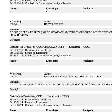
Em 25.02.25 - Leitura no Expediente
Em 06.03.25 - Comissão de Constituição, Justiça e Redação
Anexo:
Emenda(s):
Autógrafo:
-
-
-
Nº do Proj.:
Autor:
108/26
HEITOR FÉRRER
Ementa:
DISPÕE SOBRE A REALIZAÇÃO DE ACOMPANHAMENTO PSICOLÓGICO AOS PROFISSIO
PROVIDÊNCIAS.
Descrição:
Distribuição/Comissões:
CCJR/CDS/CTASP/COFT
Localização:
CCJR
Em 27.02.26 - Departamento Legislativo
Em 03.03.26 - Leitura no Expediente
Em 10.03.26 - Comissão de Constituição, Justiça e Redação
Anexo:
Emenda(s):
Autógrafo:
-
-
-
Nº do Proj.:
Autor:
109/24
DRA. SILVANA COAUTORIA: GABRIELLA AGUIAR
Ementa:
DENOMINA AS TRÊS TORRES DO HOSPITAL DA UNIVERSIDADE ESTADUAL DO CEARÁ 
Descrição:
Distribuição/Comissões:
CCJR
Localização:
LEGIS
Em 28.02.24 - Departamento Legislativo
Em 29.02.24 - Leitura no Expediente
Em 07.03.24 - Comissão de Constituição, Justiça e Redação
Anexo:
Emenda(s):
Autógrafo: