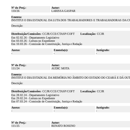
Nº do Proj.:
Autor:
110/26
LARISSA GASPAR
Ementa:
INSTITUI O DIA ESTADUAL DA LUTA DOS TRABALHADORES E TRABALHADORAS DA C
Descrição:
Distribuição/Comissões:
CCJR/CCE/CTASP/COFT
Localização:
CCJR
Em 02.02.26 - Departamento Legislativo
Em 03.03.26 - Leitura no Expediente
Em 10.03.26 - Comissão de Constituição, Justiça e Redação
Anexo:
Emenda(s):
Autógrafo:
-
-
-
Nº do Proj.:
Autor:
111/24
AUDIC MOTA
Ementa:
INSTITUI O DIA ESTADUAL DA MEMÓRIA NO ÂMBITO DO ESTADO DO CEARÁ E DÁ OU
Descrição:
Distribuição/Comissões:
CCJR/CCE/CTASP/COFT
Localização:
CCJR
Em 28.02.24 - Departamento Legislativo
Em 29.02.24 - Leitura no Expediente
Em 07.03.24 - Comissão de Constituição, Justiça e Redação
Anexo:
Emenda(s):
Autógrafo:
-
-
-
Nº do Proj.:
Autor:
111/25
RENATO ROSENO