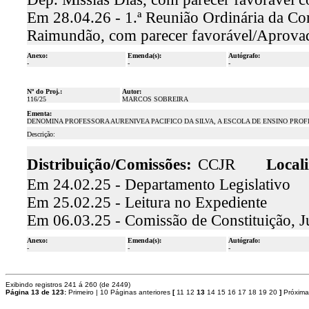
Em 28.04.26 - 1.ª Reunião Ordinária da Co
Raimundão, com parecer favorável/Aprova
Anexo:
Emenda(s):
Autógrafo:
-
-
-
Nº do Proj.:
Autor:
116/25
MARCOS SOBREIRA
Ementa:
DENOMINA PROFESSORA AURENIVEA PACIFICO DA SILVA, A ESCOLA DE ENSINO PROF
Descrição:
Distribuição/Comissões:
CCJR
Locali
Em 24.02.25 - Departamento Legislativo
Em 25.02.25 - Leitura no Expediente
Em 06.03.25 - Comissão de Constituição, J
Anexo:
Emenda(s):
Autógrafo:
-
-
-
Exibindo registros 241 á 260 (de 2449)
Página 13 de 123:
Primeiro
|
10 Páginas anteriores
[
11
12
13
14
15
16
17
18
19
20
]
Próxima