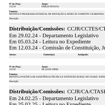
Nº do Proj.:
Autor:
115/24
EMÍLIA PESSOA
Ementa:
INSTITUI O PROGRAMA ESTADUAL DE INOVAÇÃO E APOIO ÀS STARTUPS CEARENSES,
Descrição:
Distribuição/Comissões:
CCJR/CCTES/C
Em 29.02.24 - Departamento Legislativo
Em 05.03.24 - Leitura no Expediente
Em 12.03.24 - Comissão de Constituição, J
Anexo:
Emenda(s):
Autógrafo:
-
-
-
Nº do Proj.:
Autor:
115/25
DE ASSIS DINIZ
Ementa:
INSTITUI A POLÍTICA DE ASSISTÊNCIA TÉCNICA E EXTENSÃO RURAL DO CEARÁ- PAT
Descrição:
Distribuição/Comissões:
CCJR/CA/CTAS
Em 24.02.25 - Departamento Legislativo
Em 25.02.25 - Leitura no Expediente