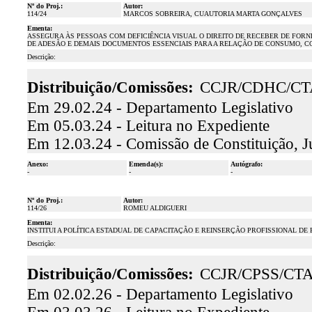
Nº do Proj.:
Autor:
114/24
MARCOS SOBREIRA, CUAUTORIA MARTA GONÇALVES
Ementa:
ASSEGURA ÀS PESSOAS COM DEFICIÊNCIA VISUAL O DIREITO DE RECEBER DE FORN
DE ADESÃO E DEMAIS DOCUMENTOS ESSENCIAIS PARA A RELAÇÃO DE CONSUMO, CO
Descrição:
Distribuição/Comissões:
CCJR/CDHC/CT
Em 29.02.24 - Departamento Legislativo
Em 05.03.24 - Leitura no Expediente
Em 12.03.24 - Comissão de Constituição, J
Anexo:
Emenda(s):
Autógrafo:
-
-
-
Nº do Proj.:
Autor:
114/26
ROMEU ALDIGUERI
Ementa:
INSTITUI A POLÍTICA ESTADUAL DE CAPACITAÇÃO E REINSERÇÃO PROFISSIONAL D
Descrição:
Distribuição/Comissões:
CCJR/CPSS/CT
Em 02.02.26 - Departamento Legislativo