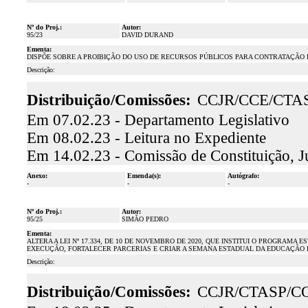
Nº do Proj.:
Autor:
95/23
DAVID DURAND
Ementa:
DISPÕE SOBRE A PROIBIÇÃO DO USO DE RECURSOS PÚBLICOS PARA CONTRATAÇÃO D
Descrição:
Distribuição/Comissões:
CCJR/CCE/CTA
Em 07.02.23 - Departamento Legislativo
Em 08.02.23 - Leitura no Expediente
Em 14.02.23 - Comissão de Constituição, J
Anexo:
Emenda(s):
Autógrafo:
-
-
-
Nº do Proj.:
Autor:
95/25
SIMÃO PEDRO
Ementa:
ALTERA A LEI Nº 17.334, DE 10 DE NOVEMBRO DE 2020, QUE INSTITUI O PROGRA
EXECUÇÃO, FORTALECER PARCERIAS E CRIAR A SEMANA ESTADUAL DA EDUCAÇÃO
Descrição:
Distribuição/Comissões:
CCJR/CTASP/C