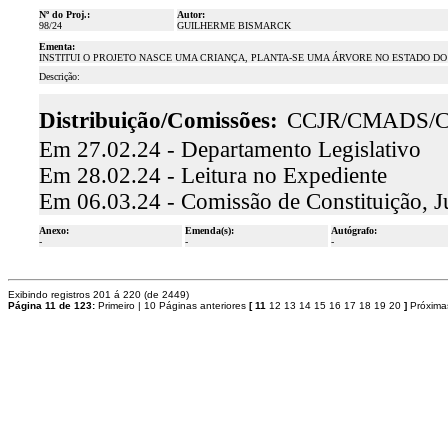
Nº do Proj.:
Autor:
98/24
GUILHERME BISMARCK
Ementa:
INSTITUI O PROJETO NASCE UMA CRIANÇA, PLANTA-SE UMA ÁRVORE NO ESTADO DO
Descrição:
Distribuição/Comissões:
CCJR/CMADS/
Em 27.02.24 - Departamento Legislativo
Em 28.02.24 - Leitura no Expediente
Em 06.03.24 - Comissão de Constituição, J
Anexo:
Emenda(s):
Autógrafo:
-
-
-
Exibindo registros 201 á 220 (de 2449)
Página 11 de 123:
Primeiro
|
10 Páginas anteriores
[
11
12
13
14
15
16
17
18
19
20
]
Próxima