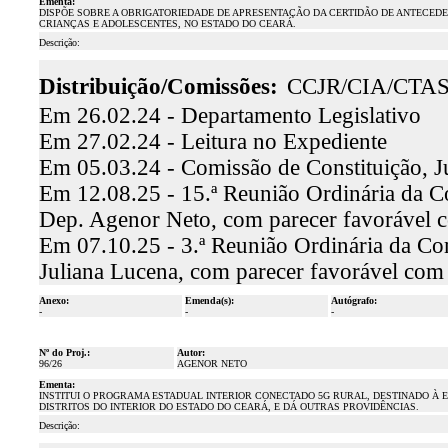
Ementa:
DISPÕE SOBRE A OBRIGATORIEDADE DE APRESENTAÇÃO DA CERTIDÃO DE ANTECEDE
CRIANÇAS E ADOLESCENTES, NO ESTADO DO CEARÁ.
Descrição:
Distribuição/Comissões:
CCJR/CIA/CTA
Em 26.02.24 - Departamento Legislativo
Em 27.02.24 - Leitura no Expediente
Em 05.03.24 - Comissão de Constituição, J
Em 12.08.25 - 15.ª Reunião Ordinária da Co
Dep. Agenor Neto, com parecer favorável 
Em 07.10.25 - 3.ª Reunião Ordinária da Com
Juliana Lucena, com parecer favorável com
Anexo:
Emenda(s):
Autógrafo:
-
-
-
Nº do Proj.:
Autor:
96/26
AGENOR NETO
Ementa:
INSTITUI O PROGRAMA ESTADUAL INTERIOR CONECTADO 5G RURAL, DESTINADO À 
DISTRITOS DO INTERIOR DO ESTADO DO CEARÁ, E DÁ OUTRAS PROVIDÊNCIAS.
Descrição: