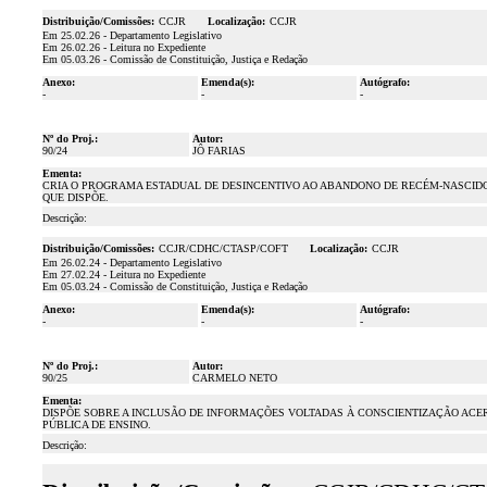
Distribuição/Comissões:
CCJR
Localização:
CCJR
Em 25.02.26 - Departamento Legislativo
Em 26.02.26 - Leitura no Expediente
Em 05.03.26 - Comissão de Constituição, Justiça e Redação
Anexo:
Emenda(s):
Autógrafo:
-
-
-
Nº do Proj.:
Autor:
90/24
JÔ FARIAS
Ementa:
CRIA O PROGRAMA ESTADUAL DE DESINCENTIVO AO ABANDONO DE RECÉM-NASCIDO
QUE DISPÕE.
Descrição:
Distribuição/Comissões:
CCJR/CDHC/CTASP/COFT
Localização:
CCJR
Em 26.02.24 - Departamento Legislativo
Em 27.02.24 - Leitura no Expediente
Em 05.03.24 - Comissão de Constituição, Justiça e Redação
Anexo:
Emenda(s):
Autógrafo:
-
-
-
Nº do Proj.:
Autor:
90/25
CARMELO NETO
Ementa:
DISPÕE SOBRE A INCLUSÃO DE INFORMAÇÕES VOLTADAS À CONSCIENTIZAÇÃO ACE
PÚBLICA DE ENSINO.
Descrição: