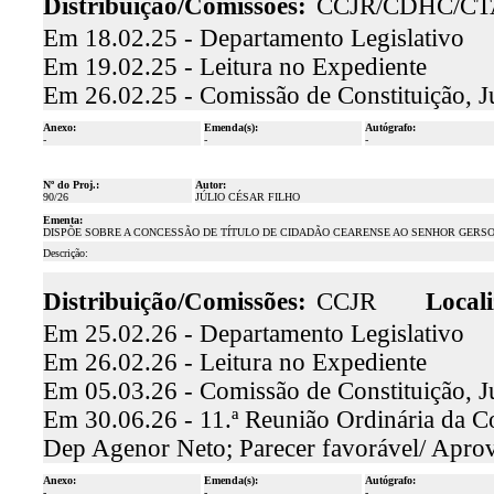
Distribuição/Comissões:
CCJR/CDHC/CT
Em 18.02.25 - Departamento Legislativo
Em 19.02.25 - Leitura no Expediente
Em 26.02.25 - Comissão de Constituição, J
Anexo:
Emenda(s):
Autógrafo:
-
-
-
Nº do Proj.:
Autor:
90/26
JÚLIO CÉSAR FILHO
Ementa:
DISPÕE SOBRE A CONCESSÃO DE TÍTULO DE CIDADÃO CEARENSE AO SENHOR GERSON
Descrição:
Distribuição/Comissões:
CCJR
Locali
Em 25.02.26 - Departamento Legislativo
Em 26.02.26 - Leitura no Expediente
Em 05.03.26 - Comissão de Constituição, J
Em 30.06.26 - 11.ª Reunião Ordinária da Co
Dep Agenor Neto; Parecer favorável/ Apro
Anexo:
Emenda(s):
Autógrafo:
-
-
-