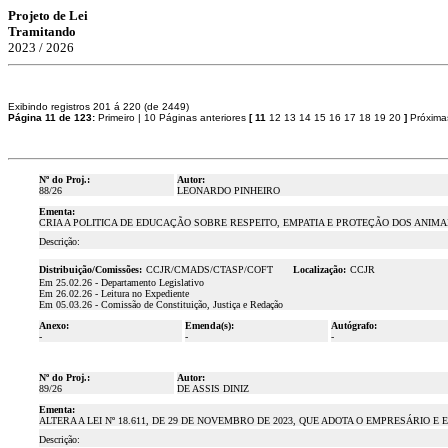
Projeto de Lei
Tramitando
2023 / 2026
Exibindo registros 201 á 220 (de 2449)
Página 11 de 123:
Primeiro
|
10 Páginas anteriores
[
11
12
13
14
15
16
17
18
19
20
]
Próxima
Nº do Proj.:
Autor:
88/26
LEONARDO PINHEIRO
Ementa:
CRIA A POLITICA DE EDUCAÇÃO SOBRE RESPEITO, EMPATIA E PROTEÇÃO DOS ANIMA
Descrição:
Distribuição/Comissões:
CCJR/CMADS/CTASP/COFT
Localização:
CCJR
Em 25.02.26 - Departamento Legislativo
Em 26.02.26 - Leitura no Expediente
Em 05.03.26 - Comissão de Constituição, Justiça e Redação
Anexo:
Emenda(s):
Autógrafo:
-
-
-
Nº do Proj.:
Autor:
89/26
DE ASSIS DINIZ
Ementa:
ALTERA A LEI Nº 18.611, DE 29 DE NOVEMBRO DE 2023, QUE ADOTA O EMPRESÁRI
Descrição: