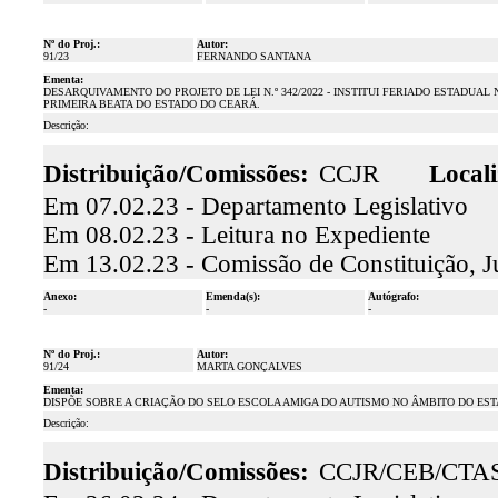
Nº do Proj.:
Autor:
91/23
FERNANDO SANTANA
Ementa:
DESARQUIVAMENTO DO PROJETO DE LEI N.º 342/2022 - INSTITUI FERIADO ESTADUAL 
PRIMEIRA BEATA DO ESTADO DO CEARÁ.
Descrição:
Distribuição/Comissões:
CCJR
Locali
Em 07.02.23 - Departamento Legislativo
Em 08.02.23 - Leitura no Expediente
Em 13.02.23 - Comissão de Constituição, J
Anexo:
Emenda(s):
Autógrafo:
-
-
-
Nº do Proj.:
Autor:
91/24
MARTA GONÇALVES
Ementa:
DISPÕE SOBRE A CRIAÇÃO DO SELO ESCOLA AMIGA DO AUTISMO NO ÂMBITO DO ES
Descrição:
Distribuição/Comissões:
CCJR/CEB/CTA