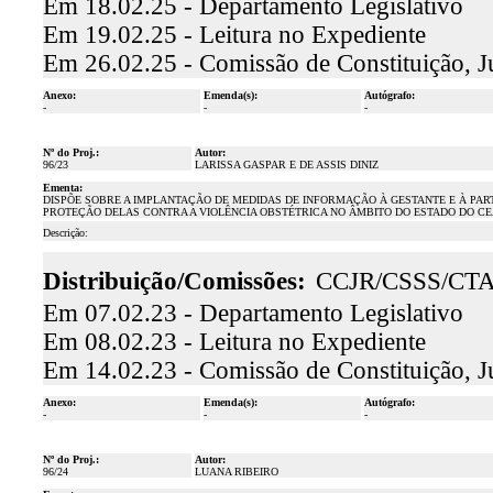
Em 18.02.25 - Departamento Legislativo
Em 19.02.25 - Leitura no Expediente
Em 26.02.25 - Comissão de Constituição, J
Anexo:
Emenda(s):
Autógrafo:
-
-
-
Nº do Proj.:
Autor:
96/23
LARISSA GASPAR E DE ASSIS DINIZ
Ementa:
DISPÕE SOBRE A IMPLANTAÇÃO DE MEDIDAS DE INFORMAÇÃO À GESTANTE E À PART
PROTEÇÃO DELAS CONTRA A VIOLÊNCIA OBSTÉTRICA NO ÂMBITO DO ESTADO DO CE
Descrição:
Distribuição/Comissões:
CCJR/CSSS/CT
Em 07.02.23 - Departamento Legislativo
Em 08.02.23 - Leitura no Expediente
Em 14.02.23 - Comissão de Constituição, J
Anexo:
Emenda(s):
Autógrafo:
-
-
-
Nº do Proj.:
Autor:
96/24
LUANA RIBEIRO