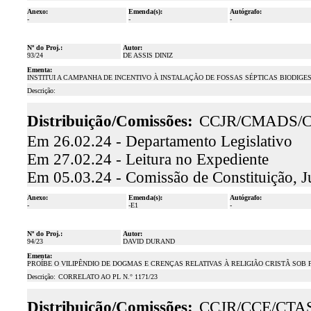
Anexo:
Emenda(s):
Autógrafo:
-
-
-
Nº do Proj.:
Autor:
93/24
DE ASSIS DINIZ
Ementa:
INSTITUI A CAMPANHA DE INCENTIVO À INSTALAÇÃO DE FOSSAS SÉPTICAS BIODIG
Descrição:
Distribuição/Comissões:
CCJR/CMADS/
Em 26.02.24 - Departamento Legislativo
Em 27.02.24 - Leitura no Expediente
Em 05.03.24 - Comissão de Constituição, J
Anexo:
Emenda(s):
Autógrafo:
-
-E1
-
Nº do Proj.:
Autor:
94/23
DAVID DURAND
Ementa:
PROÍBE O VILIPÊNDIO DE DOGMAS E CRENÇAS RELATIVAS À RELIGIÃO CRISTÃ SOB
Descrição:
CORRELATO AO
PL N.° 1171/23
Distribuição/Comissões:
CCJR/CCE/CTA