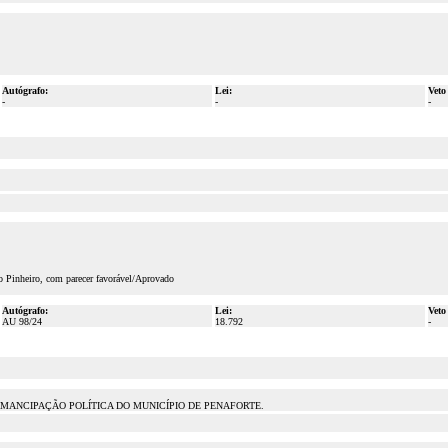
Autógrafo:
Lei:
Veto
-
-
-
o Pinheiro, com parecer favorável/Aprovado
Autógrafo:
Lei:
Veto
AU 98/24
18.792
-
EMANCIPAÇÃO POLÍTICA DO MUNICÍPIO DE PENAFORTE.