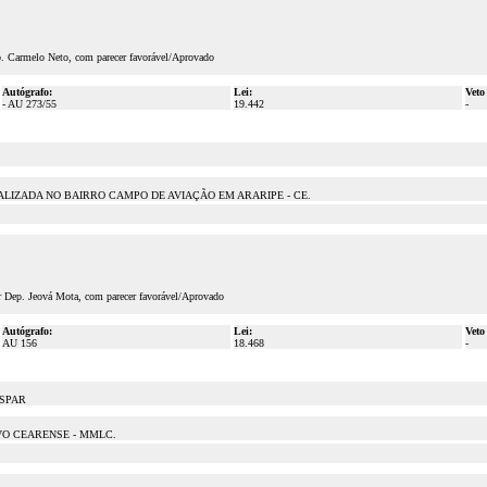
p. Carmelo Neto, com parecer favorável/Aprovado
Autógrafo:
Lei:
Veto
- AU 273/55
19.442
-
ALIZADA NO BAIRRO CAMPO DE AVIAÇÃO EM ARARIPE - CE.
or Dep. Jeová Mota, com parecer favorável/Aprovado
Autógrafo:
Lei:
Veto
AU 156
18.468
-
ASPAR
VO CEARENSE - MMLC.