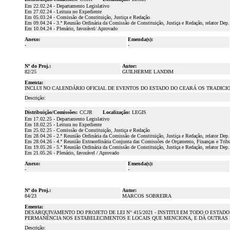
Em 22.02.24 - Departamento Legislativo
Em 27.02.24 - Leitura no Expediente
Em 05.03.24 - Comissão de Constituição, Justiça e Redação
Em 09.04.24 - 3.ª Reunião Ordinária da Comissão de Constituição, Justiça e Redação, relator Dep.
Em 10.04.24 - Plenário, favorável/ Aprovado
Anexo:
Emenda(s):
-
-
Nº do Proj.:
Autor:
82/25
GUILHERME LANDIM
Ementa:
INCLUI NO CALENDÁRIO OFICIAL DE EVENTOS DO ESTADO DO CEARÁ OS TRADICI
Descrição:
Distribuição/Comissões:
CCJR
Localização:
LEGIS
Em 17.02.25 - Departamento Legislativo
Em 18.02.25 - Leitura no Expediente
Em 25.02.25 - Comissão de Constituição, Justiça e Redação
Em 28.04.26 - 2.ª Reunião Ordinária da Comissão de Constituição, Justiça e Redação, relator De
Em 28.04.26 - 4.ª Reunião Extraordinária Conjunta das Comissões de Orçamento, Finanças e Tributa
Em 19.05.26 - 5.ª Reunião Ordinária da Comissão de Constituição, Justiça e Redação, relator Dep
Em 21.05.26 - Plenário, favorável / Aprovado
Anexo:
Emenda(s):
-
-
Nº do Proj.:
Autor:
84/23
MARCOS SOBREIRA
Ementa:
DESARQUIVAMENTO DO PROJETO DE LEI N° 415/2021 - INSTITUI EM TODO O EST
PERMANÊNCIA NOS ESTABELECIMENTOS E LOCAIS QUE MENCIONA, E DÁ OUTRAS 
Descrição: