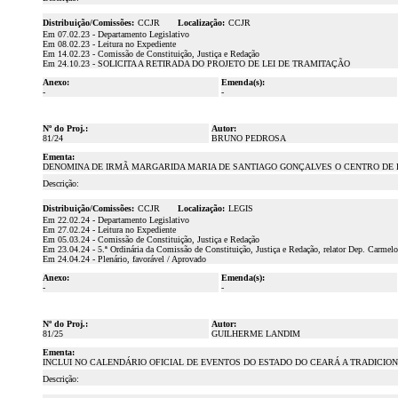
Distribuição/Comissões:
CCJR
Localização:
CCJR
Em 07.02.23 - Departamento Legislativo
Em 08.02.23 - Leitura no Expediente
Em 14.02.23 - Comissão de Constituição, Justiça e Redação
Em 24.10.23 - SOLICITA A RETIRADA DO PROJETO DE LEI DE TRAMITAÇÃO
Anexo:
Emenda(s):
-
-
Nº do Proj.:
Autor:
81/24
BRUNO PEDROSA
Ementa:
DENOMINA DE IRMÃ MARGARIDA MARIA DE SANTIAGO GONÇALVES O CENTRO DE E
Descrição:
Distribuição/Comissões:
CCJR
Localização:
LEGIS
Em 22.02.24 - Departamento Legislativo
Em 27.02.24 - Leitura no Expediente
Em 05.03.24 - Comissão de Constituição, Justiça e Redação
Em 23.04.24 - 5.ª Ordinária da Comissão de Constituição, Justiça e Redação, relator Dep. Carmel
Em 24.04.24 - Plenário, favorável / Aprovado
Anexo:
Emenda(s):
-
-
Nº do Proj.:
Autor:
81/25
GUILHERME LANDIM
Ementa:
INCLUI NO CALENDÁRIO OFICIAL DE EVENTOS DO ESTADO DO CEARÁ A TRADICION
Descrição: