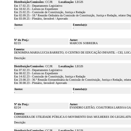
Distribuição/Comissões:
CCJR
Localização:
LEGIS
Em 17.02.25 - Departamento Legislativo
Em 18.02.25 - Leitura no Expediente
Em 25.02.25 - Comissão de Constituição, Justiça e Redação
Em 02.09.25 - 18.ª Reunião Ordinária da Comissão de Constituição, Justiça e Redação, relator De
Em 03.09.25 - Plenário, favorável / Aprovado
Anexo:
Emenda(s):
-
-
Nº do Proj.:
Autor:
82/23
MARCOS SOBREIRA
Ementa:
DENOMINA MARIA LUCIA BARRETO, O CENTRO DE EDUCAÇÃO INFANTIL - CEI, LOC
Descrição:
Distribuição/Comissões:
CCJR
Localização:
LEGIS
Em 07.02.23 - Departamento Legislativo
Em 08.02.23 - Leitura no Expediente
Em 14.02.23 - Comissão de Constituição, Justiça e Redação
Em 23.08.23 - 36.ª Reunião Extraordinária da Comissão de Constituição, Justiça e Redação, relat
Em 30.08.23 - Plenário, favorável/ Aprovado
Anexo:
Emenda(s):
-
-
Nº do Proj.:
Autor:
82/24
EVANDRO LEITÃO, COAUTORIA LARISSA G
Ementa:
CONSIDERA DE UTILIDADE PÚBLICA O MOVIMENTO DAS MULHERES DO LEGISLATI
Descrição:
Distribuição/Comissões:
CCJR
Localização:
LEGIS