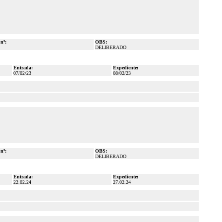
 nº:
OBS:
DELIBERADO
Entrada:
Expediente:
07/02/23
08/02/23
 nº:
OBS:
DELIBERADO
Entrada:
Expediente:
22.02.24
27.02.24