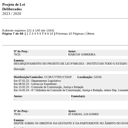
Projeto de Lei
Deliberados
2023 / 2026
Exibindo registros 121 á 140 (de 1343)
Página 7 de 68:
[
1
2
3
4
5
6
7
8
9
10
]
Próximas 10 Páginas
|
Última
Nº do Proj.:
Autor:
79/23
MARCOS SOBREIRA
Ementa:
DESARQUIVAMENTO DO PROJETO DE LEI N°680/2021 - INSTITUI EM TODO O ESTA
Descrição:
Distribuição/Comissões:
CCJR/CVTDU/CTASP
Localização:
LEGIS
Em 07.02.23 - Departamento Legislativo
Em 08.02.23 - Leitura no Expediente
Em 13.02.23 - Comissão de Constituição, Justiça e Redação
Em 14.05.24 - 8.ª Ordinária da Comissão de Constituição, Justiça e Redação, relator Dep. Leonard
Anexo:
Emenda(s):
-
-
Nº do Proj.:
Autor:
79/24
JÔ FARIAS, LIA GOMES
Ementa:
DISPÕE SOBRE OS DIREITOS DA GESTANTE E DA PARTURIENTE NO ÂMBITO DO EST