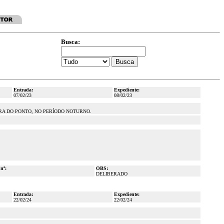
Busca:
Entrada:
Expediente:
07/02/23
08/02/23
ORA DO PONTO, NO PERÍODO NOTURNO.
 nº:
OBS:
DELIBERADO
Entrada:
Expediente:
22/02/24
22/02/24