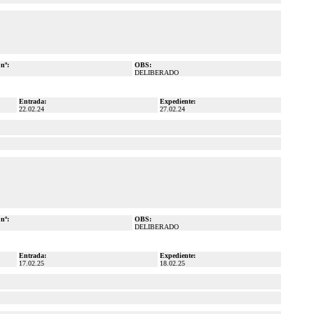
 nº:
OBS:
DELIBERADO
Entrada:
Expediente:
22.02.24
27.02.24
 nº:
OBS:
DELIBERADO
Entrada:
Expediente:
17.02.25
18.02.25