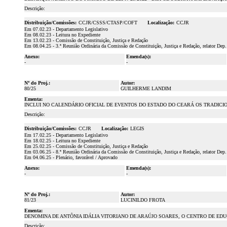
Descrição:
Distribuição/Comissões:
CCJR/CSSS/CTASP/COFT
Localização:
CCJR
Em 07.02.23 - Departamento Legislativo
Em 08.02.23 - Leitura no Expediente
Em 13.02.23 - Comissão de Constituição, Justiça e Redação
Em 08.04.25 - 3.ª Reunião Ordinária da Comissão de Constituição, Justiça e Redação, relator Dep
Anexo:
Emenda(s):
-
-
Nº do Proj.:
Autor:
80/25
GUILHERME LANDIM
Ementa:
INCLUI NO CALENDÁRIO OFICIAL DE EVENTOS DO ESTADO DO CEARÁ OS TRADICI
Descrição:
Distribuição/Comissões:
CCJR
Localização:
LEGIS
Em 17.02.25 - Departamento Legislativo
Em 18.02.25 - Leitura no Expediente
Em 25.02.25 - Comissão de Constituição, Justiça e Redação
Em 03.06.25 - 8.ª Reunião Ordinária da Comissão de Constituição, Justiça e Redação, relator Dep
Em 04.06.25 - Plenário, favorável / Aprovado
Anexo:
Emenda(s):
-
-
Nº do Proj.:
Autor:
81/23
LUCINILDO FROTA
Ementa:
DENOMINA DE ANTÔNIA IDÁLIA VITORIANO DE ARAÚJO SOARES, O CENTRO DE ED
Descrição: