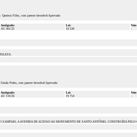
p. Queiroz Filho, com parecer favorável/Aprovado
Autógrafo:
Lei:
Veto
AU 361/25
19.536
-
TALEZA.
. Simão Pedro, com parecer favorável/Aprovado
Autógrafo:
Lei:
Veto
AU 110/26
19.754
-
ETO SAMPAIO, A AVENIDA DE ACESSO AO MONUMENTO DE SANTO ANTÔNIO, CONSTRUÍDA PELO