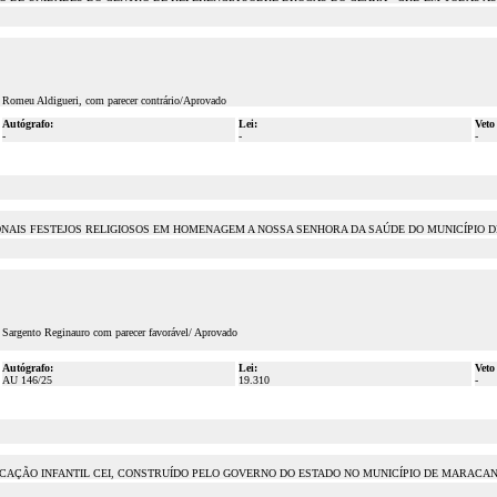
. Romeu Aldigueri, com parecer contrário/Aprovado
Autógrafo:
Lei:
Veto
-
-
-
ONAIS FESTEJOS RELIGIOSOS EM HOMENAGEM A NOSSA SENHORA DA SAÚDE DO MUNICÍPIO D
. Sargento Reginauro com parecer favorável/ Aprovado
Autógrafo:
Lei:
Veto
AU 146/25
19.310
-
UCAÇÃO INFANTIL CEI, CONSTRUÍDO PELO GOVERNO DO ESTADO NO MUNICÍPIO DE MARACA