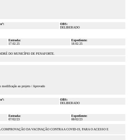
 nº:
OBS:
DELIBERADO
Entrada:
Expediente:
17.02.25
18.02.25
NDRÉ DO MUNICÍPIO DE PENAFORTE.
m modificação ao projeto / Aprovado
 nº:
OBS:
DELIBERADO
Entrada:
Expediente:
07/02/23
08/02/23
DA COMPROVAÇÃO DA VACINAÇÃO CONTRA A COVID-19, PARA O ACESSO E