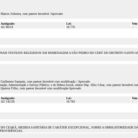
 Marcos Sobreira, com parecer favorável /Aprovado
Autógrafo:
Lei:
Veto
AU 80/24
18.770
-
ONAIS FESTEJOS RELIGIOSOS EM HOMENAGEM A SÃO PEDRO DO CERÚ DO DISTRITO SANTO A
p. Guilherme Sampaio, com parecer favorável com modificação / Aprovado
ção; Administração e Serviço Público; e de Defesa Social, relator Dep. Júlio César, com parecer favorável co
. Queiroz Filho, com parecer favorável com modificação/Aprovado
Autógrafo:
Lei:
Veto
AU 142/26
19.783
-
ADO DO CEARÁ, MEDIDA SANITÁRIA DE CARÁTER EXCEPCIONAL, SOBRE A OBRIGATORIEDADE 
PROVIDÊNCIAS.