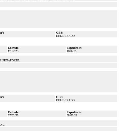
 nº:
OBS:
DELIBERADO
Entrada:
Expediente:
17.02.25
18.02.25
E PENAFORTE.
 nº:
OBS:
DELIBERADO
Entrada:
Expediente:
07/02/23
08/02/23
NAÚ.