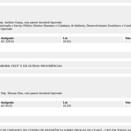
Dep. Antônio Granja, com parecer favorável/Aprovado
inistração e Serviço Público Direitos Humanos e Cidadania; de Indústria, Desenvolvimento Econômico e Comé
l/Aprovado
Autógrafo:
Lei:
Veto
AU 229/24
18.915
-
MBORIL FEST" E DÁ OUTRAS PROVIDÊNCIAS.
r Dep. Missias Dias, com parecer favorável/Aprovado
Autógrafo:
Lei:
Veto
AU 65/25
19.235
-
ÇÃO DE UNIDADES DO CENTRO DE REFERÊNCIA SOBRE DROGAS DO CEARÁ - CRD EM TODAS A