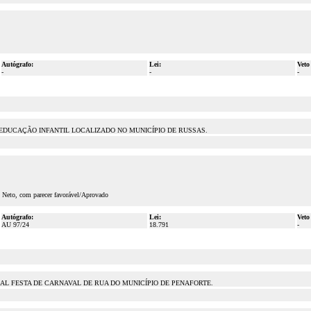
Autógrafo:
Lei:
Veto
-
-
-
DUCAÇÃO INFANTIL LOCALIZADO NO MUNICÍPIO DE RUSSAS.
o Neto, com parecer favorável/Aprovado
Autógrafo:
Lei:
Veto
AU 97/24
18.791
-
AL FESTA DE CARNAVAL DE RUA DO MUNICÍPIO DE PENAFORTE.