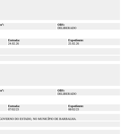
 nº:
OBS:
DELIBERADO
Entrada:
Expediente:
24.02.26
25.02.26
 nº:
OBS:
DELIBERADO
Entrada:
Expediente:
07/02/23
08/02/23
 GOVERNO DO ESTADO, NO MUNICÍPIO DE BARBALHA.