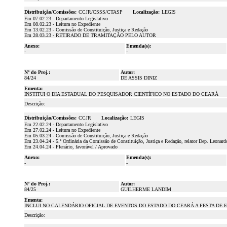
Distribuição/Comissões:
CCJR/CSSS/CTASP
Localização:
LEGIS
Em 07.02.23 - Departamento Legislativo
Em 08.02.23 - Leitura no Expediente
Em 13.02.23 - Comissão de Constituição, Justiça e Redação
Em 28.03.23 - RETIRADO DE TRAMITAÇÃO PELO AUTOR
Anexo:
Emenda(s):
-
-
Nº do Proj.:
Autor:
84/24
DE ASSIS DINIZ
Ementa:
INSTITUI O DIA ESTADUAL DO PESQUISADOR CIENTÍFICO NO ESTADO DO CEARÁ
Descrição:
Distribuição/Comissões:
CCJR
Localização:
LEGIS
Em 22.02.24 - Departamento Legislativo
Em 27.02.24 - Leitura no Expediente
Em 05.03.24 - Comissão de Constituição, Justiça e Redação
Em 23.04.24 - 5.ª Ordinária da Comissão de Constituição, Justiça e Redação, relator Dep. Leonard
Em 24.04.24 - Plenário, favorável / Aprovado
Anexo:
Emenda(s):
-
-
Nº do Proj.:
Autor:
84/25
GUILHERME LANDIM
Ementa:
INCLUI NO CALENDÁRIO OFICIAL DE EVENTOS DO ESTADO DO CEARÁ A FESTA DE 
Descrição: