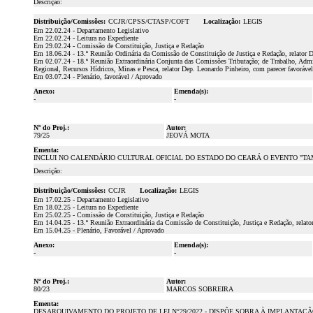
Descrição:
Distribuição/Comissões:
CCJR/CPSS/CTASP/COFT
Localização:
LEGIS
Em 22.02.24 - Departamento Legislativo
Em 22.02.24 - Leitura no Expediente
Em 29.02.24 - Comissão de Constituição, Justiça e Redação
Em 18.06.24 - 13.ª Reunião Ordinária da Comissão de Constituição de Justiça e Redação, relator 
Em 02.07.24 - 18.ª Reunião Extraordinária Conjunta das Comissões Tributação; de Trabalho, Adm
Regional, Recursos Hídricos, Minas e Pesca, relator Dep. Leonardo Pinheiro, com parecer favoráve
Em 03.07.24 - Plenário, favorável / Aprovado
Anexo:
Emenda(s):
-
-
Nº do Proj.:
Autor:
79/25
JEOVÁ MOTA
Ementa:
INCLUI NO CALENDÁRIO CULTURAL OFICIAL DO ESTADO DO CEARÁ O EVENTO "TA
Descrição:
Distribuição/Comissões:
CCJR
Localização:
LEGIS
Em 17.02.25 - Departamento Legislativo
Em 18.02.25 - Leitura no Expediente
Em 25.02.25 - Comissão de Constituição, Justiça e Redação
Em 14.04.25 - 13.ª Reunião Extraordinária da Comissão de Constituição, Justiça e Redação, relato
Em 15.04.25 - Plenário, Favorável / Aprovado
Anexo:
Emenda(s):
-
-
Nº do Proj.:
Autor:
80/23
MARCOS SOBREIRA
Ementa:
DESARQUIVAMENTO DO PROJETO DE LEI N°29/2022 - DISPÕE SOBRA À IMPLANTA