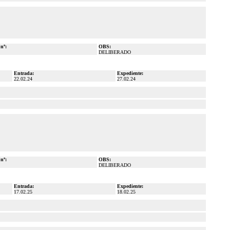
 nº:
OBS:
DELIBERADO
Entrada:
Expediente:
22.02.24
27.02.24
 nº:
OBS:
DELIBERADO
Entrada:
Expediente:
17.02.25
18.02.25