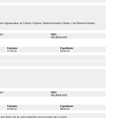
rcio Agropecuária; de Cultura e Esporte; Desenvolvimento Urbano; e de Desenvolvimento
 nº:
OBS:
DELIBERADO
Entrada:
Expediente:
17.02.25
18.02.25
 nº:
OBS:
DELIBERADO
Entrada:
Expediente:
07/02/23
08/02/23
S REGIÕES DE PLANEJAMENTO DO ESTADO DO CEARÁ.