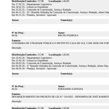
Distribuição/Comissões:
CCJR
Localização:
LEGIS
Em 17.02.25 - Departamento Legislativo
Em 18.02.25 - Leitura no Expediente
Em 25.02.25 - Comissão de Constituição, Justiça e Redação
Em 04.11.25 - 25.ª Reunião Ordinária da Comissão de Constituição, Justiça e Redação, relator De
Em 05.11.25 - Plenário, favorável / Aprovado
Anexo:
Emenda(s):
-
-
Nº do Proj.:
Autor:
84/26
BRUNO PEDROSA
Ementa:
CONSIDERA DE UTILIDADE PÚBLICA O INSTITUTO CASA DE GUI, COM SEDE EM FOR
Descrição:
Distribuição/Comissões:
CCJR
Localização:
LEGIS
Em 24.02.26 - Departamento Legislativo
Em 25.02.26 - Leitura no Expediente
Em 04.03.26 - Comissão de Constituição, Justiça e Redação
Em 05.05.26 - 3.ª Reunião Ordinária da Comissão de Constituição, Justiça e Redação, relator Dep
Em 06.05.26 - Plenário, favorável / Aprovado
Anexo:
Emenda(s):
-
-
Nº do Proj.:
Autor:
85/23
FERNANDO SANTANA
Ementa:
DESARQUIVAMENTO DO PROJETO DE LEI N.º 119/2022 - DENOMINA DE JOSÉ BARR
Descrição:
Distribuição/Comissões:
CCJR
Localização:
LEGIS