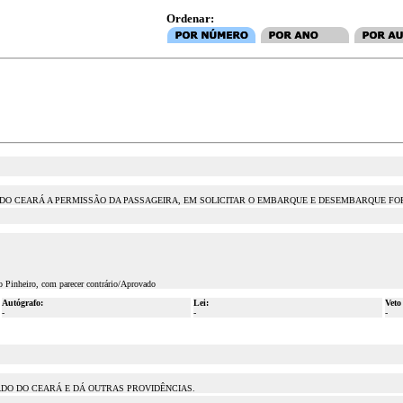
Ordenar:
DO DO CEARÁ A PERMISSÃO DA PASSAGEIRA, EM SOLICITAR O EMBARQUE E DESEMBARQUE F
o Pinheiro, com parecer contrário/Aprovado
Autógrafo:
Lei:
Veto
-
-
-
ADO DO CEARÁ E DÁ OUTRAS PROVIDÊNCIAS.