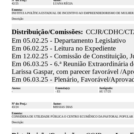
Nº do Proj.:
Autor:
42/25
LUANA RÉGIA
Ementa:
INSTITUI A POLÍTICA ESTADUAL DE INCENTIVO AO EMPREENDEDORISMO DE MULHER
Descrição:
Distribuição/Comissões:
CCJR/CDHC/CT
Em 05.02.25 - Departamento Legislativo
Em 06.02.25 - Leitura no Expediente
Em 12.02.25 - Comissão de Constituição, J
Em 06.03.25 - 6.ª Reunião Extraordinária d
Larissa Gaspar, com parecer favorável /Ap
Em 06.03.25 - Plenário, Favorável/Aprova
Anexo:
Emenda(s):
Autógrafo:
-
- E1
AU 17/25
Nº do Proj.:
Autor:
43/24
MISSIAS DIAS
Ementa:
CONSIDERA DE UTILIDADE PÚBLICA O CENTRO ECUMÊNICO DA PASTORAL POPULAR D
Descrição: