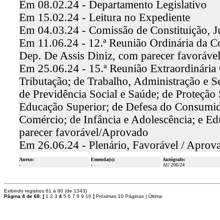
Em 08.02.24 - Departamento Legislativo
Em 15.02.24 - Leitura no Expediente
Em 04.03.24 - Comissão de Constituição, J
Em 11.06.24 - 12.ª Reunião Ordinária da Co
Dep. De Assis Diniz, com parecer favoráv
Em 25.06.24 - 15.ª Reunião Extraordinária
Tributação; de Trabalho, Administração e S
de Previdência Social e Saúde; de Proteção
Educação Superior; de Defesa do Consumid
Comércio; de Infância e Adolescência; e E
parecer favorável/Aprovado
Em 26.06.24 - Plenário, Favorável / Aprov
Anexo:
Emenda(s):
Autógrafo:
-
-
AU 206/24
Exibindo registros 61 á 80 (de 1343)
Página 4 de 68:
[
1
2
3
4
5
6
7
8
9
10
]
Próximas 10 Páginas
|
Última