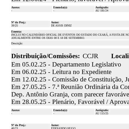
Anexo:
Emenda(s):
Autógrafo:
-
-
AU 181/24
Nº do Proj.:
Autor:
39/25
DE ASSIS DINIZ
Ementa:
INCLUI NO CALENDÁRIO OFICIAL DE EVENTOS DO ESTADO DO CEARÁ, A FESTA DE 
ANUALMENTE ENTRE OS DIAS 08 E 18 DE SETEMBRO.
Descrição:
Distribuição/Comissões:
CCJR
Locali
Em 05.02.25 - Departamento Legislativo
Em 06.02.25 - Leitura no Expediente
Em 12.02.25 - Comissão de Constituição, J
Em 27.05.25 - 7.ª Reunião Ordinária da Com
Dep. Antônio Granja, com parecer favoráv
Em 28.05.25 - Plenário, Favorável / Aprov
Anexo:
Emenda(s):
Autógrafo:
-
-
AU 115/25
Nº do Proj.:
Autor:
40/23
FERNANDO HUGO