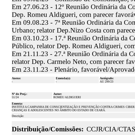
Em 27.06.23 - 12º Reunião Ordinária da Com
Dep. Romeu Aldigueri, com parecer favor
Em 09.08.23 - 7ª Reunião Ordinária da Co
Urbano; relator Dep.Nizo Costa com parece
Em 03.10.23 - 17.ª Reunião Ordinária da C
Público, relator Dep. Romeu Aldigueri, co
Em 21.11.23 - 27.ª Reunião Ordinária da C
relator Dep. Carmelo Neto, com parecer fa
Em 23.11.23 - Plenário, favorável/Aprovad
Anexo:
Emenda(s):
Autógrafo:
-
-
AU 299/23
Nº do Proj.:
Autor:
51/24
ROMEU ALDIGUERI
Ementa:
INSTITUI A CAMPANHA DE CONSCIENTIZAÇÃO E PREVENÇÃO CONTRA CRIMES CIBERN
CRIANÇAS E ADOLESCENTES NO ÂMBITO DO ESTADO DE CEARÁ.
Descrição:
Distribuição/Comissões:
CCJR/CIA/CTA