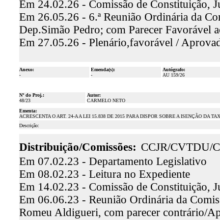
Em 24.02.26 - Comissão de Constituição, J
Em 26.05.26 - 6.ª Reunião Ordinária da Com
Dep.Simão Pedro; com Parecer Favorável a
Em 27.05.26 - Plenário,favorável / Aprova
Anexo:
Emenda(s):
Autógrafo:
-
-
AU 159/26
Nº do Proj.:
Autor:
48/23
CARMELO NETO
Ementa:
ACRESCENTA O ART. 24-A A LEI 15.838 DE 2015 PARA DISPOR SOBRE A ISENÇÃO DA
Descrição:
Distribuição/Comissões:
CCJR/CVTDU/C
Em 07.02.23 - Departamento Legislativo
Em 08.02.23 - Leitura no Expediente
Em 14.02.23 - Comissão de Constituição, J
Em 06.06.23 - Reunião Ordinária da Comissã
Romeu Aldigueri, com parecer contrário/A