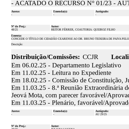
- ACATADO O RECURSO N° 01/23 - A
Anexo:
Emenda(s):
Autógrafo:
-
-
-
Nº do Proj.:
Autor:
48/25
HEITOR FÉRRER, COAUTORIA: QUEIROZ FILHO
Ementa:
CONCEDE O TÍTULO DE CIDADÃO CEARENSE AO DR. BRUNO TEIXEIRA DE PAIVA PEL
Descrição:
Distribuição/Comissões:
CCJR
Locali
Em 06.02.25 - Departamento Legislativo
Em 11.02.25 - Leitura no Expediente
Em 18.02.25 - Comissão de Constituição, J
Em 11.03.25 - 8.ª Reunião Extraordinária d
Jeová Mota, com parecer favorável/Aprova
Em 11.03.25 - Plenário, favorável/Aprovad
Anexo:
Emenda(s):
Autógrafo:
-
-
AU 29/25
Nº do Proj.:
Autor: