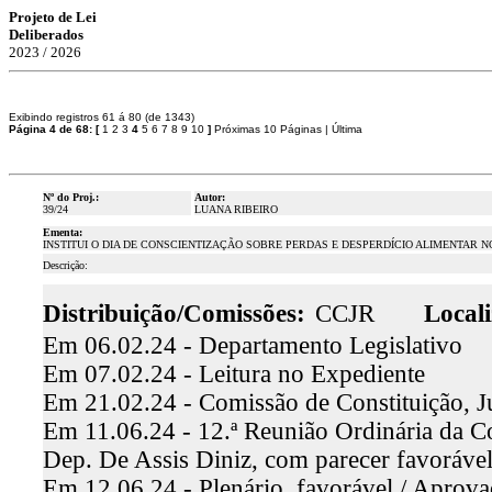
Projeto de Lei
Deliberados
2023 / 2026
Exibindo registros 61 á 80 (de 1343)
Página 4 de 68:
[
1
2
3
4
5
6
7
8
9
10
]
Próximas 10 Páginas
|
Última
Nº do Proj.:
Autor:
39/24
LUANA RIBEIRO
Ementa:
INSTITUI O DIA DE CONSCIENTIZAÇÃO SOBRE PERDAS E DESPERDÍCIO ALIMENTAR N
Descrição:
Distribuição/Comissões:
CCJR
Locali
Em 06.02.24 - Departamento Legislativo
Em 07.02.24 - Leitura no Expediente
Em 21.02.24 - Comissão de Constituição, J
Em 11.06.24 - 12.ª Reunião Ordinária da Co
Dep. De Assis Diniz, com parecer favoráv
Em 12.06.24 - Plenário, favorável / Aprov