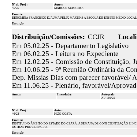
Nº do Proj.:
Autor:
45/25
MARCOS SOBREIRA
Ementa:
DENOMINA FRANCISCO DJAUMA FÉLIX MARTINS A ESCOLA DE ENSINO MÉDIO LOCAL
Descrição:
Distribuição/Comissões:
CCJR
Locali
Em 05.02.25 - Departamento Legislativo
Em 06.02.25 - Leitura no Expediente
Em 12.02.25 - Comissão de Constituição, J
Em 10.06.25 - 9ª Reunião Ordinária da Comi
Dep. Missias Dias com parecer favorável/ 
Em 11.06.25 - Plenário, favorável/Aprovad
Anexo:
Emenda(s):
Autógrafo:
-
-
AU 160/25
Nº do Proj.:
Autor:
46/23
NIZO COSTA
Ementa:
INSTITUI NO ÂMBITO DO ESTADO DO CEARÁ, A SEMANA DE CONSCIENTIZAÇÃO E INCE
OUTRAS PROVIDÊNCIAS.
Descrição: