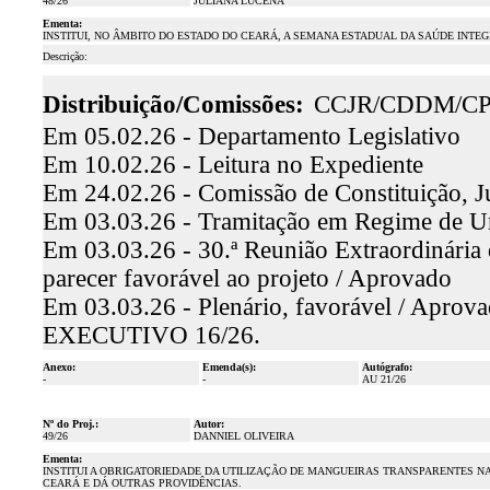
48/26
JULIANA LUCENA
Ementa:
INSTITUI, NO ÂMBITO DO ESTADO DO CEARÁ, A SEMANA ESTADUAL DA SAÚDE INTE
Descrição:
Distribuição/Comissões:
CCJR/CDDM/CP
Em 05.02.26 - Departamento Legislativo
Em 10.02.26 - Leitura no Expediente
Em 24.02.26 - Comissão de Constituição, J
Em 03.03.26 - Tramitação em Regime de U
Em 03.03.26 - 30.ª Reunião Extraordinária 
parecer favorável ao projeto / Aprovado
Em 03.03.26 - Plenário, favorável /
EXECUTIVO 16/26.
Anexo:
Emenda(s):
Autógrafo:
-
-
AU 21/26
Nº do Proj.:
Autor:
49/26
DANNIEL OLIVEIRA
Ementa:
INSTITUI A OBRIGATORIEDADE DA UTILIZAÇÃO DE MANGUEIRAS TRANSPARENTES 
CEARÁ E DÁ OUTRAS PROVIDÊNCIAS.