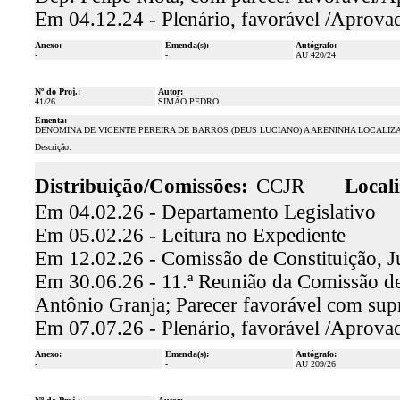
Em 04.12.24 - Plenário, favorável /Aprova
Anexo:
Emenda(s):
Autógrafo:
-
-
AU 420/24
Nº do Proj.:
Autor:
41/26
SIMÃO PEDRO
Ementa:
DENOMINA DE VICENTE PEREIRA DE BARROS (DEUS LUCIANO) A ARENINHA LOCALIZAD
Descrição:
Distribuição/Comissões:
CCJR
Locali
Em 04.02.26 - Departamento Legislativo
Em 05.02.26 - Leitura no Expediente
Em 12.02.26 - Comissão de Constituição, J
Em 30.06.26 - 11.ª Reunião da Comissão de 
Antônio Granja; Parecer favorável com supr
Em 07.07.26 - Plenário, favorável /Aprova
Anexo:
Emenda(s):
Autógrafo:
-
-
AU 209/26