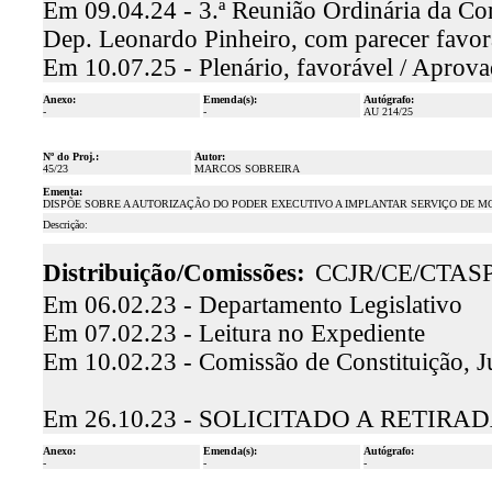
Em 09.04.24 - 3.ª Reunião Ordinária da Comi
Dep. Leonardo Pinheiro, com parecer favo
Em 10.07.25 - Plenário, favorável / Aprov
Anexo:
Emenda(s):
Autógrafo:
-
-
AU 214/25
Nº do Proj.:
Autor:
45/23
MARCOS SOBREIRA
Ementa:
DISPÕE SOBRE A AUTORIZAÇÃO DO PODER EXECUTIVO A IMPLANTAR SERVIÇO DE M
Descrição:
Distribuição/Comissões:
CCJR/CE/CTAS
Em 06.02.23 - Departamento Legislativo
Em 07.02.23 - Leitura no Expediente
Em 10.02.23 - Comissão de Constituição, J
Em 26.10.23 - SOLICITADO A RETIR
Anexo:
Emenda(s):
Autógrafo:
-
-
-