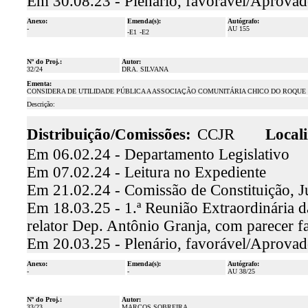
Em 30.08.23 - Plenário, favorável/Aprovad
Anexo:
Emenda(s):
Autógrafo:
-
AU 155
-E1
-E2
Nº do Proj.:
Autor:
32/24
DRA. SILVANA
Ementa:
CONSIDERA DE UTILIDADE PÚBLICA A ASSOCIAÇÃO COMUNITÁRIA CHICO DO ROQUE 
Descrição:
Distribuição/Comissões:
CCJR
Locali
Em 06.02.24 - Departamento Legislativo
Em 07.02.24 - Leitura no Expediente
Em 21.02.24 - Comissão de Constituição, J
Em 18.03.25 - 1.ª Reunião Extraordinária d
relator Dep. Antônio Granja, com parecer 
Em 20.03.25 - Plenário, favorável/Aprova
Anexo:
Emenda(s):
Autógrafo:
-
-
AU 38/25
Nº do Proj.:
Autor:
33/23
MARCOS SOBREIRA