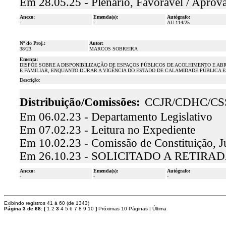
Em 28.05.25 - Plenário, Favorável / Aprov
Anexo:
Emenda(s):
Autógrafo:
-
-
AU 114/25
Nº do Proj.:
Autor:
38/23
MARCOS SOBREIRA
Ementa:
DISPÕE SOBRE A DISPONIBILIZAÇÃO DE ESPAÇOS PÚBLICOS DE ACOLHIMENTO E A
E FAMILIAR, ENQUANTO DURAR A VIGÊNCIA DO ESTADO DE CALAMIDADE PÚBLICA E
Descrição:
Distribuição/Comissões:
CCJR/CDHC/CS
Em 06.02.23 - Departamento Legislativo
Em 07.02.23 - Leitura no Expediente
Em 10.02.23 - Comissão de Constituição, J
Em 26.10.23 - SOLICITADO A RETIR
Anexo:
Emenda(s):
Autógrafo:
-
-
-
Exibindo registros 41 á 60 (de 1343)
Página 3 de 68:
[
1
2
3
4
5
6
7
8
9
10
]
Próximas 10 Páginas
|
Última