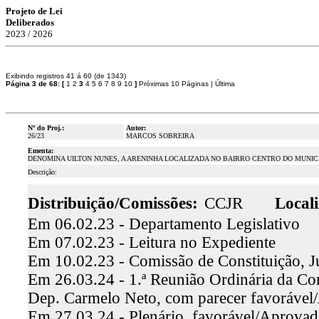
Projeto de Lei
Deliberados
2023 / 2026
Exibindo registros 41 á 60 (de 1343)
Página 3 de 68:
[
1
2
3
4
5
6
7
8
9
10
]
Próximas 10 Páginas
|
Última
Nº do Proj.:
Autor:
26/23
MARCOS SOBREIRA
Ementa:
DENOMINA UILTON NUNES, A ARENINHA LOCALIZADA NO BAIRRO CENTRO DO MUNICÍ
Descrição:
Distribuição/Comissões:
CCJR
Locali
Em 06.02.23 - Departamento Legislativo
Em 07.02.23 - Leitura no Expediente
Em 10.02.23 - Comissão de Constituição, J
Em 26.03.24 - 1.ª Reunião Ordinária da Comi
Dep. Carmelo Neto, com parecer favoráve
Em 27.03.24 - Plenário, favorável/Aprova