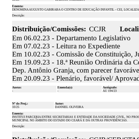
Ementa:
DENOMINA AUGUSTO GABIRABA O CENTRO DE EDUCAÇÃO INFANTIL - CEI, LOCALIZAD
Descrição:
Distribuição/Comissões:
CCJR
Locali
Em 06.02.23 - Departamento Legislativo
Em 07.02.23 - Leitura no Expediente
Em 10.02.23 - Comissão de Constituição, J
Em 19.09.23 - 18.ª Reunião Ordinária da Co
Dep. Antônio Granja, com parecer favoráv
Em 20.09.23 - Plenário, favorável/ Aprova
Anexo:
Emenda(s):
Autógrafo:
-
-
AU 194/23
Nº do Proj.:
Autor:
33/25
DANNIEL OLIVEIRA
Ementa:
INSTITUI PARCERIA ENTRE SECRETARIAS E ENTIDADE DA SOCIEDADE CIVIL, NO PR
MUNICIPAL NO ÂMBITO DO ESTADO DO CEARÁ E DÁ OUTRAS PROVIDÊNCIAS.
Descrição: