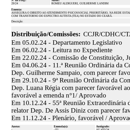
Nº do Proj.:
Autor:
29/24
ROMEU ALDIGUERI, GUILHERME LANDIM
Ementa:
ASSEGURA O DIREITO AO ATENDIMENTO PSICOSSOCIAL PRIORITÁRIO, NA REDE ESTA
COM TRANSTORNO DO ESPECTRO AUTISTA (TEA) NO ESTADO DO CEARÁ.
Descrição:
Distribuição/Comissões:
CCJR/CDHC/CT
Em 05.02.24 - Departamento Legislativo
Em 06.02.24 - Leitura no Expediente
Em 22.02.24 - Comissão de Constituição, J
Em 04.06.24 - 11.ª Reunião Ordinária da Co
Dep. Guilherme Sampaio, com parecer fav
Em 29.10.24 - 9ª Reunião Ordinária da Com
Dep. Luana Régia com parecer favorável ao 
favorável a emenda n°1/ Aprovado
Em 10.12.24 - 55ª Reunião Extraordinária 
relator Dep. De Assis Diniz com parecer f
Em 11.12.24 - Plenário, favorável / Aprov
Anexo:
Emenda(s):
Autógrafo:
-
- E1
AU 433/24