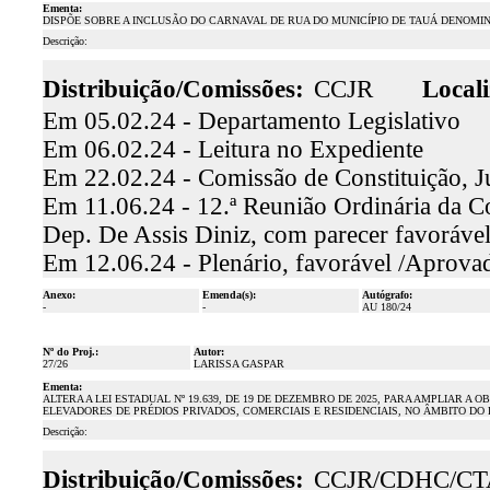
Ementa:
DISPÕE SOBRE A INCLUSÃO DO CARNAVAL DE RUA DO MUNICÍPIO DE TAUÁ DENOMI
Descrição:
Distribuição/Comissões:
CCJR
Locali
Em 05.02.24 - Departamento Legislativo
Em 06.02.24 - Leitura no Expediente
Em 22.02.24 - Comissão de Constituição, J
Em 11.06.24 - 12.ª Reunião Ordinária da Co
Dep. De Assis Diniz, com parecer favoráv
Em 12.06.24 - Plenário, favorável /Aprova
Anexo:
Emenda(s):
Autógrafo:
-
-
AU 180/24
Nº do Proj.:
Autor:
27/26
LARISSA GASPAR
Ementa:
ALTERA A LEI ESTADUAL Nº 19.639, DE 19 DE DEZEMBRO DE 2025, PARA AMPLIAR 
ELEVADORES DE PRÉDIOS PRIVADOS, COMERCIAIS E RESIDENCIAIS, NO ÂMBITO DO
Descrição:
Distribuição/Comissões:
CCJR/CDHC/CT