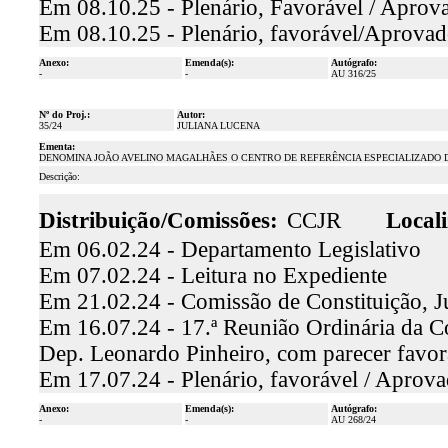
Em 08.10.25 - Plenário, Favorável / Aprov
Em 08.10.25 - Plenário, favorável/Aprovad
Anexo:
Emenda(s):
Autógrafo:
-
-
AU 316/25
Nº do Proj.:
Autor:
35/24
JULIANA LUCENA
Ementa:
DENOMINA JOÃO AVELINO MAGALHÃES O CENTRO DE REFERÊNCIA ESPECIALIZADO DE
Descrição:
Distribuição/Comissões:
CCJR
Locali
Em 06.02.24 - Departamento Legislativo
Em 07.02.24 - Leitura no Expediente
Em 21.02.24 - Comissão de Constituição, J
Em 16.07.24 - 17.ª Reunião Ordinária da Co
Dep. Leonardo Pinheiro, com parecer favo
Em 17.07.24 - Plenário, favorável / Aprov
Anexo:
Emenda(s):
Autógrafo:
-
-
AU 268/24