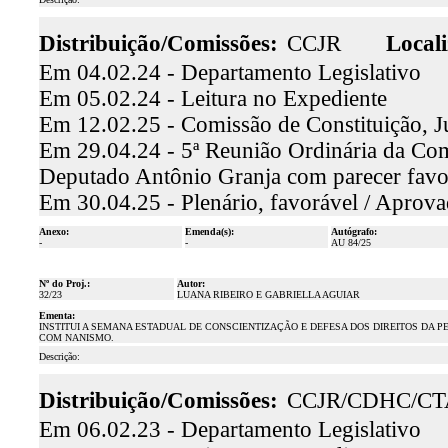
Distribuição/Comissões:
CCJR
Locali
Em 04.02.24 - Departamento Legislativo
Em 05.02.24 - Leitura no Expediente
Em 12.02.25 - Comissão de Constituição, J
Em 29.04.24 - 5ª Reunião Ordinária da Comi
Deputado Antônio Granja com parecer favo
Em 30.04.25 - Plenário, favorável / Aprov
Anexo:
Emenda(s):
Autógrafo:
-
-
AU 84/25
Nº do Proj.:
Autor:
32/23
LUANA RIBEIRO E GABRIELLA AGUIAR
Ementa:
INSTITUI A SEMANA ESTADUAL DE CONSCIENTIZAÇÃO E DEFESA DOS DIREITOS DA 
COM NANISMO.
Descrição:
Distribuição/Comissões:
CCJR/CDHC/CT
Em 06.02.23 - Departamento Legislativo