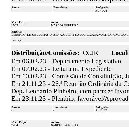
Anexo:
Emenda(s):
Autógrafo:
-
-
AU 40/24
Nº do Proj.:
Autor:
27/23
MARCOS SOBREIRA
Ementa:
DENOMINA DE JOSÉ JOSIAS DA SILVA A ARENINHA LOCALIZADA NO SÍTIO RONCADOR, 
Descrição:
Distribuição/Comissões:
CCJR
Locali
Em 06.02.23 - Departamento Legislativo
Em 07.02.23 - Leitura no Expediente
Em 10.02.23 - Comissão de Constituição, J
Em 21.11.23 - 26.ª Reunião Ordinária da Co
Dep. Leonardo Pinheiro, com parecer favo
Em 23.11.23 - Plenário, favorável/Aprovad
Anexo:
Emenda(s):
Autógrafo:
-
-
AU 297/23
Nº do Proj.:
Autor:
27/24
GABRIELLA AGUIAR