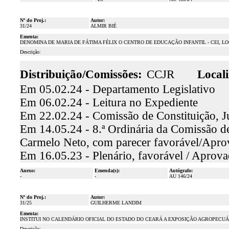
Nº do Proj.:
Autor:
31/24
ALMIR BIÉ
Ementa:
DENOMINA DE MARIA DE FÁTIMA FÉLIX O CENTRO DE EDUCAÇÃO INFANTIL - CEI, LO
Descrição:
Distribuição/Comissões:
CCJR
Locali
Em 05.02.24 - Departamento Legislativo
Em 06.02.24 - Leitura no Expediente
Em 22.02.24 - Comissão de Constituição, J
Em 14.05.24 - 8.ª Ordinária da Comissão de 
Carmelo Neto, com parecer favorável/Apr
Em 16.05.23 - Plenário, favorável / Aprov
Anexo:
Emenda(s):
Autógrafo:
-
-
AU 146/24
Nº do Proj.:
Autor:
31/25
GUILHERME LANDIM
Ementa:
INSTITUI NO CALENDÁRIO OFICIAL DO ESTADO DO CEARÁ A EXPOSIÇÃO AGROPECUÁR
Descrição: