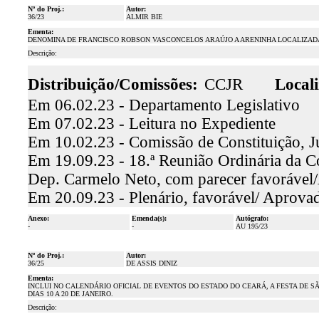
Nº do Proj.:
Autor:
36/23
ALMIR BIE
Ementa:
DENOMINA DE FRANCISCO ROBSON VASCONCELOS ARAÚJO A ARENINHA LOCALIZADA 
Descrição:
Distribuição/Comissões:
CCJR
Locali
Em 06.02.23 - Departamento Legislativo
Em 07.02.23 - Leitura no Expediente
Em 10.02.23 - Comissão de Constituição, J
Em 19.09.23 - 18.ª Reunião Ordinária da Co
Dep. Carmelo Neto, com parecer favoráve
Em 20.09.23 - Plenário, favorável/ Aprova
Anexo:
Emenda(s):
Autógrafo:
-
-
AU 195/23
Nº do Proj.:
Autor:
36/25
DE ASSIS DINIZ
Ementa:
INCLUI NO CALENDÁRIO OFICIAL DE EVENTOS DO ESTADO DO CEARÁ, A FESTA DE S
DIAS 10 A 20 DE JANEIRO.
Descrição: