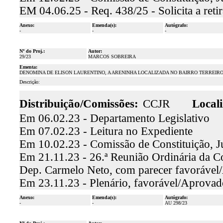
EM 04.06.25 - Req. 438/25 - Solicita a ret
Anexo:
Emenda(s):
Autógrafo:
-
-
-
Nº do Proj.:
Autor:
29/23
MARCOS SOBREIRA
Ementa:
DENOMINA DE ELISON LAURENTINO, A ARENINHA LOCALIZADA NO BAIRRO TERREIRO
Descrição:
Distribuição/Comissões:
CCJR
Locali
Em 06.02.23 - Departamento Legislativo
Em 07.02.23 - Leitura no Expediente
Em 10.02.23 - Comissão de Constituição, J
Em 21.11.23 - 26.ª Reunião Ordinária da Co
Dep. Carmelo Neto, com parecer favoráve
Em 23.11.23 - Plenário, favorável/Aprovad
Anexo:
Emenda(s):
Autógrafo:
-
-
AU 298/23