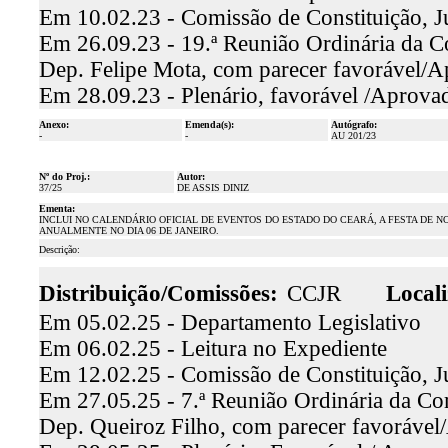
Em 10.02.23 - Comissão de Constituição, J
Em 26.09.23 - 19.ª Reunião Ordinária da Co
Dep. Felipe Mota, com parecer favorável/
Em 28.09.23 - Plenário, favorável /Aprova
Anexo:
Emenda(s):
Autógrafo:
-
-
AU 201/23
Nº do Proj.:
Autor:
37/25
DE ASSIS DINIZ
Ementa:
INCLUI NO CALENDÁRIO OFICIAL DE EVENTOS DO ESTADO DO CEARÁ, A FESTA DE N
ANUALMENTE NO DIA 06 DE JANEIRO.
Descrição:
Distribuição/Comissões:
CCJR
Locali
Em 05.02.25 - Departamento Legislativo
Em 06.02.25 - Leitura no Expediente
Em 12.02.25 - Comissão de Constituição, J
Em 27.05.25 - 7.ª Reunião Ordinária da Comi
Dep. Queiroz Filho, com parecer favoráve