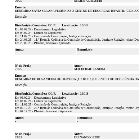
20/25
ROMEU ALDIGUERI
Ementa:
DENOMINA SÁVIA SILVANA FLORINDO O CENTRO DE EDUCAÇÃO INFANTIL (CEI) LO
Descrição:
Distribuição/Comissões:
CCJR
Localização:
LEGIS
Em 03.02.24 - Departamento Legislativo
Em 04.02.24 - Leitura no Expediente
Em 11.02.25 - Comissão de Constituição, Justiça e Redação
Em 24.06.25 - 11.ª Reunião Ordinária da Comissão de Constituição, Justiça e Redação, relator D
Em 25.06.25 - Plenário, favorável/Aprovado
Anexo:
Emenda(s):
-
-
Nº do Proj.:
Autor:
21/25
GUILHERME LANDIM
Ementa:
DENOMINA DE ROSA VIEIRA DE OLIVEIRA (TIA ROSA) O CENTRO DE REFERÊNCIA DA
Descrição:
Distribuição/Comissões:
CCJR
Localização:
LEGIS
Em 03.02.24 - Departamento Legislativo
Em 04.02.24 - Leitura no Expediente
Em 11.02.25 - Comissão de Constituição, Justiça e Redação
Em 02.12.25 - 29.ª Reunião Ordinária da Comissão de Constituição, Justiça e Redação, relator De
Em 04.12.25 - Plenário, favorável / Aprovado
Anexo:
Emenda(s):
-
-
Nº do Proj.:
Autor:
22/25
FERNANDO HUGO