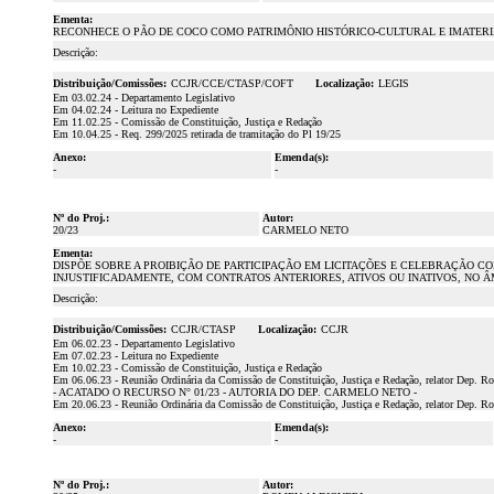
Ementa:
RECONHECE O PÃO DE COCO COMO PATRIMÔNIO HISTÓRICO-CULTURAL E IMATERI
Descrição:
Distribuição/Comissões:
CCJR/CCE/CTASP/COFT
Localização:
LEGIS
Em 03.02.24 - Departamento Legislativo
Em 04.02.24 - Leitura no Expediente
Em 11.02.25 - Comissão de Constituição, Justiça e Redação
Em 10.04.25 - Req. 299/2025 retirada de tramitação do Pl 19/25
Anexo:
Emenda(s):
-
-
Nº do Proj.:
Autor:
20/23
CARMELO NETO
Ementa:
DISPÕE SOBRE A PROIBIÇÃO DE PARTICIPAÇÃO EM LICITAÇÕES E CELEBRAÇÃO 
INJUSTIFICADAMENTE, COM CONTRATOS ANTERIORES, ATIVOS OU INATIVOS, NO 
Descrição:
Distribuição/Comissões:
CCJR/CTASP
Localização:
CCJR
Em 06.02.23 - Departamento Legislativo
Em 07.02.23 - Leitura no Expediente
Em 10.02.23 - Comissão de Constituição, Justiça e Redação
Em 06.06.23 - Reunião Ordinária da Comissão de Constituição, Justiça e Redação, relator Dep. Ro
- ACATADO O RECURSO N° 01/23 - AUTORIA DO DEP. CARMELO NETO -
Em 20.06.23 - Reunião Ordinária da Comissão de Constituição, Justiça e Redação, relator Dep. Ro
Anexo:
Emenda(s):
-
-
Nº do Proj.:
Autor: