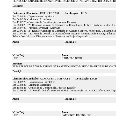
FICA DECLARADA DE RELEVANTE INTERESSE CULTURAL IMATERIAL DO ESTADO D
Descrição:
Distribuição/Comissões:
CCJR/CE/CTASP
Localização:
LEGIS
Em 03.02.24 - Departamento Legislativo
Em 04.02.24 - Leitura no Expediente
Em 11.02.25 - Comissão de Constituição, Justiça e Redação
Em 28.04.26 - 2.ª Reunião Ordinária da Comissão de Constituição, Justiça e Redação, relator Dep
Em 09.07.26 - Plenário, favorável / Aprovado
Em 23.06.26 - 2.ª Reunião Ordinária da Comissão de Cultura e Esporte, relator Dep. Guilherme S
Em 07.07.26 - 11.ª Reunião Ordinária da Comissão de Trabalho, Administração e Serviço Público
Relator Dep. Misssias Dias, com parecer Favorável ao Projeto/ Aprovado
Anexo:
Emenda(s):
-
-
Nº do Proj.:
Autor:
19/23
CARMELO NETO
Ementa:
ESTABELECE PRAZOS MÁXIMOS PARA ATENDIMENTO MÉDICO NA REDE PÚBLICA D
Descrição:
Distribuição/Comissões:
CCJR/CSSS/CTASP/COFT
Localização:
LEGIS
Em 06.02.23 - Departamento Legislativo
Em 07.02.23 - Leitura no Expediente
Em 10.02.23 - Comissão de Constituição, Justiça e Redação
Em 27.06.23 - 12º Reunião Ordinária da Comissão de Constituição, Justiça e Redação, relator Dep
Anexo:
Emenda(s):
-
-
Nº do Proj.:
Autor:
19/25
SARGENTO REGINAURO