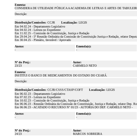
Ementa:
CONSIDERA DE UTILIDADE PÚBLICA A ACADEMIA DE LETRAS E ARTES DE TABULEIR
Descrição:
Distribuição/Comissões:
CCJR
Localização:
LEGIS
Em 04.02.24 - Departamento Legislativo
Em 04.02.24 - Leitura no Expediente
Em 11.02.25 - Comissão de Constituição, Justiça e Redação
Em 29.04.24 - 5ª Reunião Ordinária da Comissão de Constituição Justiça e Redação, relator Deput
Em 30.04.25 - Plenário, favorável / Aprovado
Anexo:
Emenda(s):
-
-
Nº do Proj.:
Autor:
23/23
CARMELO NETO
Ementa:
INSTITUI O BANCO DE MEDICAMENTOS DO ESTADO DO CEARÁ.
Descrição:
Distribuição/Comissões:
CCJR/CSSS/CTASP/COFT
Localização:
LEGIS
Em 06.02.23 - Departamento Legislativo
Em 07.02.23 - Leitura no Expediente
Em 10.02.23 - Comissão de Constituição, Justiça e Redação
Em 06.06.23 - Reunião Ordinária da Comissão de Constituição, Justiça e Redação, relator Dep. Ro
Em 06.06.23 - ACATADO O RECURSO N° 01/23 - AUTORIA DO DEP. CARMELO NETO -
Anexo:
Emenda(s):
-
-
Nº do Proj.:
Autor:
24/23
MARCOS SOBREIRA