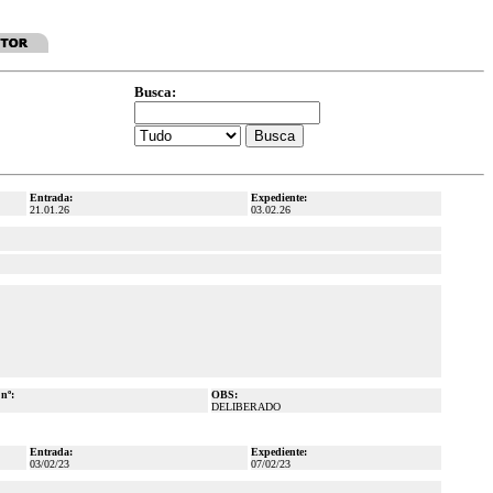
Busca:
Entrada:
Expediente:
21.01.26
03.02.26
 nº:
OBS:
DELIBERADO
Entrada:
Expediente:
03/02/23
07/02/23