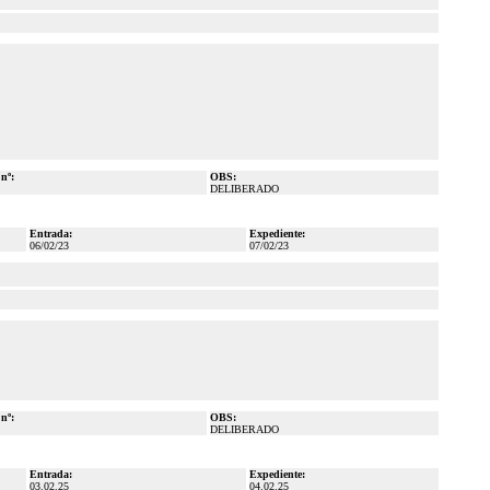
 nº:
OBS:
DELIBERADO
Entrada:
Expediente:
06/02/23
07/02/23
 nº:
OBS:
DELIBERADO
Entrada:
Expediente:
03.02.25
04.02.25