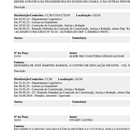
DEFINE A PRÁTICA DA TELEMEDICINA NO ESTADO DO CEARÁ, E DÁ OUTRAS PROVI
Descrição:
Distribuição/Comissões:
CCJR/CSSS/CTASP
Localização:
LEGIS
Em 03.02.23 - Departamento Legislativo
Em 07.02.23 - Leitura no Expediente
Em 10.02.23 - Comissão de Constituição, Justiça e Redação
Em 06.06.23 - Reunião Ordinária da Comissão de Constituição, Justiça e Redação, relator Dep. Ro
- ACATADO O RECURSO N° 01/23 - AUTORIA DO DEP. CARMELO NETO -
Anexo:
Emenda(s):
-
-
Nº do Proj.:
Autor:
15/24
ALMIR BIE COAUTORIA SÉRGIO AGUIAR
Ementa:
DENOMINA DE JOSÉ MARTINS BARROS, O CENTRO DE EDUCAÇÃO INFANTIL - CEI, N
Descrição:
Distribuição/Comissões:
CCJR
Localização:
LEGIS
Em 31.01.24 - Departamento Legislativo
Em 06.02.24 - Leitura no Expediente
Em 22.02.24 - Comissão de Constituição, Justiça e Redação
Em 09.09.24 - 23.ª Reunião Ordinária da Comissão de Constituição, Justiça e Redação, relator Dep
Em 10.09.2024 - Plenário, favorável / Aprovado
Anexo:
Emenda(s):
-
-
Nº do Proj.:
Autor:
16/24
STUART CASTRO
Ementa:
RECONHECE A DESTACADA RELEVÂNCIA HISTÓRICA E CULTURAL PARA O ESTADO D