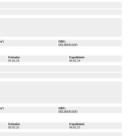
 nº:
OBS:
DELIBERADO
Entrada:
Expediente:
01.02.24
06.02.24
 nº:
OBS:
DELIBERADO
Entrada:
Expediente:
03.02.25
04.02.25