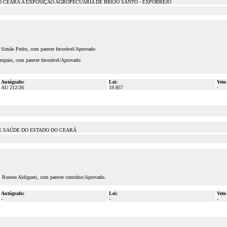
O CEARÁ A EXPOSIÇÃO AGROPECUÁRIA DE BREJO SANTO - EXPOBREJO
. Simão Pedro, com parecer favorável/Aprovado
ampaio, com parecer favorável/Aprovado
Autógrafo:
Lei:
Veto
AU 212/26
19.857
-
E SAÚDE DO ESTADO DO CEARÁ
. Romeu Aldigueri, com parecer contrário/Aprovado.
Autógrafo:
Lei:
Veto
-
-
-