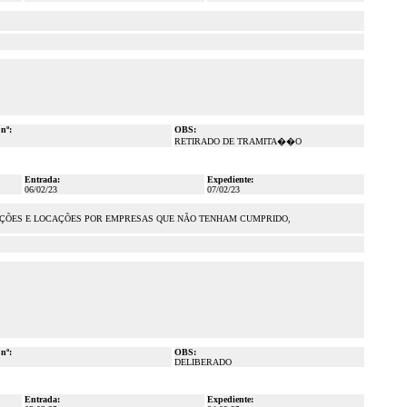
 nº:
OBS:
RETIRADO DE TRAMITA��O
Entrada:
Expediente:
06/02/23
07/02/23
NAÇÕES E LOCAÇÕES POR EMPRESAS QUE NÃO TENHAM CUMPRIDO,
 nº:
OBS:
DELIBERADO
Entrada:
Expediente: