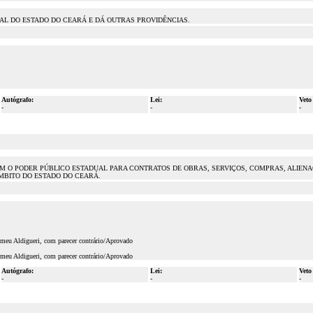
AL DO ESTADO DO CEARÁ E DÁ OUTRAS PROVIDÊNCIAS.
Autógrafo:
Lei:
Veto
-
-
-
COM O PODER PÚBLICO ESTADUAL PARA CONTRATOS DE OBRAS, SERVIÇOS, COMPRAS, ALIE
ÂMBITO DO ESTADO DO CEARÁ.
meu Aldigueri, com parecer contrário/Aprovado
meu Aldigueri, com parecer contrário/Aprovado
Autógrafo:
Lei:
Veto
-
-
-