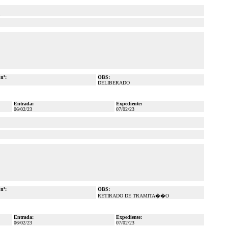
.
 nº:
OBS:
DELIBERADO
Entrada:
Expediente:
06/02/23
07/02/23
 nº:
OBS:
RETIRADO DE TRAMITA��O
Entrada:
Expediente:
06/02/23
07/02/23