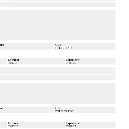
 nº:
OBS:
DELIBERADO
Entrada:
Expediente:
03.02.25
04.02.25
 nº:
OBS:
DELIBERADO
Entrada:
Expediente:
03/02/23
07/02/23