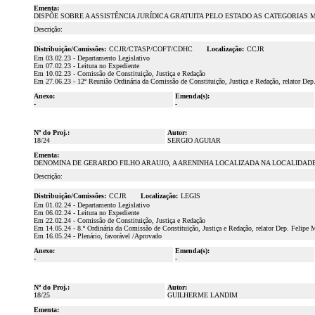
Ementa:
DISPÕE SOBRE A ASSISTÊNCIA JURÍDICA GRATUITA PELO ESTADO AS CATEGORIAS
Descrição:
Distribuição/Comissões:
CCJR/CTASP/COFT/CDHC
Localização:
CCJR
Em 03.02.23 - Departamento Legislativo
Em 07.02.23 - Leitura no Expediente
Em 10.02.23 - Comissão de Constituição, Justiça e Redação
Em 27.06.23 - 12º Reunião Ordinária da Comissão de Constituição, Justiça e Redação, relator Dep
Anexo:
Emenda(s):
-
-
Nº do Proj.:
Autor:
18/24
SERGIO AGUIAR
Ementa:
DENOMINA DE GERARDO FILHO ARAUJO, A ARENINHA LOCALIZADA NA LOCALIDADE 
Descrição:
Distribuição/Comissões:
CCJR
Localização:
LEGIS
Em 01.02.24 - Departamento Legislativo
Em 06.02.24 - Leitura no Expediente
Em 22.02.24 - Comissão de Constituição, Justiça e Redação
Em 14.05.24 - 8.ª Ordinária da Comissão de Constituição, Justiça e Redação, relator Dep. Felipe 
Em 16.05.24 - Plenário, favorável /Aprovado
Anexo:
Emenda(s):
-
-
Nº do Proj.:
Autor:
18/25
GUILHERME LANDIM
Ementa: