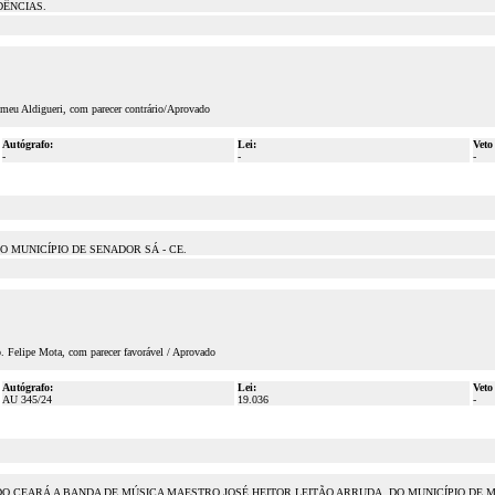
DÊNCIAS.
meu Aldigueri, com parecer contrário/Aprovado
Autógrafo:
Lei:
Veto
-
-
-
O MUNICÍPIO DE SENADOR SÁ - CE.
. Felipe Mota, com parecer favorável / Aprovado
Autógrafo:
Lei:
Veto
AU 345/24
19.036
-
O CEARÁ A BANDA DE MÚSICA MAESTRO JOSÉ HEITOR LEITÃO ARRUDA, DO MUNICÍPIO DE 