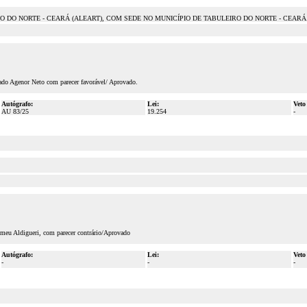
O DO NORTE - CEARÁ (ALEART), COM SEDE NO MUNICÍPIO DE TABULEIRO DO NORTE - CEARÁ
ado Agenor Neto com parecer favorável/ Aprovado.
Autógrafo:
Lei:
Veto
AU 83/25
19.254
-
meu Aldigueri, com parecer contrário/Aprovado
Autógrafo:
Lei:
Veto
-
-
-