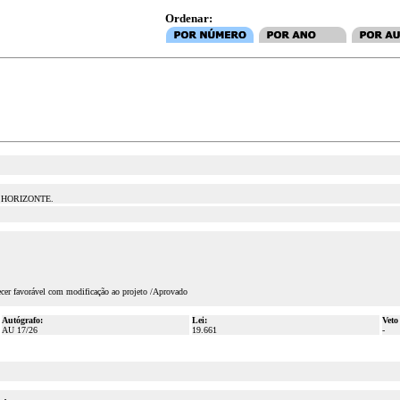
Ordenar:
 HORIZONTE.
ecer favorável com modificação ao projeto /Aprovado
Autógrafo:
Lei:
Veto
AU 17/26
19.661
-