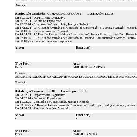
Descrição:
Distribuição/Comissões:
CCJR/CCE/CTASP/COFT
Localização:
LEGIS
Em 31.01.24 - Departamento Legislativo
Em 06.02.24 - Leitura no Expediente
Em 22.02.24 - Comissão de Constituição, Justiça e Redação
Em 17.12.24 - 33.ª Reunião Ordinária da Comissão de Constituição de Justiça e Redação, relator 
Em 08.10.25 - Plenário, favorável/Aprovado.
Em 14.04.25 - 1.ª Reunião Extraordinária da Comissão de Cultura e Esporte, relator Dep. Bruno P
Em 07.10.25 - 21.ª Reunião Ordinária da Comissão de Trabalho, Administração e Serviço Público, 
Em 08.10.25 - Plenário, Favorável / Aprovado
Anexo:
Emenda(s):
-
-
Nº do Proj.:
Autor:
16/25
GUILHERME SAMPAIO
Ementa:
DENOMINA WALQUER CAVALCANTE MAIA A ESCOLA ESTADUAL DE ENSINO MÉDIO D
Descrição:
Distribuição/Comissões:
CCJR
Localização:
LEGIS
Em 03.02.24 - Departamento Legislativo
Em 04.02.24 - Leitura no Expediente
Em 11.02.25 - Comissão de Constituição, Justiça e Redação
Em 03.06.25 - 8ª Reunião Extraordinária da Comissão de Constituição, Justiça e Redação, relator 
Em 04.06.25 - Plenário, favorável/Aprovado
Anexo:
Emenda(s):
-
-
Nº do Proj.:
Autor:
17/23
CARMELO NETO