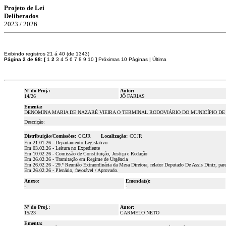
Projeto de Lei
Deliberados
2023 / 2026
Exibindo registros 21 á 40 (de 1343)
Página 2 de 68:
[
1
2
3
4
5
6
7
8
9
10
]
Próximas 10 Páginas
|
Última
Nº do Proj.:
Autor:
14/26
JÔ FARIAS
Ementa:
DENOMINA MARIA DE NAZARÉ VIEIRA O TERMINAL RODOVIÁRIO DO MUNICÍPIO DE
Descrição:
Distribuição/Comissões:
CCJR
Localização:
CCJR
Em 21.01.26 - Departamento Legislativo
Em 03.02.26 - Leitura no Expediente
Em 10.02.26 - Comissão de Constituição, Justiça e Redação
Em 26.02.26 - Tramitação em Regime de Urgência
Em 26.02.26 - 29.ª Reunião Extraordinária da Mesa Diretora, relator Deputado De Assis Diniz, par
Em 26.02.26 - Plenário, favorável / Aprovado.
Anexo:
Emenda(s):
-
-
Nº do Proj.:
Autor:
15/23
CARMELO NETO
Ementa: