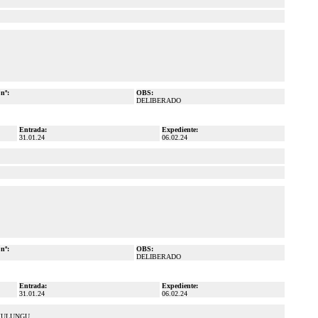
 nº:
OBS:
DELIBERADO
Entrada:
Expediente:
31.01.24
06.02.24
 nº:
OBS:
DELIBERADO
Entrada:
Expediente:
31.01.24
06.02.24
MULUNGU.