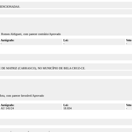
 MENCIONADAS.
. Romeu Aldigueri, com parecer contrário/Aprovado
Autógrafo:
Lei:
Veto
-
-
-
DE MATRIZ (CARRASCO), NO MUNICÍPIO DE BELA CRUZ-CE.
Mota, com parecer favorável/Aprovado
Autógrafo:
Lei:
Veto
AU 145/24
18.834
-