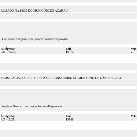
CALIZADO NA SEDE DO MUNICÍPIO DE ACARAÚ.
ep. Guilherme Sampaio, com parecer favorável/Aprovado
Autógrafo:
Lei:
Veto
- AU 186/25
19.356
-
 ASSISTÊNCIA SOCIAL - CRAS A SER CONSTRUÍDO NO MUNICÍPIO DE CARIRIAÇU/CE.
p. Antônio Granja, com parecer favorável/Aprovado
Autógrafo:
Lei:
Veto
AU 413/25
19589
-