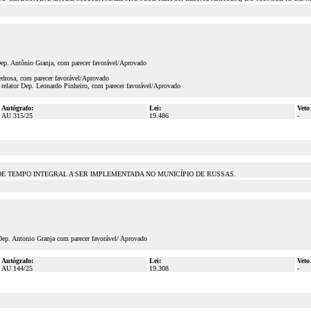
Dep. Antônio Granja, com parecer favorável/Aprovado
edrosa, com parecer favorável/Aprovado
relator Dep. Leonardo Pinheiro, com parecer favorável/Aprovado
Autógrafo:
Lei:
Veto
AU 315/25
19.486
-
E TEMPO INTEGRAL A SER IMPLEMENTADA NO MUNICÍPIO DE RUSSAS.
Dep. Antonio Granja com parecer favorável/ Aprovado
Autógrafo:
Lei:
Veto
AU 144/25
19.308
-