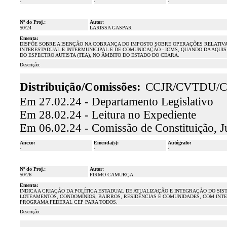
-
-
-
Nº do Proj.:
Autor:
50/24
LARISSA GASPAR
Ementa:
DISPÕE SOBRE A ISENÇÃO NA COBRANÇA DO IMPOSTO SOBRE OPERAÇÕES RELATIV
INTERESTADUAL E INTERMUNICIPAL E DE COMUNICAÇÃO - ICMS, QUANDO DA AQUI
DO ESPECTRO AUTISTA (TEA), NO ÂMBITO DO ESTADO DO CEARÁ.
Descrição:
Distribuição/Comissões:
CCJR/CVTDU/C
Em 27.02.24 - Departamento Legislativo
Em 28.02.24 - Leitura no Expediente
Em 06.02.24 - Comissão de Constituição, J
Anexo:
Emenda(s):
Autógrafo:
-
-
-
Nº do Proj.:
Autor:
50/26
FIRMO CAMURÇA
Ementa:
INDICA A CRIAÇÃO DA POLÍTICA ESTADUAL DE ATUALIZAÇÃO E INTEGRAÇÃO DO S
LOTEAMENTOS, CONDOMÍNIOS, BAIRROS, RESIDÊNCIAS E COMUNIDADES, COM INTE
PROGRAMA FEDERAL CEP PARA TODOS.
Descrição: