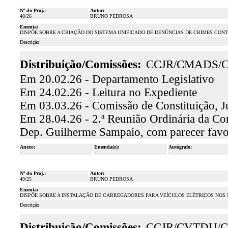
Nº do Proj.:
Autor:
48/26
BRUNO PEDROSA
Ementa:
DISPÕE SOBRE A CRIAÇÃO DO SISTEMA UNIFICADO DE DENÚNCIAS DE CRIMES CONT
Descrição:
Distribuição/Comissões:
CCJR/CMADS/
Em 20.02.26 - Departamento Legislativo
Em 24.02.26 - Leitura no Expediente
Em 03.03.26 - Comissão de Constituição, J
Em 28.04.26 - 2.ª Reunião Ordinária da Comi
Dep. Guilherme Sampaio, com parecer favo
Anexo:
Emenda(s):
Autógrafo:
-
-
-
Nº do Proj.:
Autor:
49/25
BRUNO PEDROSA
Ementa:
DISPÕE SOBRE A INSTALAÇÃO DE CARREGADORES PARA VEÍCULOS ELÉTRICOS NOS 
Descrição:
Distribuição/Comissões:
CCJR/CVTDU/C