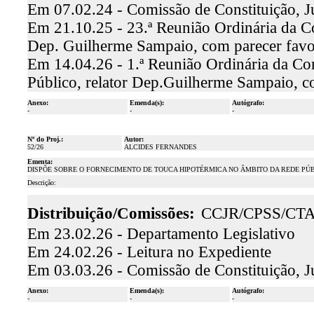
Em 07.02.24 - Comissão de Constituição, J
Em 21.10.25 - 23.ª Reunião Ordinária da Co
Dep. Guilherme Sampaio, com parecer fav
Em 14.04.26 - 1.ª Reunião Ordinária da Co
Público, relator Dep.Guilherme Sampaio, 
Anexo:
Emenda(s):
Autógrafo:
-
-
-
Nº do Proj.:
Autor:
52/26
ALCIDES FERNANDES
Ementa:
DISPÕE SOBRE O FORNECIMENTO DE TOUCA HIPOTÉRMICA NO ÂMBITO DA REDE PÚ
Descrição:
Distribuição/Comissões:
CCJR/CPSS/CT
Em 23.02.26 - Departamento Legislativo
Em 24.02.26 - Leitura no Expediente
Em 03.03.26 - Comissão de Constituição, J
Anexo:
Emenda(s):
Autógrafo:
-
-
-