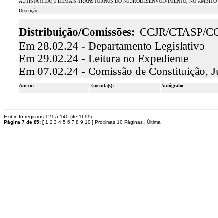
AUTISTA (TEA) E DEMAIS TRANSTORNOS DO NEURODESENVOLVIMENTO, NO ÂMBITO
Descrição:
Distribuição/Comissões:
CCJR/CTASP/C
Em 28.02.24 - Departamento Legislativo
Em 29.02.24 - Leitura no Expediente
Em 07.02.24 - Comissão de Constituição, J
Anexo:
Emenda(s):
Autógrafo:
-
-
-
Exibindo registros 121 á 140 (de 1699)
Página 7 de 85:
[
1
2
3
4
5
6
7
8
9
10
]
Próximas 10 Páginas
|
Última