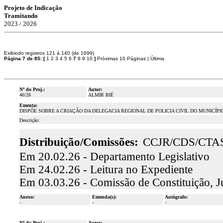
Projeto de Indicação
Tramitando
2023 / 2026
Exibindo registros 121 á 140 (de 1699)
Página 7 de 85:
[
1
2
3
4
5
6
7
8
9
10
]
Próximas 10 Páginas
|
Última
Nº do Proj.:
Autor:
46/26
ALMIR BIÉ
Ementa:
DISPÕE SOBRE A CRIAÇÃO DA DELEGACIA REGIONAL DE POLICIA CIVIL DO MUNICÍPI
Descrição:
Distribuição/Comissões:
CCJR/CDS/CTA
Em 20.02.26 - Departamento Legislativo
Em 24.02.26 - Leitura no Expediente
Em 03.03.26 - Comissão de Constituição, J
Anexo:
Emenda(s):
Autógrafo:
-
-
-
Nº do Proj.:
Autor: