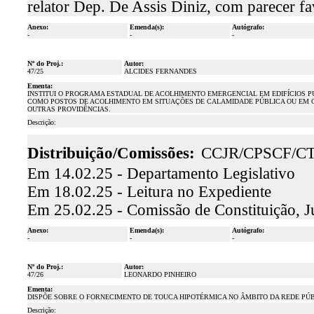
relator Dep. De Assis Diniz, com parecer 
Anexo:
Emenda(s):
Autógrafo:
-
-
-
Nº do Proj.:
Autor:
47/25
ALCIDES FERNANDES
Ementa:
INSTITUI O PROGRAMA ESTADUAL DE ACOLHIMENTO EMERGENCIAL EM EDIFÍCIOS P
COMO POSTOS DE ACOLHIMENTO EM SITUAÇÕES DE CALAMIDADE PÚBLICA OU EM 
OUTRAS PROVIDÊNCIAS.
Descrição:
Distribuição/Comissões:
CCJR/CPSCF/C
Em 14.02.25 - Departamento Legislativo
Em 18.02.25 - Leitura no Expediente
Em 25.02.25 - Comissão de Constituição, J
Anexo:
Emenda(s):
Autógrafo:
-
-
-
Nº do Proj.:
Autor:
47/26
LEONARDO PINHEIRO
Ementa:
DISPÕE SOBRE O FORNECIMENTO DE TOUCA HIPOTÉRMICA NO ÂMBITO DA REDE PÚ
Descrição: