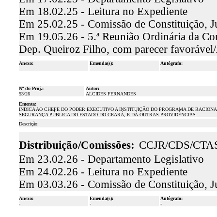
Em 18.02.25 - Leitura no Expediente
Em 25.02.25 - Comissão de Constituição, J
Em 19.05.26 - 5.ª Reunião Ordinária da Comi
Dep. Queiroz Filho, com parecer favoráve
Anexo:
Emenda(s):
Autógrafo:
-
-
-
Nº do Proj.:
Autor:
53/26
ALCIDES FERNANDES
Ementa:
INDICA AO CHEFE DO PODER EXECUTIVO A INSTITUIÇÃO DO PROGRAMA DE RACION
SEGURANÇA PÚBLICA DO ESTADO DO CEARÁ, E DÁ OUTRAS PROVIDÊNCIAS.
Descrição:
Distribuição/Comissões:
CCJR/CDS/CTA
Em 23.02.26 - Departamento Legislativo
Em 24.02.26 - Leitura no Expediente
Em 03.03.26 - Comissão de Constituição, J
Anexo:
Emenda(s):
Autógrafo:
-
-
-