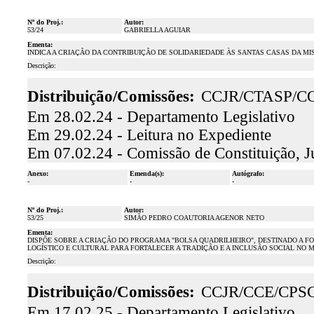
Nº do Proj.:
Autor:
53/24
GABRIELLA AGUIAR
Ementa:
INDICA A CRIAÇÃO DA CONTRIBUIÇÃO DE SOLIDARIEDADE ÀS SANTAS CASAS DA M
Descrição:
Distribuição/Comissões:
CCJR/CTASP/C
Em 28.02.24 - Departamento Legislativo
Em 29.02.24 - Leitura no Expediente
Em 07.02.24 - Comissão de Constituição, J
Anexo:
Emenda(s):
Autógrafo:
-
-
-
Nº do Proj.:
Autor:
53/25
SIMÃO PEDRO COAUTORIA AGENOR NETO
Ementa:
DISPÕE SOBRE A CRIAÇÃO DO PROGRAMA "BOLSA QUADRILHEIRO", DESTINADO A FO
LOGÍSTICO E CULTURAL PARA FORTALECER A TRADIÇÃO E A INCLUSÃO SOCIAL NO 
Descrição:
Distribuição/Comissões:
CCJR/CCE/CPS
Em 17.02.25 - Departamento Legislativo