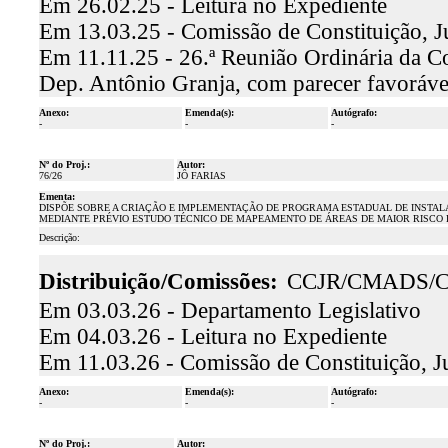
Em 26.02.25 - Leitura no Expediente
Em 13.03.25 - Comissão de Constituição, J
Em 11.11.25 - 26.ª Reunião Ordinária da Co
Dep. Antônio Granja, com parecer favoráv
Anexo:
Emenda(s):
Autógrafo:
-
-
-
Nº do Proj.:
Autor:
76/26
JÔ FARIAS
Ementa:
DISPÕE SOBRE A CRIAÇÃO E IMPLEMENTAÇÃO DE PROGRAMA ESTADUAL DE INSTAL
MEDIANTE PRÉVIO ESTUDO TÉCNICO DE MAPEAMENTO DE ÁREAS DE MAIOR RISCO D
Descrição:
Distribuição/Comissões:
CCJR/CMADS/
Em 03.03.26 - Departamento Legislativo
Em 04.03.26 - Leitura no Expediente
Em 11.03.26 - Comissão de Constituição, J
Anexo:
Emenda(s):
Autógrafo:
-
-
-
Nº do Proj.:
Autor: