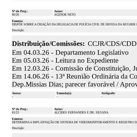
Nº do Proj.:
Autor:
80/26
AGENOR NETO
Ementa:
DISPÕE SOBRE A CRIAÇÃO DA DELEGACIA DE POLÍCIA CIVIL DE DEFESA DA MULHER
Descrição:
Distribuição/Comissões:
CCJR/CDS/CDD
Em 04.03.26 - Departamento Legislativo
Em 05.03.26 - Leitura no Expediente
Em 12.03.26 - Comissão de Constituição, J
Em 14.06.26 - 13ª Reunião Ordinária da Com
Dep.Missias Dias; parecer favorável / Apro
Anexo:
Emenda(s):
Autógrafo:
-
-
-
Nº do Proj.:
Autor:
81/23
ALCIDES FERNANDES E DR. SILVANA
Ementa:
DETERMINA A IMPLANTAÇÃO DE SISTEMA DE VIDEOMONITORAMENTO E REGISTRO DA
Descrição: