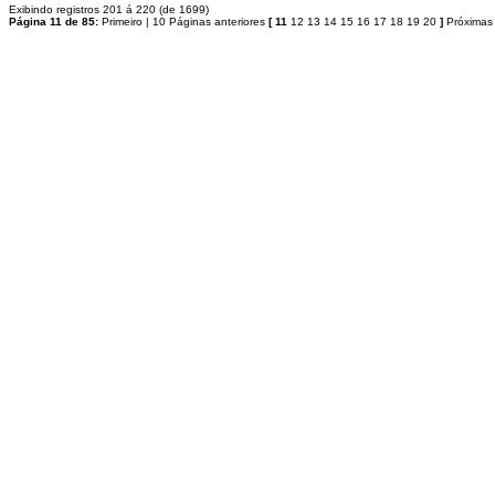
Exibindo registros 201 á 220 (de 1699)
Página 11 de 85:
Primeiro
|
10 Páginas anteriores
[
11
12
13
14
15
16
17
18
19
20
]
Próximas