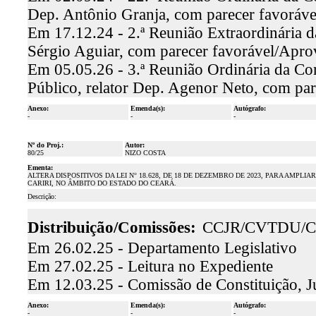
Dep. Antônio Granja, com parecer favoráv
Em 17.12.24 - 2.ª Reunião Extraordinária d
Sérgio Aguiar, com parecer favorável/Apr
Em 05.05.26 - 3.ª Reunião Ordinária da Co
Público, relator Dep. Agenor Neto, com pa
Anexo:
Emenda(s):
Autógrafo:
-
-
-
Nº do Proj.:
Autor:
80/25
NIZO COSTA
Ementa:
ALTERA DISPOSITIVOS DA LEI N° 18.628, DE 18 DE DEZEMBRO DE 2023, PARA AMP
CARIRI, NO ÂMBITO DO ESTADO DO CEARÁ.
Descrição:
Distribuição/Comissões:
CCJR/CVTDU/C
Em 26.02.25 - Departamento Legislativo
Em 27.02.25 - Leitura no Expediente
Em 12.03.25 - Comissão de Constituição, J
Anexo:
Emenda(s):
Autógrafo:
-
-
-