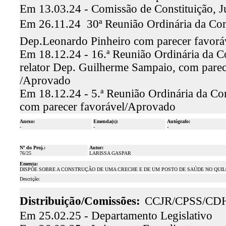
Em 13.03.24 - Comissão de Constituição, J
Em 26.11.24  30ª Reunião Ordinária da Comi
Dep.Leonardo Pinheiro com parecer favorá
Em 18.12.24 - 16.ª Reunião Ordinária da C
relator Dep. Guilherme Sampaio, com parec
/Aprovado
Em 18.12.24 - 5.ª Reunião Ordinária da Com
com parecer favorável/Aprovado
Anexo:
Emenda(s):
Autógrafo:
-
-
-
Nº do Proj.:
Autor:
76/25
LARISSA GASPAR
Ementa:
DISPÕE SOBRE A CONSTRUÇÃO DE UMA CRECHE E DE UM POSTO DE SAÚDE NO QUI
Descrição:
Distribuição/Comissões:
CCJR/CPSS/CD
Em 25.02.25 - Departamento Legislativo