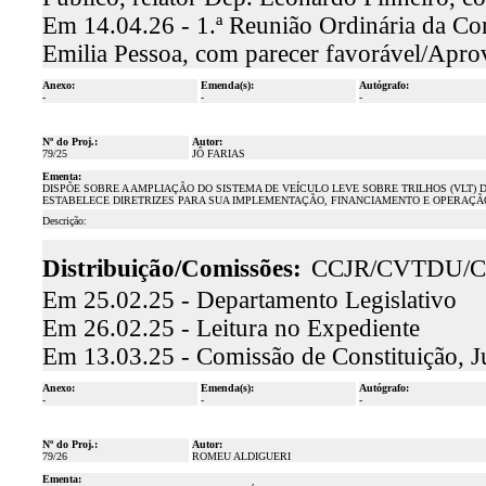
Em 14.04.26 - 1.ª Reunião Ordinária da Com
Emilia Pessoa, com parecer favorável/Apr
Anexo:
Emenda(s):
Autógrafo:
-
-
-
Nº do Proj.:
Autor:
79/25
JÔ FARIAS
Ementa:
DISPÕE SOBRE A AMPLIAÇÃO DO SISTEMA DE VEÍCULO LEVE SOBRE TRILHOS (VLT) 
ESTABELECE DIRETRIZES PARA SUA IMPLEMENTAÇÃO, FINANCIAMENTO E OPERAÇÃ
Descrição:
Distribuição/Comissões:
CCJR/CVTDU/C
Em 25.02.25 - Departamento Legislativo
Em 26.02.25 - Leitura no Expediente
Em 13.03.25 - Comissão de Constituição, J
Anexo:
Emenda(s):
Autógrafo:
-
-
-
Nº do Proj.:
Autor:
79/26
ROMEU ALDIGUERI
Ementa: