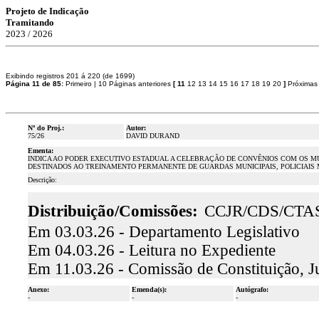
Projeto de Indicação
Tramitando
2023 / 2026
Exibindo registros 201 á 220 (de 1699)
Página 11 de 85:
Primeiro
|
10 Páginas anteriores
[
11
12
13
14
15
16
17
18
19
20
]
Próximas
Nº do Proj.:
Autor:
75/26
DAVID DURAND
Ementa:
INDICA AO PODER EXECUTIVO ESTADUAL A CELEBRAÇÃO DE CONVÊNIOS COM OS MU
DESTINADOS AO TREINAMENTO PERMANENTE DE GUARDAS MUNICIPAIS, POLICIAIS MI
Descrição:
Distribuição/Comissões:
CCJR/CDS/CTA
Em 03.03.26 - Departamento Legislativo
Em 04.03.26 - Leitura no Expediente
Em 11.03.26 - Comissão de Constituição, J
Anexo:
Emenda(s):
Autógrafo:
-
-
-