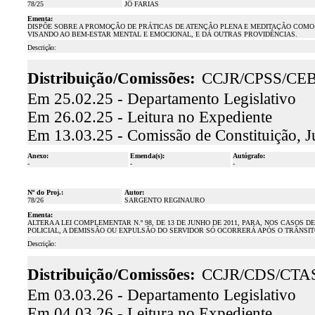
78/25
JÔ FARIAS
Ementa:
DISPÕE SOBRE A PROMOÇÃO DE PRÁTICAS DE ATENÇÃO PLENA E MEDITAÇÃO COMO 
VISANDO AO BEM-ESTAR MENTAL E EMOCIONAL, E DÁ OUTRAS PROVIDÊNCIAS.
Descrição:
Distribuição/Comissões:
CCJR/CPSS/CE
Em 25.02.25 - Departamento Legislativo
Em 26.02.25 - Leitura no Expediente
Em 13.03.25 - Comissão de Constituição, J
Anexo:
Emenda(s):
Autógrafo:
-
-
-
Nº do Proj.:
Autor:
78/26
SARGENTO REGINAURO
Ementa:
ALTERA A LEI COMPLEMENTAR N.º 98, DE 13 DE JUNHO DE 2011, PARA, NOS CAS
POLICIAL, A DEMISSÃO OU EXPULSÃO DO SERVIDOR SÓ OCORRERÁ APÓS O TRÂNSIT
Descrição:
Distribuição/Comissões:
CCJR/CDS/CTA
Em 03.03.26 - Departamento Legislativo
Em 04.03.26 - Leitura no Expediente