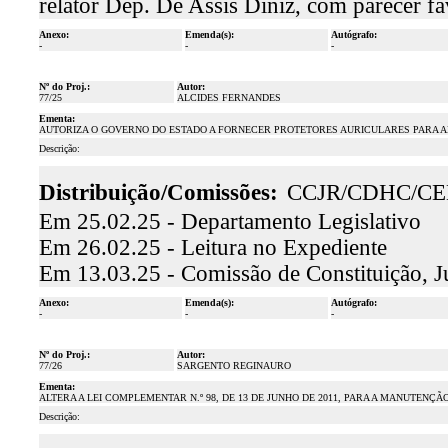
relator Dep. De Assis Diniz, com parecer 
Anexo:
Emenda(s):
Autógrafo:
-
-
-
Nº do Proj.:
Autor:
77/25
ALCIDES FERNANDES
Ementa:
AUTORIZA O GOVERNO DO ESTADO A FORNECER PROTETORES AURICULARES PARA A
Descrição:
Distribuição/Comissões:
CCJR/CDHC/CE
Em 25.02.25 - Departamento Legislativo
Em 26.02.25 - Leitura no Expediente
Em 13.03.25 - Comissão de Constituição, J
Anexo:
Emenda(s):
Autógrafo:
-
-
-
Nº do Proj.:
Autor:
77/26
SARGENTO REGINAURO
Ementa:
ALTERA A LEI COMPLEMENTAR N.º 98, DE 13 DE JUNHO DE 2011, PARA A MANUTEN
Descrição: