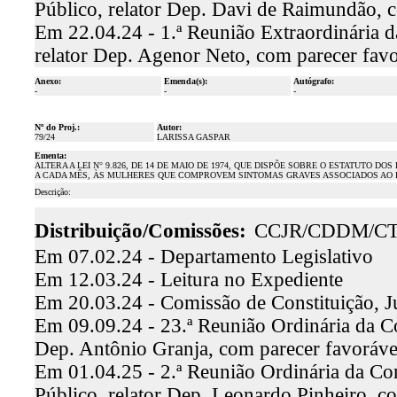
Público, relator Dep. Davi de Raimundão, 
Em 22.04.24 - 1.ª Reunião Extraordinária 
relator Dep. Agenor Neto, com parecer fav
Anexo:
Emenda(s):
Autógrafo:
-
-
-
Nº do Proj.:
Autor:
79/24
LARISSA GASPAR
Ementa:
ALTERA A LEI N° 9.826, DE 14 DE MAIO DE 1974, QUE DISPÕE SOBRE O ESTATUTO 
A CADA MÊS, ÀS MULHERES QUE COMPROVEM SINTOMAS GRAVES ASSOCIADOS AO
Descrição:
Distribuição/Comissões:
CCJR/CDDM/C
Em 07.02.24 - Departamento Legislativo
Em 12.03.24 - Leitura no Expediente
Em 20.03.24 - Comissão de Constituição, J
Em 09.09.24 - 23.ª Reunião Ordinária da Com
Dep. Antônio Granja, com parecer favoráv
Em 01.04.25 - 2.ª Reunião Ordinária da Co
Público, relator Dep. Leonardo Pinheiro, 