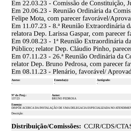
Em 22.03.23 - Comissão de Constituição, J
Em 20.06.23 - Reunião Ordinária da Comissã
Felipe Mota, com parecer favorável/Aprov
Em 11.07.23 - 8.ª Reunião Extraordinária 
relatora Dep. Larissa Gaspar, com parecer 
Em 09.08.23 - 1ª Reunião Extraordinária d
Público; relator Dep. Cláudio Pinho, parec
Em 07.11.23 - 26.ª Reunião Ordinária da C
relator Dep. Bruno Pedrosa, com parecer f
Em 08.11.23 - Plenário, favorável/ Aprova
Anexo:
Emenda(s):
Autógrafo:
-
-
-
Nº do Proj.:
Autor:
137/23
BRUNO PEDROSA
Ementa:
DISPÕE ACERCA DA INSTALAÇÃO DE UMA DELEGACIA ESPECIALIZADA NO ATENDIMEN
Descrição:
Distribuição/Comissões:
CCJR/CDS/CTA