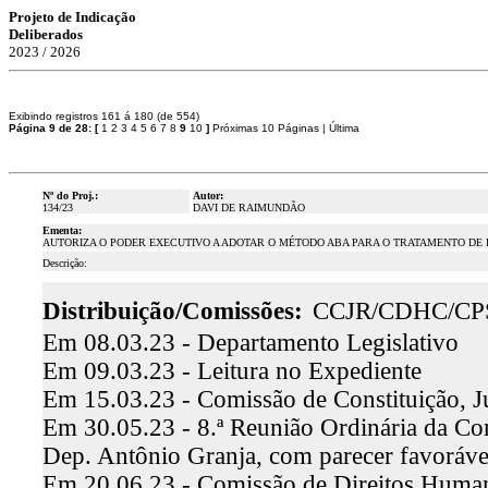
Projeto de Indicação
Deliberados
2023 / 2026
Exibindo registros 161 á 180 (de 554)
Página 9 de 28:
[
1
2
3
4
5
6
7
8
9
10
]
Próximas 10 Páginas
|
Última
Nº do Proj.:
Autor:
134/23
DAVI DE RAIMUNDÃO
Ementa:
AUTORIZA O PODER EXECUTIVO A ADOTAR O MÉTODO ABA PARA O TRATAMENTO DE 
Descrição:
Distribuição/Comissões:
CCJR/CDHC/CP
Em 08.03.23 - Departamento Legislativo
Em 09.03.23 - Leitura no Expediente
Em 15.03.23 - Comissão de Constituição, J
Em 30.05.23 - 8.ª Reunião Ordinária da Comi
Dep. Antônio Granja, com parecer favoráv
Em 20.06.23 - Comissão de Direitos Humano