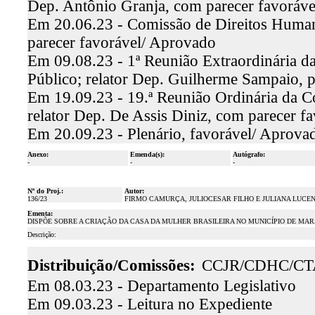
Dep. Antônio Granja, com parecer favoráv
Em 20.06.23 - Comissão de Direitos Human
parecer favorável/ Aprovado
Em 09.08.23 - 1ª Reunião Extraordinária d
Público; relator Dep. Guilherme Sampaio, 
Em 19.09.23 - 19.ª Reunião Ordinária da C
relator Dep. De Assis Diniz, com parecer 
Em 20.09.23 - Plenário, favorável/ Aprova
Anexo:
Emenda(s):
Autógrafo:
-
-
-
Nº do Proj.:
Autor:
136/23
FIRMO CAMURÇA, JULIOCESAR FILHO E JULIANA LUCE
Ementa:
DISPÕE SOBRE A CRIAÇÃO DA CASA DA MULHER BRASILEIRA NO MUNICÍPIO DE MA
Descrição:
Distribuição/Comissões:
CCJR/CDHC/CT
Em 08.03.23 - Departamento Legislativo
Em 09.03.23 - Leitura no Expediente