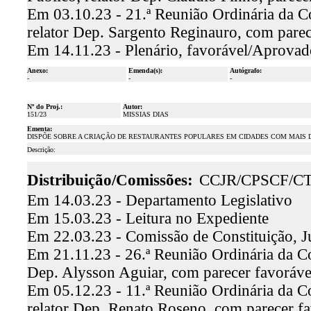
Em 03.10.23 - 21.ª Reunião Ordinária da C
relator Dep. Sargento Reginauro, com pare
Em 14.11.23 - Plenário, favorável/Aprovad
Anexo:
Emenda(s):
Autógrafo:
-
-
-
Nº do Proj.:
Autor:
151/23
MISSIAS DIAS
Ementa:
DISPÕE SOBRE A CRIAÇÃO DE RESTAURANTES POPULARES EM CIDADES COM MAIS D
Descrição:
Distribuição/Comissões:
CCJR/CPSCF/C
Em 14.03.23 - Departamento Legislativo
Em 15.03.23 - Leitura no Expediente
Em 22.03.23 - Comissão de Constituição, J
Em 21.11.23 - 26.ª Reunião Ordinária da Co
Dep. Alysson Aguiar, com parecer favoráv
Em 05.12.23 - 11.ª Reunião Ordinária da C
relator Dep. Renato Roseno, com parecer f