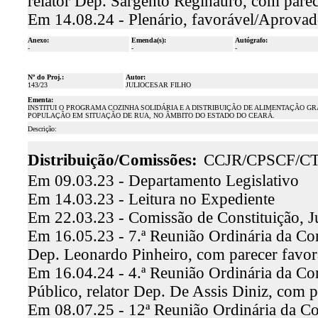
relator Dep. Sargento Reginauro, com pare
Em 14.08.24 - Plenário, favorável/Aprova
Anexo:
Emenda(s):
Autógrafo:
-
-
-
Nº do Proj.:
Autor:
143/23
JULIOCESAR FILHO
Ementa:
INSTITUI O PROGRAMA COZINHA SOLIDÁRIA E A DISTRIBUIÇÃO DE ALIMENTAÇÃO GR
POPULAÇÃO EM SITUAÇÃO DE RUA, NO ÂMBITO DO ESTADO DO CEARÁ.
Descrição:
Distribuição/Comissões:
CCJR/CPSCF/C
Em 09.03.23 - Departamento Legislativo
Em 14.03.23 - Leitura no Expediente
Em 22.03.23 - Comissão de Constituição, J
Em 16.05.23 - 7.ª Reunião Ordinária da Comi
Dep. Leonardo Pinheiro, com parecer favo
Em 16.04.24 - 4.ª Reunião Ordinária da Co
Público, relator Dep. De Assis Diniz, com 
Em 08.07.25 - 12ª Reunião Ordinária da Co