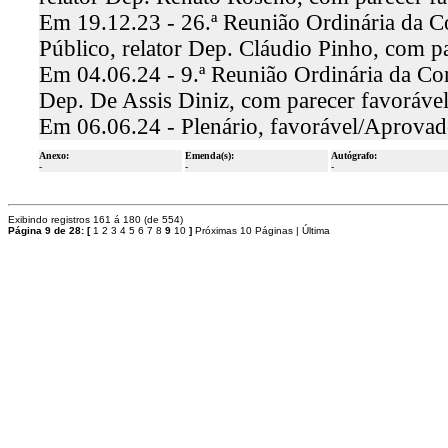
Em 19.12.23 - 26.ª Reunião Ordinária da C
Público, relator Dep. Cláudio Pinho, com 
Em 04.06.24 - 9.ª Reunião Ordinária da Com
Dep. De Assis Diniz, com parecer favoráv
Em 06.06.24 - Plenário, favorável/Aprova
Anexo:
Emenda(s):
Autógrafo:
-
-
-
Exibindo registros 161 á 180 (de 554)
Página 9 de 28:
[
1
2
3
4
5
6
7
8
9
10
]
Próximas 10 Páginas
|
Última