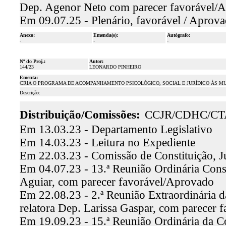
Dep. Agenor Neto com parecer favorável/
Em 09.07.25 - Plenário, favorável / Aprov
Anexo:
Emenda(s):
Autógrafo:
-
-
-
Nº do Proj.:
Autor:
144/23
LEONARDO PINHEIRO
Ementa:
CRIA O PROGRAMA DE ACOMPANHAMENTO PSICOLÓGICO, SOCIAL E JURÍDICO ÀS MUL
Descrição:
Distribuição/Comissões:
CCJR/CDHC/CT
Em 13.03.23 - Departamento Legislativo
Em 14.03.23 - Leitura no Expediente
Em 22.03.23 - Comissão de Constituição, J
Em 04.07.23 - 13.ª Reunião Ordinária Const
Aguiar, com parecer favorável/Aprovado
Em 22.08.23 - 2.ª Reunião Extraordinária 
relatora Dep. Larissa Gaspar, com parecer 
Em 19.09.23 - 15.ª Reunião Ordinária da C