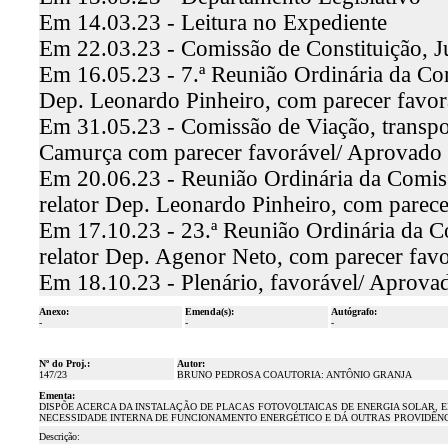
Em 14.03.23 - Leitura no Expediente
Em 22.03.23 - Comissão de Constituição, J
Em 16.05.23 - 7.ª Reunião Ordinária da Comi
Dep. Leonardo Pinheiro, com parecer favo
Em 31.05.23 - Comissão de Viação, transpo
Camurça com parecer favorável/ Aprovado
Em 20.06.23 - Reunião Ordinária da Comiss
relator Dep. Leonardo Pinheiro, com parec
Em 17.10.23 - 23.ª Reunião Ordinária da C
relator Dep. Agenor Neto, com parecer fav
Em 18.10.23 - Plenário, favorável/ Aprova
Anexo:
Emenda(s):
Autógrafo:
-
-
-
Nº do Proj.:
Autor:
147/23
BRUNO PEDROSA COAUTORIA: ANTÔNIO GRANJA
Ementa:
DISPÕE ACERCA DA INSTALAÇÃO DE PLACAS FOTOVOLTAICAS DE ENERGIA SOLAR, 
NECESSIDADE INTERNA DE FUNCIONAMENTO ENERGÉTICO E DÁ OUTRAS PROVIDÊNC
Descrição: