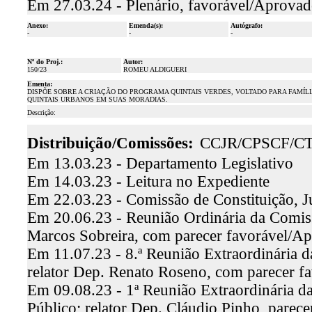
Em 27.03.24 - Plenário, favorável/Aprova
Anexo:
Emenda(s):
Autógrafo:
-
-
-
Nº do Proj.:
Autor:
150/23
ROMEU ALDIGUERI
Ementa:
DISPÕE SOBRE A CRIAÇÃO DO PROGRAMA QUINTAIS VERDES, VOLTADO PARA FAMÍ
QUINTAIS URBANOS EM SUAS MORADIAS.
Descrição:
Distribuição/Comissões:
CCJR/CPSCF/C
Em 13.03.23 - Departamento Legislativo
Em 14.03.23 - Leitura no Expediente
Em 22.03.23 - Comissão de Constituição, J
Em 20.06.23 - Reunião Ordinária da Comissã
Marcos Sobreira, com parecer favorável/A
Em 11.07.23 - 8.ª Reunião Extraordinária 
relator Dep. Renato Roseno, com parecer f
Em 09.08.23 - 1ª Reunião Extraordinária d
Público; relator Dep. Cláudio Pinho, parec