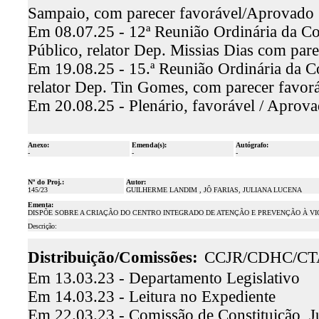
Sampaio, com parecer favorável/Aprovado
Em 08.07.25 - 12ª Reunião Ordinária da Co
Público, relator Dep. Missias Dias com par
Em 19.08.25 - 15.ª Reunião Ordinária da C
relator Dep. Tin Gomes, com parecer favo
Em 20.08.25 - Plenário, favorável / Aprov
Anexo:
Emenda(s):
Autógrafo:
-
-
-
Nº do Proj.:
Autor:
145/23
GUILHERME LANDIM , JÔ FARIAS, JULIANA LUCENA
Ementa:
DISPÕE SOBRE A CRIAÇÃO DO CENTRO INTEGRADO DE ATENÇÃO E PREVENÇÃO À VIO
Descrição:
Distribuição/Comissões:
CCJR/CDHC/CT
Em 13.03.23 - Departamento Legislativo
Em 14.03.23 - Leitura no Expediente
Em 22.03.23 - Comissão de Constituição, J