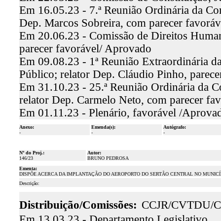
Em 16.05.23 - 7.ª Reunião Ordinária da Comi
Dep. Marcos Sobreira, com parecer favorá
Em 20.06.23 - Comissão de Direitos Humano
parecer favorável/ Aprovado
Em 09.08.23 - 1ª Reunião Extraordinária d
Público; relator Dep. Cláudio Pinho, parec
Em 31.10.23 - 25.ª Reunião Ordinária da C
relator Dep. Carmelo Neto, com parecer fa
Em 01.11.23 - Plenário, favorável /Aprova
Anexo:
Emenda(s):
Autógrafo:
-
-
-
Nº do Proj.:
Autor:
146/23
BRUNO PEDROSA
Ementa:
DISPÕE ACERCA DA IMPLANTAÇÃO DO AEROPORTO DO SERTÃO CENTRAL NO MUNICÍ
Descrição:
Distribuição/Comissões:
CCJR/CVTDU/C
Em 13.03.23 - Departamento Legislativo