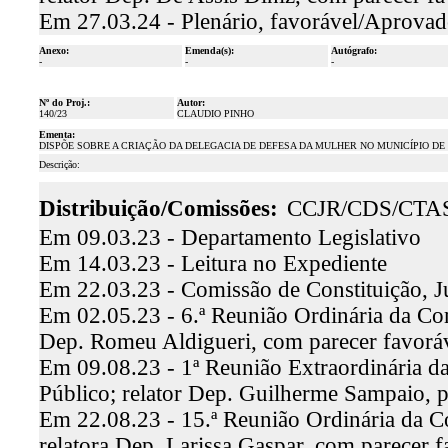
Em 27.03.24 - Plenário, favorável/Aprova
Anexo:
Emenda(s):
Autógrafo:
-
-
-
Nº do Proj.:
Autor:
140/23
CLAUDIO PINHO
Ementa:
DISPÕE SOBRE A CRIAÇÃO DA DELEGACIA DE DEFESA DA MULHER NO MUNICÍPIO D
Descrição:
Distribuição/Comissões:
CCJR/CDS/CTA
Em 09.03.23 - Departamento Legislativo
Em 14.03.23 - Leitura no Expediente
Em 22.03.23 - Comissão de Constituição, J
Em 02.05.23 - 6.ª Reunião Ordinária da Comi
Dep. Romeu Aldigueri, com parecer favor
Em 09.08.23 - 1ª Reunião Extraordinária d
Público; relator Dep. Guilherme Sampaio, 
Em 22.08.23 - 15.ª Reunião Ordinária da C
relatora Dep. Larissa Gaspar, com parecer 