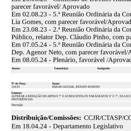
parecer favorável/ Aprovado
Em 02.08.23 - 5.ª Reunião Ordinária da Com
Lia Gomes, com parecer favorável/Aprovad
Em 23.08.23 - 2.ª Reunião Ordinária da Co
Público, relator Dep. Cláudio Pinho, com 
Em 07.05.24 - 5.ª Reunião Ordinária da Com
Dep. Agenor Neto, com parecer favorável
Em 08.05.24 - Plenário, favorável /Aprova
Anexo:
Emenda(s):
Autógrafo:
-
-
-
Nº do Proj.:
Autor:
134/24
SERGIO AGUIAR, RENATO ROSENO
Ementa:
ALTERAR A REDAÇÃO DO ARTIGO 7° E ACRESCENTA OS PARÁGRAFOS 6° E 7°, DA LEI
PROVIDÊNCIAS.
Descrição:
Distribuição/Comissões:
CCJR/CTASP/C
Em 18.04.24 - Departamento Legislativo