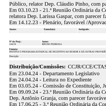
Público, relator Dep. Cláudio Pinho, com 
Em 03.10.23 - 21.ª Reunião Ordinária da C
relatora Dep. Larissa Gaspar, com parecer 
Em 14.12.23 - Plenário, favorável /Aprova
Anexo:
Emenda(s):
Autógrafo:
-
-
-
Nº do Proj.:
Autor:
144/24
BRUNO PEDROSA
Ementa:
INSTITUI O PROGRAMA ESTADUAL DE INCENTIVO AO HUMOR E DÁ OUTRAS PROVIDÊ
Descrição:
Distribuição/Comissões:
CCJR/CCE/CTA
Em 23.04.24 - Departamento Legislativo
Em 24.04.24 - Leitura no Expediente
Em 03.05.24 - Comissão de Constituição, J
Em 09.09.24 - 23.ª Reunião Ordinária da Co
Dep. Antônio Granja, com parecer favoráv
Em 17.06.25 - 3.ª Reunião Ordinária da Com