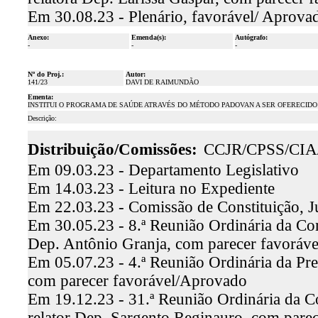
Em 30.08.23 - Plenário, favorável/ Aprova
Anexo:
Emenda(s):
Autógrafo:
-
-
-
Nº do Proj.:
Autor:
141/23
DAVI DE RAIMUNDÃO
Ementa:
INSTITUI O PROGRAMA DE SAÚDE ATRAVÉS DO MÉTODO PADOVAN A SER OFERECIDO
Descrição:
Distribuição/Comissões:
CCJR/CPSS/CI
Em 09.03.23 - Departamento Legislativo
Em 14.03.23 - Leitura no Expediente
Em 22.03.23 - Comissão de Constituição, J
Em 30.05.23 - 8.ª Reunião Ordinária da Comi
Dep. Antônio Granja, com parecer favoráv
Em 05.07.23 - 4.ª Reunião Ordinária da Pre
com parecer favorável/Aprovado
Em 19.12.23 - 31.ª Reunião Ordinária da C
relator Dep. Sargento Reginauro, com pare