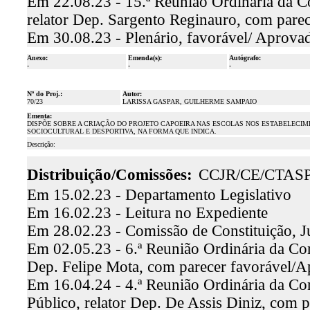
Em 22.08.23 - 15.ª Reunião Ordinária da C
relator Dep. Sargento Reginauro, com pare
Em 30.08.23 - Plenário, favorável/ Aprova
Anexo:
Emenda(s):
Autógrafo:
-
-
-
Nº do Proj.:
Autor:
70/23
LARISSA GASPAR, GUILHERME SAMPAIO
Ementa:
DISPÕE SOBRE A CRIAÇÃO DO PROJETO CAPOEIRA NAS ESCOLAS NOS ESTABELECIM
SOCIOCULTURAL E DESPORTIVA, NA FORMA QUE INDICA.
Descrição:
Distribuição/Comissões:
CCJR/CE/CTAS
Em 15.02.23 - Departamento Legislativo
Em 16.02.23 - Leitura no Expediente
Em 28.02.23 - Comissão de Constituição, J
Em 02.05.23 - 6.ª Reunião Ordinária da Comi
Dep. Felipe Mota, com parecer favorável/
Em 16.04.24 - 4.ª Reunião Ordinária da Co
Público, relator Dep. De Assis Diniz, com 