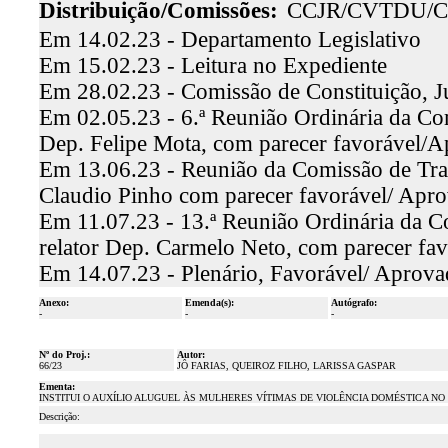
Distribuição/Comissões:
CCJR/CVTDU/C
Em 14.02.23 - Departamento Legislativo
Em 15.02.23 - Leitura no Expediente
Em 28.02.23 - Comissão de Constituição, J
Em 02.05.23 - 6.ª Reunião Ordinária da Comi
Dep. Felipe Mota, com parecer favorável/
Em 13.06.23 - Reunião da Comissão de Trab
Claudio Pinho com parecer favorável/ Apr
Em 11.07.23 - 13.ª Reunião Ordinária da C
relator Dep. Carmelo Neto, com parecer fa
Em 14.07.23 - Plenário, Favorável/ Aprov
Anexo:
Emenda(s):
Autógrafo:
-
-
-
Nº do Proj.:
Autor:
66/23
JÔ FARIAS, QUEIROZ FILHO, LARISSA GASPAR
Ementa:
INSTITUI O AUXÍLIO ALUGUEL ÀS MULHERES VÍTIMAS DE VIOLÊNCIA DOMÉSTICA N
Descrição: