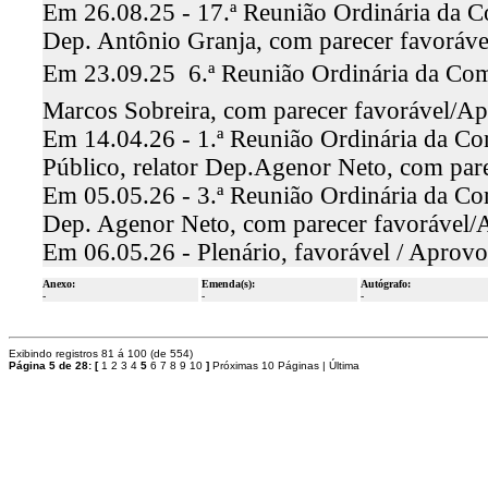
Em 26.08.25 - 17.ª Reunião Ordinária da Co
Dep. Antônio Granja, com parecer favoráv
Em 23.09.25  6.ª Reunião Ordinária da Com
Marcos Sobreira, com parecer favorável/A
Em 14.04.26 - 1.ª Reunião Ordinária da Co
Público, relator Dep.Agenor Neto, com par
Em 05.05.26 - 3.ª Reunião Ordinária da Com
Dep. Agenor Neto, com parecer favorável
Em 06.05.26 - Plenário, favorável / Aprov
Anexo:
Emenda(s):
Autógrafo:
-
-
-
Exibindo registros 81 á 100 (de 554)
Página 5 de 28:
[
1
2
3
4
5
6
7
8
9
10
]
Próximas 10 Páginas
|
Última