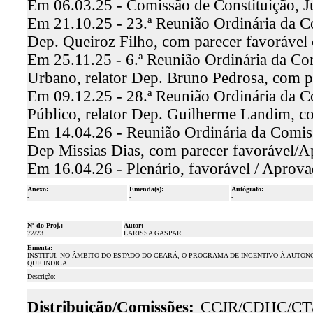
Em 06.03.25 - Comissão de Constituição, J
Em 21.10.25 - 23.ª Reunião Ordinária da Co
Dep. Queiroz Filho, com parecer favoráve
Em 25.11.25 - 6.ª Reunião Ordinária da Co
Urbano, relator Dep. Bruno Pedrosa, com 
Em 09.12.25 - 28.ª Reunião Ordinária da C
Público, relator Dep. Guilherme Landim, c
Em 14.04.26 - Reunião Ordinária da Comiss
Dep Missias Dias, com parecer favorável/
Em 16.04.26 - Plenário, favorável / Aprov
Anexo:
Emenda(s):
Autógrafo:
-
-
-
Nº do Proj.:
Autor:
72/23
LARISSA GASPAR
Ementa:
INSTITUI, NO ÂMBITO DO ESTADO DO CEARÁ, O PROGRAMA DE INCENTIVO À AUTON
QUE INDICA.
Descrição:
Distribuição/Comissões:
CCJR/CDHC/CT