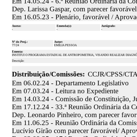
Em 14.05.24 - 6.ª Reunião Ordinária da Com
Dep. Larissa Gaspar, com parecer favoráv
Em 16.05.23 - Plenário, favorável / Aprov
Anexo:
Emenda(s):
Autógrafo:
-
-
-
Nº do Proj.:
Autor:
77/24
EMÍLIA PESSOA
Ementa:
INSTITUI O PROGRAMA ESTADUAL DE ANTROPOMETRIA, VISANDO REALIZAR DIAGNÓ
Descrição:
Distribuição/Comissões:
CCJR/CPSS/CT
Em 06.02.24 - Departamento Legislativo
Em 07.03.24 - Leitura no Expediente
Em 14.03.24 - Comissão de Constituição, J
Em 17.12.24 - 33.ª Reunião Ordinária da Co
Dep. Leonardo Pinheiro, com parecer favo
Em 11.06.25 - Reunião Ordinária da Comissã
Lucívio Girão com parecer favorável/ Apr