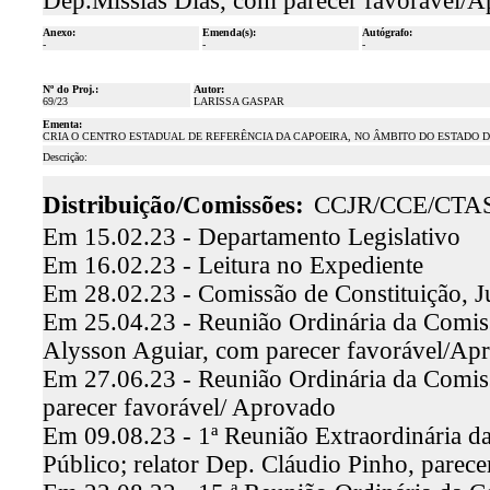
Dep.Missias Dias, com parecer favorável/
Anexo:
Emenda(s):
Autógrafo:
-
-
-
Nº do Proj.:
Autor:
69/23
LARISSA GASPAR
Ementa:
CRIA O CENTRO ESTADUAL DE REFERÊNCIA DA CAPOEIRA, NO ÂMBITO DO ESTADO D
Descrição:
Distribuição/Comissões:
CCJR/CCE/CTA
Em 15.02.23 - Departamento Legislativo
Em 16.02.23 - Leitura no Expediente
Em 28.02.23 - Comissão de Constituição, J
Em 25.04.23 - Reunião Ordinária da Comissã
Alysson Aguiar, com parecer favorável/Ap
Em 27.06.23 - Reunião Ordinária da Comiss
parecer favorável/ Aprovado
Em 09.08.23 - 1ª Reunião Extraordinária d
Público; relator Dep. Cláudio Pinho, parec