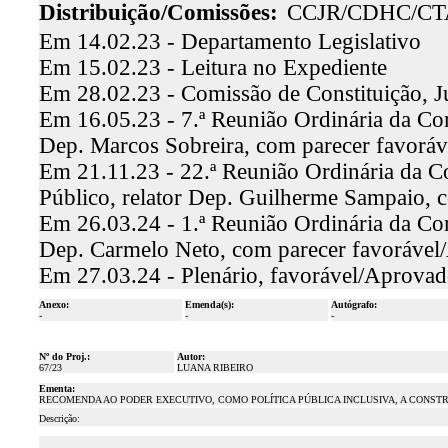
Distribuição/Comissões:
CCJR/CDHC/CT
Em 14.02.23 - Departamento Legislativo
Em 15.02.23 - Leitura no Expediente
Em 28.02.23 - Comissão de Constituição, J
Em 16.05.23 - 7.ª Reunião Ordinária da Comi
Dep. Marcos Sobreira, com parecer favorá
Em 21.11.23 - 22.ª Reunião Ordinária da C
Público, relator Dep. Guilherme Sampaio, 
Em 26.03.24 - 1.ª Reunião Ordinária da Com
Dep. Carmelo Neto, com parecer favoráve
Em 27.03.24 - Plenário, favorável/Aprova
Anexo:
Emenda(s):
Autógrafo:
-
-
-
Nº do Proj.:
Autor:
67/23
LUANA RIBEIRO
Ementa:
RECOMENDA AO PODER EXECUTIVO, COMO POLÍTICA PÚBLICA INCLUSIVA, A CONSTR
Descrição: