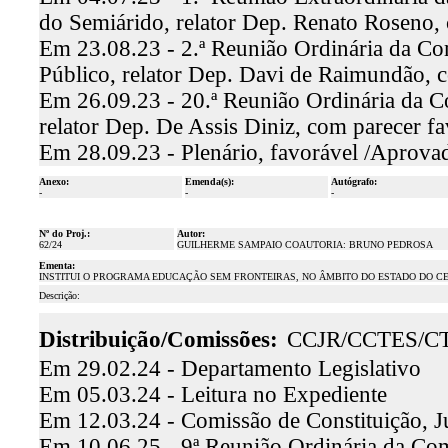
do Semiárido, relator Dep. Renato Roseno,
Em 23.08.23 - 2.ª Reunião Ordinária da Co
Público, relator Dep. Davi de Raimundão, 
Em 26.09.23 - 20.ª Reunião Ordinária da C
relator Dep. De Assis Diniz, com parecer 
Em 28.09.23 - Plenário, favorável /Aprova
Anexo:
Emenda(s):
Autógrafo:
-
-
-
Nº do Proj.:
Autor:
62/24
GUILHERME SAMPAIO COAUTORIA: BRUNO PEDROSA
Ementa:
INSTITUI O PROGRAMA EDUCAÇÃO SEM FRONTEIRAS, NO ÂMBITO DO ESTADO DO CE
Descrição:
Distribuição/Comissões:
CCJR/CCTES/C
Em 29.02.24 - Departamento Legislativo
Em 05.03.24 - Leitura no Expediente
Em 12.03.24 - Comissão de Constituição, J
Em 10.06.25 - 9ª Reunião Ordinária da Comi