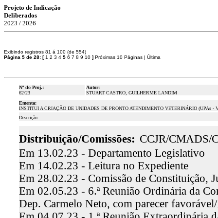
Projeto de Indicação
Deliberados
2023 / 2026
Exibindo registros 81 á 100 (de 554)
Página 5 de 28:
[
1
2
3
4
5
6
7
8
9
10
]
Próximas 10 Páginas
|
Última
Nº do Proj.:
Autor:
62/23
STUART CASTRO, GUILHERME LANDIM
Ementa:
INSTITUI A CRIAÇÃO DE UNIDADES DE PRONTO ATENDIMENTO VETERINÁRIO (UPAs - 
Descrição:
Distribuição/Comissões:
CCJR/CMADS/
Em 13.02.23 - Departamento Legislativo
Em 14.02.23 - Leitura no Expediente
Em 28.02.23 - Comissão de Constituição, J
Em 02.05.23 - 6.ª Reunião Ordinária da Comi
Dep. Carmelo Neto, com parecer favoráve
Em 04.07.23 - 1.ª Reunião Extraordinária