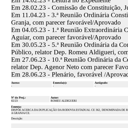
Em 14.02.23 - Leitura no Expediente
Em 28.02.23 - Comissão de Constituição, J
Em 11.04.23 - 3.ª Reunião Ordinária Constit
Granja, com parecer favorável/Aprovado
Em 04.05.23 - 1.ª Reunião Extraordinária Co
Aguiar, com parecer favorável/Aprovado
Em 30.05.23 - 5.ª Reunião Ordinária da Co
Público, relator Dep. Romeu Aldigueri, co
Em 27.06.23 - 10.ª Reunião Ordinária da C
relator Dep. Agenor Neto com parecer Fav
Em 28.06.23 - Plenário, favorável /Aprova
Anexo:
Emenda(s):
Autógrafo:
-
-
-
Nº do Proj.:
Autor:
65/23
ROMEU ALDIGUERI
Ementa:
DISPÕE ACERCA DA DUPLICAÇÃO DA RODOVIA ESTADUAL CE 362, DENOMINADA DE 
A GRANJA/CE.
Descrição: