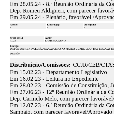
Em 28.05.24 - 8.ª Reunião Ordinária da Com
Dep. Romeu Aldigueri, com parecer favor
Em 29.05.24 - Plenário, favorável /Aprova
Anexo:
Emenda(s):
Autógrafo:
-
-
-
Nº do Proj.:
Autor:
71/23
LARISSA GASPAR
Ementa:
DISPÕE SOBRE A INCLUSÃO DA CAPOEIRA NA MATRIZ CURRICULAR DAS ESCOLAS DO
Descrição:
Distribuição/Comissões:
CCJR/CEB/CTA
Em 15.02.23 - Departamento Legislativo
Em 16.02.23 - Leitura no Expediente
Em 28.02.23 - Comissão de Constituição, J
Em 27.06.23 - 12º Reunião Ordinária da Com
Dep. Carmelo Melo, com parecer favoráve
Em 12.07.23 - 6.ª Reunião Ordinária da Co
Sampaio, com parecer favorável/Aprovado