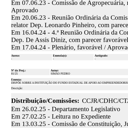
Em 07.06.23 - Comissão de Agropecuária, r
Aprovado
Em 20.06.23 - Reunião Ordinária da Comiss
relator Dep. Leonardo Pinheiro, com parec
Em 16.04.24 - 4.ª Reunião Ordinária da Com
Dep. De Assis Diniz, com parecer favoráv
Em 17.04.24 - Plenário, favorável / Aprov
Anexo:
Emenda(s):
Autógrafo:
-
-
-
Nº do Proj.:
Autor:
81/25
SIMÃO PEDRO
Ementa:
DISPÕE SOBRE A INSTITUIÇÃO DO FUNDO ESTADUAL DE APOIO AO EMPREENDEDORIS
Descrição:
Distribuição/Comissões:
CCJR/CDHC/CT
Em 26.02.25 - Departamento Legislativo
Em 27.02.25 - Leitura no Expediente
Em 13.03.25 - Comissão de Constituição, J