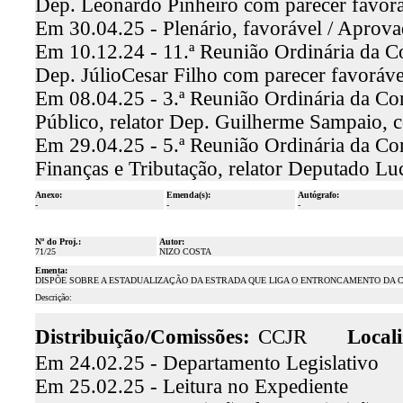
Dep. Leonardo Pinheiro com parecer favor
Em 30.04.25 - Plenário, favorável / Aprov
Em 10.12.24 - 11.ª Reunião Ordinária da C
Dep. JúlioCesar Filho com parecer favoráv
Em 08.04.25 - 3.ª Reunião Ordinária da Co
Público, relator Dep. Guilherme Sampaio, 
Em 29.04.25 - 5.ª Reunião Ordinária da C
Finanças e Tributação, relator Deputado Lu
Anexo:
Emenda(s):
Autógrafo:
-
-
-
Nº do Proj.:
Autor:
71/25
NIZO COSTA
Ementa:
DISPÕE SOBRE A ESTADUALIZAÇÃO DA ESTRADA QUE LIGA O ENTRONCAMENTO DA CE
Descrição:
Distribuição/Comissões:
CCJR
Locali
Em 24.02.25 - Departamento Legislativo
Em 25.02.25 - Leitura no Expediente