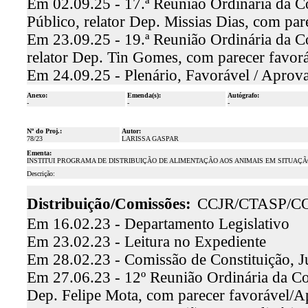
Em 02.09.25 - 17.ª Reunião Ordinária da C
Público, relator Dep. Missias Dias, com pa
Em 23.09.25 - 19.ª Reunião Ordinária da C
relator Dep. Tin Gomes, com parecer favo
Em 24.09.25 - Plenário, Favorável / Aprov
Anexo:
Emenda(s):
Autógrafo:
-
-
-
Nº do Proj.:
Autor:
78/23
LARISSA GASPAR
Ementa:
INSTITUI PROGRAMA DE DISTRIBUIÇÃO DE ALIMENTAÇÃO AOS ANIMAIS EM SITUAÇÃ
Descrição:
Distribuição/Comissões:
CCJR/CTASP/C
Em 16.02.23 - Departamento Legislativo
Em 23.02.23 - Leitura no Expediente
Em 28.02.23 - Comissão de Constituição, J
Em 27.06.23 - 12º Reunião Ordinária da Com
Dep. Felipe Mota, com parecer favorável/