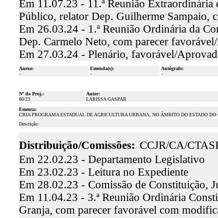
Em 11.07.23 - 11.ª Reunião Extraordinária
Público, relator Dep. Guilherme Sampaio, 
Em 26.03.24 - 1.ª Reunião Ordinária da Com
Dep. Carmelo Neto, com parecer favoráve
Em 27.03.24 - Plenário, favorável/Aprova
Anexo:
Emenda(s):
Autógrafo:
-
-
-
Nº do Proj.:
Autor:
80/23
LARISSA GASPAR
Ementa:
CRIA PROGRAMA ESTADUAL DE AGRICULTURA URBANA, NO ÂMBITO DO ESTADO DO 
Descrição:
Distribuição/Comissões:
CCJR/CA/CTAS
Em 22.02.23 - Departamento Legislativo
Em 23.02.23 - Leitura no Expediente
Em 28.02.23 - Comissão de Constituição, J
Em 11.04.23 - 3.ª Reunião Ordinária Constit
Granja, com parecer favorável com modifi