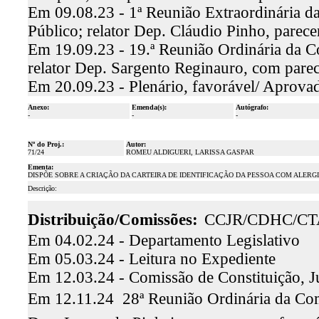
Em 09.08.23 - 1ª Reunião Extraordinária d
Público; relator Dep. Cláudio Pinho, parec
Em 19.09.23 - 19.ª Reunião Ordinária da C
relator Dep. Sargento Reginauro, com pare
Em 20.09.23 - Plenário, favorável/ Aprova
Anexo:
Emenda(s):
Autógrafo:
-
-
-
Nº do Proj.:
Autor:
71/24
ROMEU ALDIGUERI, LARISSA GASPAR
Ementa:
DISPÕE SOBRE A CRIAÇÃO DA CARTEIRA DE IDENTIFICAÇÃO DA PESSOA COM ALERGI
Descrição:
Distribuição/Comissões:
CCJR/CDHC/CT
Em 04.02.24 - Departamento Legislativo
Em 05.03.24 - Leitura no Expediente
Em 12.03.24 - Comissão de Constituição, J
Em 12.11.24  28ª Reunião Ordinária da Comi