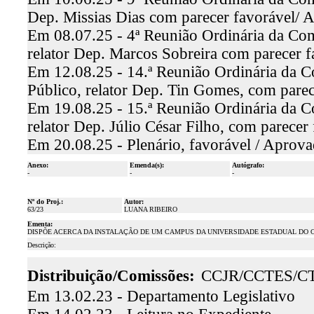
Dep. Missias Dias com parecer favorável/ 
Em 08.07.25 - 4ª Reunião Ordinária da Com
relator Dep. Marcos Sobreira com parecer 
Em 12.08.25 - 14.ª Reunião Ordinária da C
Público, relator Dep. Tin Gomes, com pare
Em 19.08.25 - 15.ª Reunião Ordinária da C
relator Dep. Júlio César Filho, com parece
Em 20.08.25 - Plenário, favorável / Aprov
Anexo:
Emenda(s):
Autógrafo:
-
-
-
Nº do Proj.:
Autor:
63/23
LUANA RIBEIRO
Ementa:
DISPÕE ACERCA DA INSTALAÇÃO DE UM CAMPUS DA UNIVERSIDADE ESTADUAL DO CE
Descrição:
Distribuição/Comissões:
CCJR/CCTES/C
Em 13.02.23 - Departamento Legislativo