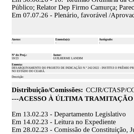
Público; Relator Dep Firmo Camurça; Parec
Em 07.07.26 - Plenário, favorável /Aprova
Anexo:
Emenda(s):
Autógrafo:
-
-
-
Nº do Proj.:
Autor:
59/23
GUILHERME LANDIM
Ementa:
DESARQUIVAMENTO DO PROJETO DE INDICAÇÃO N.º 242/2022 - INSTITUI O PRÊMIO
NO ESTADO DO CEARÁ.
Descrição:
Distribuição/Comissões:
CCJR/CTASP/C
---ACESSO À ÚLTIMA TRAMITAÇÃO 
Em 13.02.23 - Departamento Legislativo
Em 14.02.23 - Leitura no Expediente
Em 28.02.23 - Comissão de Constituição, J