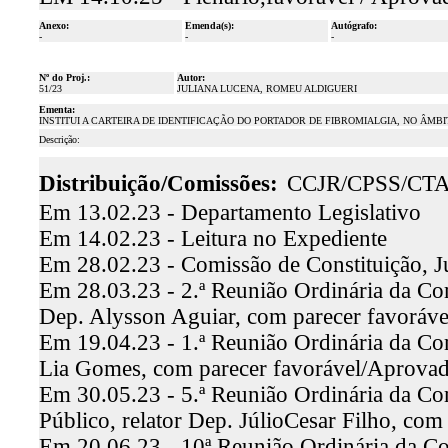
Anexo:
Emenda(s):
Autógrafo:
-
-
-
Nº do Proj.:
Autor:
51/23
JULIANA LUCENA, ROMEU ALDIGUERI
Ementa:
INSTITUI A CARTEIRA DE IDENTIFICAÇÃO DO PORTADOR DE FIBROMIALGIA, NO ÂMB
Descrição:
Distribuição/Comissões:
CCJR/CPSS/CT
Em 13.02.23 - Departamento Legislativo
Em 14.02.23 - Leitura no Expediente
Em 28.02.23 - Comissão de Constituição, J
Em 28.03.23 - 2.ª Reunião Ordinária da Comi
Dep. Alysson Aguiar, com parecer favoráv
Em 19.04.23 - 1.ª Reunião Ordinária da Com
Lia Gomes, com parecer favorável/Aprova
Em 30.05.23 - 5.ª Reunião Ordinária da Co
Público, relator Dep. JúlioCesar Filho, co
Em 20.06.23 - 10ª Reunião Ordinária da Co