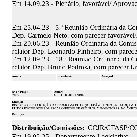
Em 14.09.23 - Plenário, favorável/ Aprova
Em 25.04.23 - 5.ª Reunião Ordinária da Comi
Dep. Carmelo Neto, com parecer favoráve
Em 20.06.23 - Reunião Ordinária da Comiss
relator Dep. Leonardo Pinheiro, com parec
Em 12.09.23 - 18.ª Reunião Ordinária da C
relator Dep. Bruno Pedrosa, com parecer f
Anexo:
Emenda(s):
Autógrafo:
-
-
-
Nº do Proj.:
Autor:
59/25
GUILHERME LANDIM
Ementa:
DISPÕE SOBRE A CRIAÇÃO DO PROGRAMA RUÍDO TOLERÂNCIA ZERO, A FIM DE AMP
RUÍDOS EXCESSIVOS POR ESCAPAMENTOS DE VEÍCULOS AUTOMOTORES, NO ÂMBITO
Descrição:
Distribuição/Comissões:
CCJR/CTASP/C
Em 19.02.25 - Departamento Legislativo