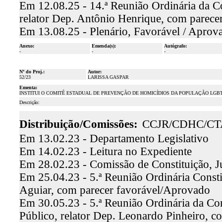
Em 12.08.25 - 14.ª Reunião Ordinária da C
relator Dep. Antônio Henrique, com parece
Em 13.08.25 - Plenário, Favorável / Aprov
Anexo:
Emenda(s):
Autógrafo:
-
-
-
Nº do Proj.:
Autor:
52/23
LARISSA GASPAR
Ementa:
INSTITUI O COMITÊ ESTADUAL DE PREVENÇÃO DE HOMICÍDIOS DA POPULAÇÃO LGBT
Descrição:
Distribuição/Comissões:
CCJR/CDHC/CT
Em 13.02.23 - Departamento Legislativo
Em 14.02.23 - Leitura no Expediente
Em 28.02.23 - Comissão de Constituição, J
Em 25.04.23 - 5.ª Reunião Ordinária Constit
Aguiar, com parecer favorável/Aprovado
Em 30.05.23 - 5.ª Reunião Ordinária da Co
Público, relator Dep. Leonardo Pinheiro, 