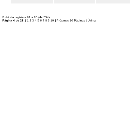
-
-
-
Exibindo registros 61 á 80 (de 554)
Página 4 de 28:
[
1
2
3
4
5
6
7
8
9
10
]
Próximas 10 Páginas
|
Última