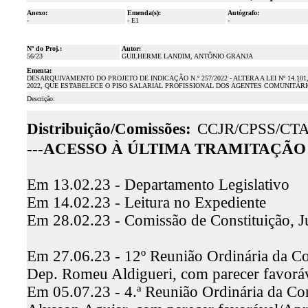
Anexo:
Emenda(s):
Autógrafo:
-
- E1
-
Nº do Proj.:
Autor:
56/23
GUILHERME LANDIM, ANTÔNIO GRANJA
Ementa:
DESARQUIVAMENTO DO PROJETO DE INDICAÇÃO N.º 257/2022 - ALTERA A LEI Nº 14.101
2022, QUE ESTABELECE O PISO SALARIAL PROFISSIONAL DOS AGENTES COMUNITÁRI
Descrição:
Distribuição/Comissões:
CCJR/CPSS/CT
---ACESSO À ÚLTIMA TRAMITAÇÃO 
Em 13.02.23 - Departamento Legislativo
Em 14.02.23 - Leitura no Expediente
Em 28.02.23 - Comissão de Constituição, J
Em 27.06.23 - 12º Reunião Ordinária da Com
Dep. Romeu Aldigueri, com parecer favor
Em 05.07.23 - 4.ª Reunião Ordinária da Com