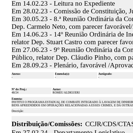
Em 14.02.23 - Leitura no Expediente
Em 28.02.23 - Comissão de Constituição, J
Em 30.05.23 - 8.ª Reunião Ordinária da Comi
Dep. Carmelo Neto, com parecer favoráve
Em 14.06.23 - 14º Reunião Ordinária de I
relator Dep. Stuart Castro com parecer fav
Em 27.06.23 - 9º Reunião Ordinária da Com
Público, relator Dep. Cláudio Pinho, com 
Em 28.09.23 - Plenário, favorável /Aprova
Anexo:
Emenda(s):
Autógrafo:
-
-
-
Nº do Proj.:
Autor:
48/24
ROMEU ALDIGUERI
Ementa:
INSTITUI O PROGRAMA ESTADUAL DE COMBATE INTEGRADO À LAVAGEM DE DINHEI
BENS APREENDIDOS EM OPERAÇÕES RELACIONADAS A ESSES CRIMES, E DÁ OUTRAS
Descrição:
Distribuição/Comissões:
CCJR/CDS/CTA
Em 27.02.24 - Departamento Legislativo