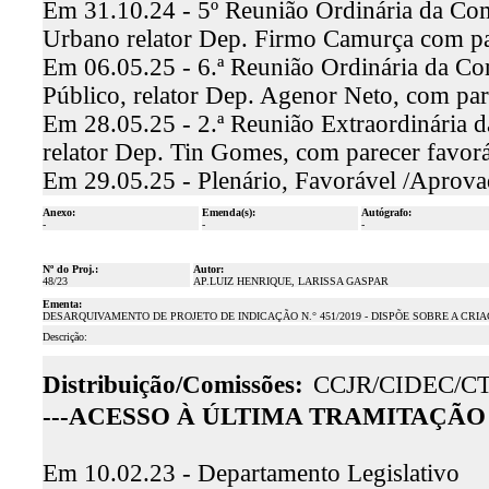
Em 31.10.24 - 5º Reunião Ordinária da Co
Urbano relator Dep. Firmo Camurça com pa
Em 06.05.25 - 6.ª Reunião Ordinária da Co
Público, relator Dep. Agenor Neto, com pa
Em 28.05.25 - 2.ª Reunião Extraordinária 
relator Dep. Tin Gomes, com parecer favo
Em 29.05.25 - Plenário, Favorável /Aprov
Anexo:
Emenda(s):
Autógrafo:
-
-
-
Nº do Proj.:
Autor:
48/23
AP.LUIZ HENRIQUE, LARISSA GASPAR
Ementa:
DESARQUIVAMENTO DE PROJETO DE INDICAÇÃO N.° 451/2019 - DISPÕE SOBRE A CRI
Descrição:
Distribuição/Comissões:
CCJR/CIDEC/C
---ACESSO À ÚLTIMA TRAMITAÇÃO 
Em 10.02.23 - Departamento Legislativo