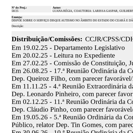
Nº do Proj.:
Autor:
58/25
LUANA RÉGIA, COAUTORIA: LARISSA GASPAR, GUILHE
Ementa:
DISPÕE SOBRE O SERVIÇO DISQUE AUTISMO NO ÂMBITO DO ESTADO DO CEARÁ E D
Descrição:
Distribuição/Comissões:
CCJR/CPSS/CD
Em 19.02.25 - Departamento Legislativo
Em 20.02.25 - Leitura no Expediente
Em 27.02.25 - Comissão de Constituição, J
Em 26.08.25 - 17.ª Reunião Ordinária da Co
Dep. Queiroz Filho, com parecer favoráve
Em 11.11.25 - 4.ª Reunião Extraordinária d
Dep. Leonardo Pinheiro, com parecer favo
Em 02.12.25 - 11.ª Reunião Ordinária da C
Dep. Cláudio Pinho, com parecer favoráve
Em 19.05.26 - 5.ª Reunião Ordinária da Co
Público, relator Dep. Tin Gomes, com pare
Em 30.06.26 - 10.ª Reunião Ordinária da C