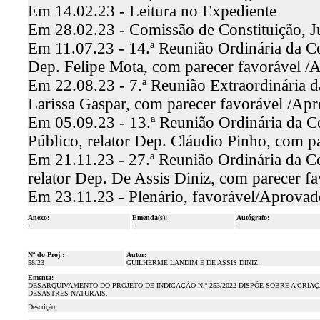
Em 14.02.23 - Leitura no Expediente
Em 28.02.23 - Comissão de Constituição, J
Em 11.07.23 - 14.ª Reunião Ordinária da Co
Dep. Felipe Mota, com parecer favorável /
Em 22.08.23 - 7.ª Reunião Extraordinária d
Larissa Gaspar, com parecer favorável /Ap
Em 05.09.23 - 13.ª Reunião Ordinária da C
Público, relator Dep. Cláudio Pinho, com 
Em 21.11.23 - 27.ª Reunião Ordinária da C
relator Dep. De Assis Diniz, com parecer 
Em 23.11.23 - Plenário, favorável/Aprovad
Anexo:
Emenda(s):
Autógrafo:
-
-
-
Nº do Proj.:
Autor:
58/23
GUILHERME LANDIM E DE ASSIS DINIZ
Ementa:
DESARQUIVAMENTO DO PROJETO DE INDICAÇÃO N.º 253/2022 DISPÕE SOBRE A CRI
DESASTRES NATURAIS.
Descrição: