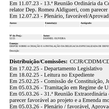
Em 11.07.23 - 13.ª Reunião Ordinária da C
relator Dep. Romeu Aldigueri, com parecer
Em 12.07.23 - Plenário, favorável/Aprova
Anexo:
Emenda(s):
Autógrafo:
-
-
-
Nº do Proj.:
Autor:
52/25
DANNIEL OLIVEIRA
Ementa:
DISPÕE SOBRE A CRIAÇÃO E A INSTALAÇÃO DA DELEGACIA ESPECIALIZADA DE DEF
Descrição:
Distribuição/Comissões:
CCJR/CDDM/CD
Em 17.02.25 - Departamento Legislativo
Em 18.02.25 - Leitura no Expediente
Em 25.02.25 - Comissão de Constituição, J
Em 05.03.26 - Tramitação em Regime de U
Em 05.03.26 - 31.ª Reunião Extraordinária 
parecer favorável ao projeto e a Emenda mo
Em 05.03.26 - Plenário / favorável, Aprov