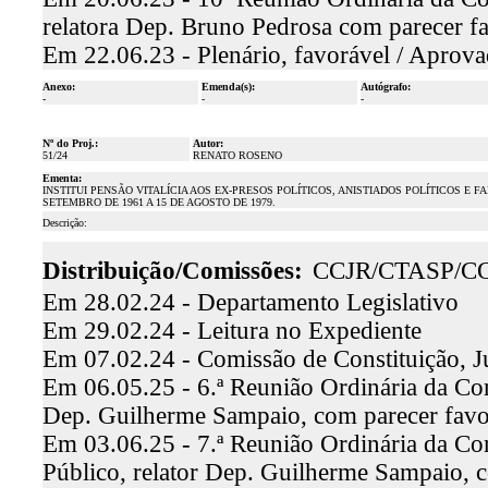
relatora Dep. Bruno Pedrosa com parecer f
Em 22.06.23 - Plenário, favorável / Aprov
Anexo:
Emenda(s):
Autógrafo:
-
-
-
Nº do Proj.:
Autor:
51/24
RENATO ROSENO
Ementa:
INSTITUI PENSÃO VITALÍCIA AOS EX-PRESOS POLÍTICOS, ANISTIADOS POLÍTICOS E
SETEMBRO DE 1961 A 15 DE AGOSTO DE 1979.
Descrição:
Distribuição/Comissões:
CCJR/CTASP/C
Em 28.02.24 - Departamento Legislativo
Em 29.02.24 - Leitura no Expediente
Em 07.02.24 - Comissão de Constituição, J
Em 06.05.25 - 6.ª Reunião Ordinária da Comi
Dep. Guilherme Sampaio, com parecer fav
Em 03.06.25 - 7.ª Reunião Ordinária da Co
Público, relator Dep. Guilherme Sampaio, 