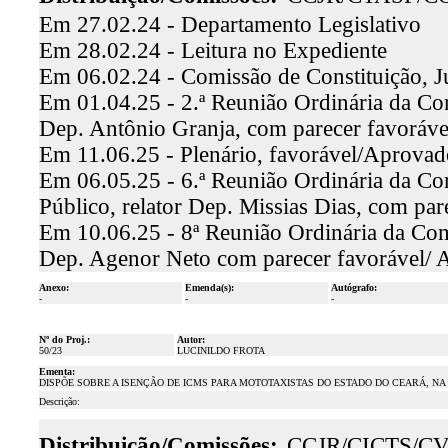
Em 27.02.24 - Departamento Legislativo
Em 28.02.24 - Leitura no Expediente
Em 06.02.24 - Comissão de Constituição, J
Em 01.04.25 - 2.ª Reunião Ordinária da Com
Dep. Antônio Granja, com parecer favoráv
Em 11.06.25 - Plenário, favorável/Aprovad
Em 06.05.25 - 6.ª Reunião Ordinária da Co
Público, relator Dep. Missias Dias, com pa
Em 10.06.25 - 8ª Reunião Ordinária da Comi
Dep. Agenor Neto com parecer favorável/
Anexo:
Emenda(s):
Autógrafo:
-
-
-
Nº do Proj.:
Autor:
50/23
LUCINILDO FROTA
Ementa:
DISPÕE SOBRE A ISENÇÃO DE ICMS PARA MOTOTAXISTAS DO ESTADO DO CEARÁ, NA
Descrição:
Distribuição/Comissões:
CCJR/CICTS/C