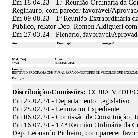
Em 18.04.23 - 1.ª Reunião Ordinária da Com
Reginauro, com parecer favorável/Aprovad
Em 09.08.23 - 1º Reunião Extraordinária d
Público, relator Dep. Romeu Aldigueri com
Em 27.03.24 - Plenário, favorável/Aprova
Anexo:
Emenda(s):
Autógrafo:
-
-
-
Nº do Proj.:
Autor:
47/24
MISSIAS DIAS
Ementa:
INSTITUI O PROGRAMA CNH RURAL PARA CONDUTORES DE VEÍCULOS QUE EXERÇAM 
Descrição:
Distribuição/Comissões:
CCJR/CVTDU/C
Em 27.02.24 - Departamento Legislativo
Em 28.02.24 - Leitura no Expediente
Em 06.02.24 - Comissão de Constituição, J
Em 16.07.24 - 17.ª Reunião Ordinária da Co
Dep. Leonardo Pinheiro, com parecer favo