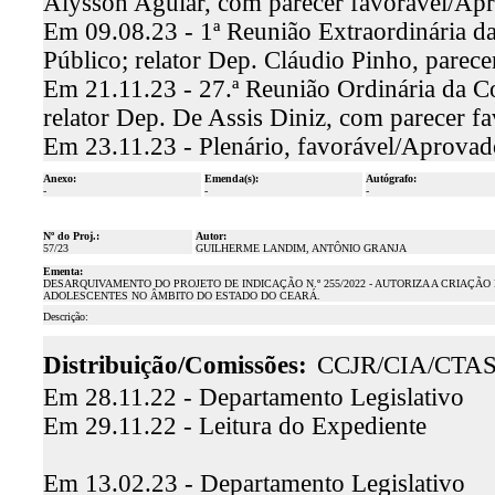
Alysson Aguiar, com parecer favorável/Ap
Em 09.08.23 - 1ª Reunião Extraordinária d
Público; relator Dep. Cláudio Pinho, parec
Em 21.11.23 - 27.ª Reunião Ordinária da C
relator Dep. De Assis Diniz, com parecer 
Em 23.11.23 - Plenário, favorável/Aprovad
Anexo:
Emenda(s):
Autógrafo:
-
-
-
Nº do Proj.:
Autor:
57/23
GUILHERME LANDIM, ANTÔNIO GRANJA
Ementa:
DESARQUIVAMENTO DO PROJETO DE INDICAÇÃO N.º 255/2022 - AUTORIZA A CRIAÇÃ
ADOLESCENTES NO ÂMBITO DO ESTADO DO CEARÁ.
Descrição:
Distribuição/Comissões:
CCJR/CIA/CTA
Em 28.11.22 - Departamento Legislativo
Em 29.11.22 - Leitura do Expediente
Em 13.02.23 - Departamento Legislativo