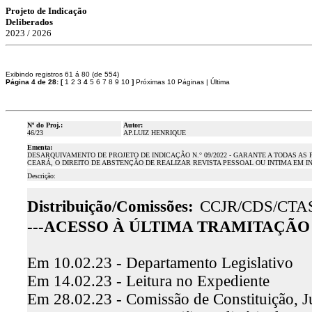
Projeto de Indicação
Deliberados
2023 / 2026
Exibindo registros 61 á 80 (de 554)
Página 4 de 28:
[
1
2
3
4
5
6
7
8
9
10
]
Próximas 10 Páginas
|
Última
Nº do Proj.:
Autor:
46/23
AP.LUIZ HENRIQUE
Ementa:
DESARQUIVAMENTO DE PROJETO DE INDICAÇÃO N.° 09/2022 - GARANTE A TODAS AS P
CEARÁ, O DIREITO DE ABSTENÇÃO DE REALIZAR REVISTA PESSOAL OU INTIMA EM 
Descrição:
Distribuição/Comissões:
CCJR/CDS/CTA
---ACESSO À ÚLTIMA TRAMITAÇÃO 
Em 10.02.23 - Departamento Legislativo
Em 14.02.23 - Leitura no Expediente
Em 28.02.23 - Comissão de Constituição, J