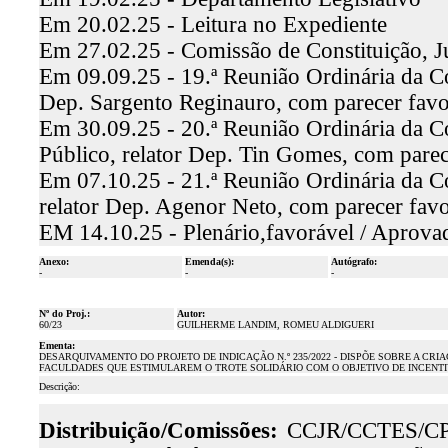
Em 20.02.25 - Leitura no Expediente
Em 27.02.25 - Comissão de Constituição, J
Em 09.09.25 - 19.ª Reunião Ordinária da Co
Dep. Sargento Reginauro, com parecer fav
Em 30.09.25 - 20.ª Reunião Ordinária da C
Público, relator Dep. Tin Gomes, com pare
Em 07.10.25 - 21.ª Reunião Ordinária da C
relator Dep. Agenor Neto, com parecer fav
EM 14.10.25 - Plenário,favorável / Aprova
Anexo:
Emenda(s):
Autógrafo:
-
-
-
Nº do Proj.:
Autor:
60/23
GUILHERME LANDIM, ROMEU ALDIGUERI
Ementa:
DESARQUIVAMENTO DO PROJETO DE INDICAÇÃO N.º 235/2022 - DISPÕE SOBRE A CR
FACULDADES QUE ESTIMULAREM O TROTE SOLIDÁRIO COM O OBJETIVO DE INCENT
Descrição:
Distribuição/Comissões:
CCJR/CCTES/C