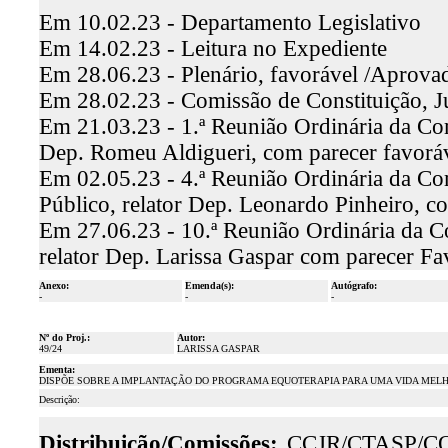
Em 10.02.23 - Departamento Legislativo
Em 14.02.23 - Leitura no Expediente
Em 28.06.23 - Plenário, favorável /Aprova
Em 28.02.23 - Comissão de Constituição, J
Em 21.03.23 - 1.ª Reunião Ordinária da Comi
Dep. Romeu Aldigueri, com parecer favor
Em 02.05.23 - 4.ª Reunião Ordinária da Co
Público, relator Dep. Leonardo Pinheiro, 
Em 27.06.23 - 10.ª Reunião Ordinária da C
relator Dep. Larissa Gaspar com parecer F
Anexo:
Emenda(s):
Autógrafo:
-
-
-
Nº do Proj.:
Autor:
49/24
LARISSA GASPAR
Ementa:
DISPÕE SOBRE A IMPLANTAÇÃO DO PROGRAMA EQUOTERAPIA PARA UMA VIDA MELHO
Descrição:
Distribuição/Comissões:
CCJR/CTASP/C