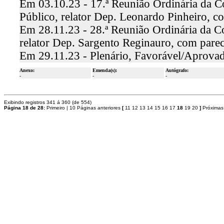
Em 03.10.23 - 17.ª Reunião Ordinária da C
Público, relator Dep. Leonardo Pinheiro, 
Em 28.11.23 - 28.ª Reunião Ordinária da C
relator Dep. Sargento Reginauro, com pare
Em 29.11.23 - Plenário, Favorável/Aprova
Anexo:
Emenda(s):
Autógrafo:
-
-
-
Exibindo registros 341 á 360 (de 554)
Página 18 de 28:
Primeiro
|
10 Páginas anteriores
[
11
12
13
14
15
16
17
18
19
20
]
Próximas