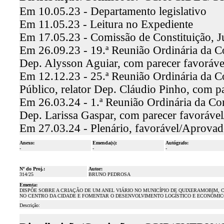
Em 10.05.23 - Departamento legislativo
Em 11.05.23 - Leitura no Expediente
Em 17.05.23 - Comissão de Constituição, J
Em 26.09.23 - 19.ª Reunião Ordinária da Co
Dep. Alysson Aguiar, com parecer favoráv
Em 12.12.23 - 25.ª Reunião Ordinária da C
Público, relator Dep. Cláudio Pinho, com 
Em 26.03.24 - 1.ª Reunião Ordinária da Com
Dep. Larissa Gaspar, com parecer favoráve
Em 27.03.24 - Plenário, favorável/Aprova
Anexo:
Emenda(s):
Autógrafo:
-
-
-
Nº do Proj.:
Autor:
314/25
BRUNO PEDROSA
Ementa:
DISPÕE SOBRE A CRIAÇÃO DE UM ANEL VIÁRIO NO MUNICÍPIO DE QUIXERAMOBIM,
NO CENTRO DA CIDADE E FOMENTAR O DESENVOLVIMENTO LOGÍSTICO E ECONÔMIC
Descrição: