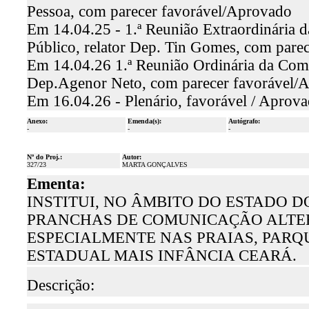
Pessoa, com parecer favorável/Aprovado
Em 14.04.25 - 1.ª Reunião Extraordinária 
Público, relator Dep. Tin Gomes, com pare
Em 14.04.26 1.ª Reunião Ordinária da Comi
Dep.Agenor Neto, com parecer favorável/
Em 16.04.26 - Plenário, favorável / Aprov
Anexo:
Emenda(s):
Autógrafo:
-
-
-
Nº do Proj.:
Autor:
327/23
MARTA GONÇALVES
Ementa:
INSTITUI, NO ÂMBITO DO ESTADO D
PRANCHAS DE COMUNICAÇÃO ALTER
ESPECIALMENTE NAS PRAIAS, PAR
ESTADUAL MAIS INFÂNCIA CEARÁ.
Descrição: