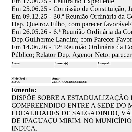
Em 17.06.25 - Leitura no Expediente
Em 25.06.25 - Comissão de Constituição, J
Em 09.12.25 - 30.ª Reunião Ordinária da Co
Dep. Queiroz Filho, com parecer favoráve
Em 26.05.26 - 6.ª Reunião Ordinária da Com
Dep.Guilherme Landim; com Parecer Favor
Em 14.06.26 - 12ª Reunião Ordinária da Co
Público; Relator Dep. Agenor Neto; parecer
Anexo:
Emenda(s):
Autógrafo:
-
-
-
Nº do Proj.:
Autor:
333/26
ZEZINHO ALBUQUERQUE
Ementa:
DISPÕE SOBRE A ESTADUALIZAÇÃO 
COMPREENDIDO ENTRE A SEDE DO M
LOCALIDADES DE SALGADINHO, VÁR
DE IPAGUAÇU MIRIM, NO MUNICÍPI
INDICA.