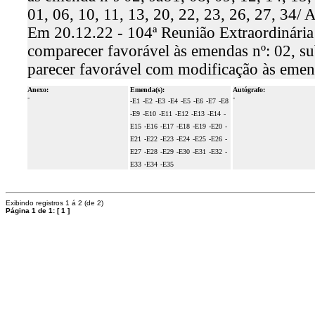
01, 06, 10, 11, 13, 20, 22, 23, 26, 27, 34/
Em 20.12.22 - 104ª Reunião Extraordinária
comparecer favorável às emendas nº: 02, sub
parecer favorável com modificação às emenda
Anexo:
Emenda(s):
Autógrafo:
-
-
-E1
-E2
-E3
-E4
-E5
-E6
-E7
-E8
-E9
-E10
-E11
-E12
-E13
-E14
-
E15
-E16
-E17
-E18
-E19
-E20
-
E21
-E22
-E23
-E24
-E25
-E26
-
E27
-E28
-E29
-E30
-E31
-E32
-
E33
-E34
-E35
Exibindo registros 1 á 2 (de 2)
Página 1 de 1:
[
1
]