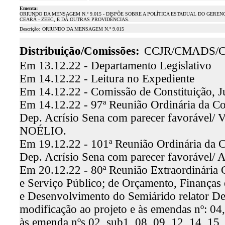
Ementa:
ORIUNDO DA MENSAGEM N.º 9.015 - DISPÕE SOBRE A POLÍTICA ESTADUAL DO GER
CEARÁ - ZEEC, E DÁ OUTRAS PROVIDÊNCIAS.
Descrição:
ORIUNDO DA MENSAGEM N.º 9.015
Distribuição/Comissões:
CCJR/CMADS/C
Em 13.12.22 - Departamento Legislativo
Em 14.12.22 - Leitura no Expediente
Em 14.12.22 - Comissão de Constituição, Ju
Em 14.12.22 - 97ª Reunião Ordinária da Com
Dep. Acrísio Sena com parecer favorá
NOÉLIO.
Em 19.12.22 - 101ª Reunião Ordinária da Co
Dep. Acrísio Sena com parecer favorável/ 
Em 20.12.22 - 80ª Reunião Extraordinária 
e Serviço Público; de Orçamento, Finanças 
e Desenvolvimento do Semiárido relator De
modificação ao projeto e às emendas nº: 04, 
às emenda nºs 02, sub1, 08, 09, 12, 14, 15, 