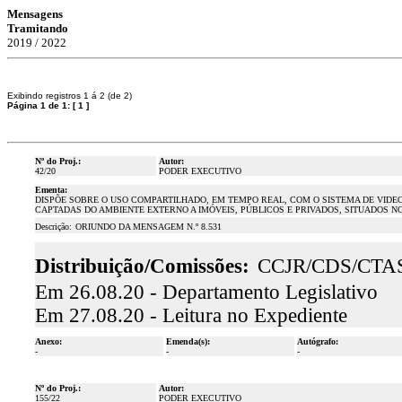
Mensagens
Tramitando
2019 / 2022
Exibindo registros 1 á 2 (de 2)
Página 1 de 1:
[
1
]
Nº do Proj.:
Autor:
42/20
PODER EXECUTIVO
Ementa:
DISPÕE SOBRE O USO COMPARTILHADO, EM TEMPO REAL, COM O SISTEMA DE VI
CAPTADAS DO AMBIENTE EXTERNO A IMÓVEIS, PÚBLICOS E PRIVADOS, SITUADOS N
Descrição:
ORIUNDO DA MENSAGEM N.º 8.531
Distribuição/Comissões:
CCJR/CDS/CTA
Em 26.08.20 - Departamento Legislativo
Em 27.08.20 - Leitura no Expediente
Anexo:
Emenda(s):
Autógrafo:
-
-
-
Nº do Proj.:
Autor:
155/22
PODER EXECUTIVO