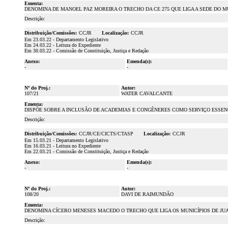
Ementa:
DENOMINA DE MANOEL PAZ MOREIRA O TRECHO DA CE 275 QUE LIGA A SEDE DO MU
Descrição:
Distribuição/Comissões:
CCJR
Localização:
CCJR
Em 23.03.22 - Departamento Legislativo
Em 24.03.22 - Leitura do Expediente
Em 30.03.22 - Comissão de Constituição, Justiça e Redação
Anexo:
Emenda(s):
-
-
Nº do Proj.:
Autor:
107/21
WATER CAVALCANTE
Ementa:
DISPÕE SOBRE A INCLUSÃO DE ACADEMIAS E CONGÊNERES COMO SERVIÇO ESSEN
Descrição:
Distribuição/Comissões:
CCJR/CE/CICTS/CTASP
Localização:
CCJR
Em 15.03.21 - Departamento Legislativo
Em 16.03.21 - Leitura no Expediente
Em 22.03.21 - Comissão de Constituição, Justiça e Redação
Anexo:
Emenda(s):
-
-
Nº do Proj.:
Autor:
108/20
DAVI DE RAIMUNDÃO
Ementa:
DENOMINA CÍCERO MENESES MACEDO O TRECHO QUE LIGA OS MUNICÍPIOS DE JUA
Descrição: