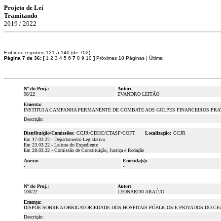
Projeto de Lei
Tramitando
2019 / 2022
Exibindo registros 121 á 140 (de 702)
Página 7 de 36:
[
1
2
3
4
5
6
7
8
9
10
]
Próximas 10 Páginas
|
Última
Nº do Proj.:
Autor:
98/22
EVANDRO LEITÃO
Ementa:
INSTITUI A CAMPANHA PERMANENTE DE COMBATE AOS GOLPES FINANCEIROS PRA
Descrição:
Distribuição/Comissões:
CCJR/CDHC/CTASP/COFT
Localização:
CCJR
Em 17.03.22 - Departamento Legislativo
Em 23.03.22 - Leitura do Expediente
Em 28.03.22 - Comissão de Constituição, Justiça e Redação
Anexo:
Emenda(s):
-
-
Nº do Proj.:
Autor:
100/22
LEONARDO ARAÚJO
Ementa:
DISPÕE SOBRE A OBRIGATORIEDADE DOS HOSPITAIS PÚBLICOS E PRIVADOS DO CE
Descrição: