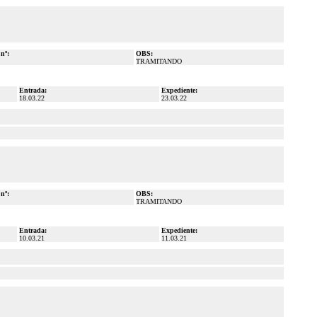
 nº:
OBS:
TRAMITANDO
Entrada:
Expediente:
18.03.22
23.03.22
 nº:
OBS:
TRAMITANDO
Entrada:
Expediente:
10.03.21
11.03.21