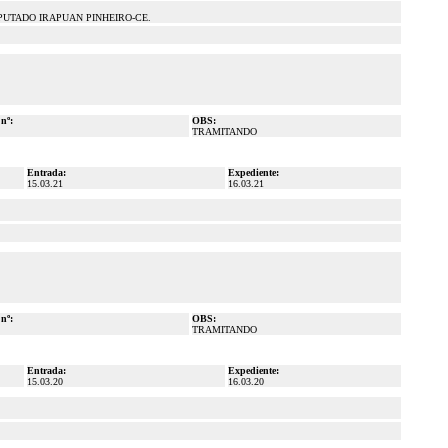
PUTADO IRAPUAN PINHEIRO-CE.
 nº:
OBS:
TRAMITANDO
Entrada:
Expediente:
15.03.21
16.03.21
 nº:
OBS:
TRAMITANDO
Entrada:
Expediente:
15.03.20
16.03.20