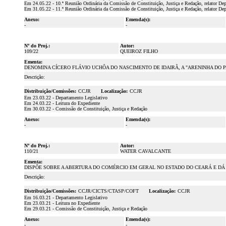
Em 24.05.22 - 10.ª Reunião Ordinária da Comissão de Constituição, Justiça e Redação, re
Em 31.05.22 - 11.ª Reunião Ordinária da Comissão de Constituição, Justiça e Redação, relator De
Anexo:
Emenda(s):
-
-
Nº do Proj.:
Autor:
109/22
QUEIROZ FILHO
Ementa:
DENOMINA CÍCERO FLÁVIO UCHÔA DO NASCIMENTO DE IDAIRÃ, A "ARENINHA DO 
Descrição:
Distribuição/Comissões:
CCJR
Localização:
CCJR
Em 23.03.22 - Departamento Legislativo
Em 24.03.22 - Leitura do Expediente
Em 30.03.22 - Comissão de Constituição, Justiça e Redação
Anexo:
Emenda(s):
-
-
Nº do Proj.:
Autor:
110/21
WATER CAVALCANTE
Ementa:
DISPÕE SOBRE A ABERTURA DO COMÉRCIO EM GERAL NO ESTADO DO CEARÁ E DÁ
Descrição:
Distribuição/Comissões:
CCJR/CICTS/CTASP/COFT
Localização:
CCJR
Em 16.03.21 - Departamento Legislativo
Em 23.03.21 - Leitura no Expediente
Em 29.03.21 - Comissão de Constituição, Justiça e Redação
Anexo:
Emenda(s):
-
-