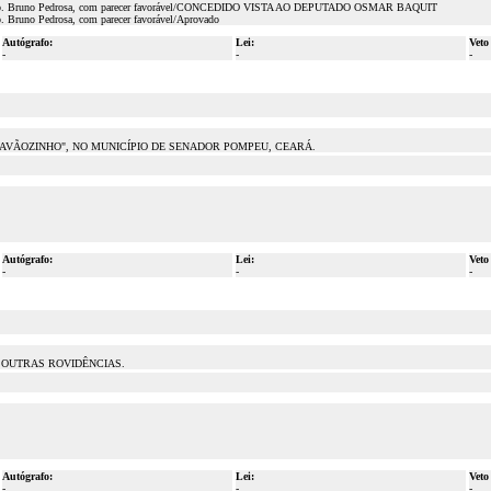
lator Dep. Bruno Pedrosa, com parecer favorável/CONCEDIDO VISTA AO DEPUTADO OSMAR BAQUIT
p. Bruno Pedrosa, com parecer favorável/Aprovado
Autógrafo:
Lei:
Veto
-
-
-
PAVÃOZINHO", NO MUNICÍPIO DE SENADOR POMPEU, CEARÁ.
Autógrafo:
Lei:
Veto
-
-
-
 OUTRAS ROVIDÊNCIAS.
Autógrafo:
Lei:
Veto
-
-
-