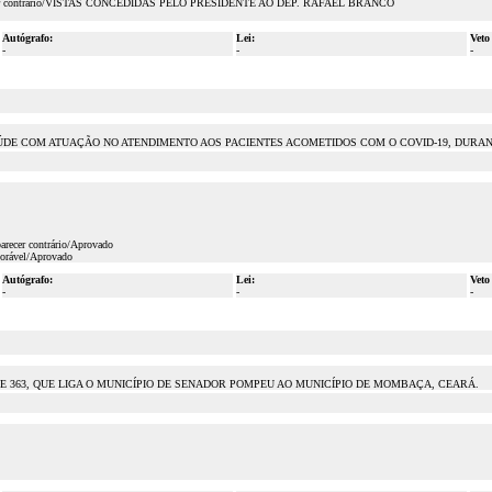
ho, parecer contrário/VISTAS CONCEDIDAS PELO PRESIDENTE AO DEP. RAFAEL BRANCO
Autógrafo:
Lei:
Veto
-
-
-
SAÚDE COM ATUAÇÃO NO ATENDIMENTO AOS PACIENTES ACOMETIDOS COM O COVID-19, DURA
arecer contrário/Aprovado
vorável/Aprovado
Autógrafo:
Lei:
Veto
-
-
-
 363, QUE LIGA O MUNICÍPIO DE SENADOR POMPEU AO MUNICÍPIO DE MOMBAÇA, CEARÁ.