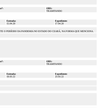
 nº:
OBS:
TRAMITANDO
Entrada:
Expediente:
15.04.20
17.04.20
NTE O PERÍODO DA PANDEMIA NO ESTADO DO CEARÁ, NA FORMA QUE MENCIONA.
 nº:
OBS:
TRAMITANDO
Entrada:
Expediente:
18.03.22
23.03.22