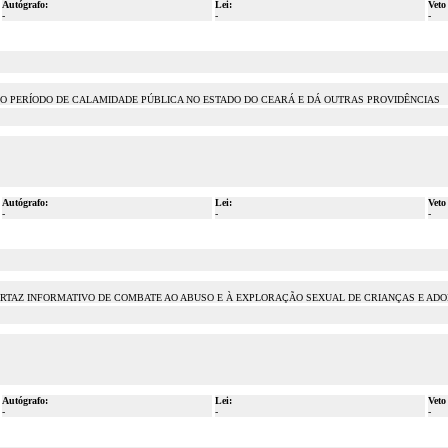
Autógrafo:
Lei:
Veto
-
-
-
 O PERÍODO DE CALAMIDADE PÚBLICA NO ESTADO DO CEARÁ E DÁ OUTRAS PROVIDÊNCIAS
Autógrafo:
Lei:
Veto
-
-
-
E CARTAZ INFORMATIVO DE COMBATE AO ABUSO E À EXPLORAÇÃO SEXUAL DE CRIANÇAS E AD
Autógrafo:
Lei:
Veto
-
-
-