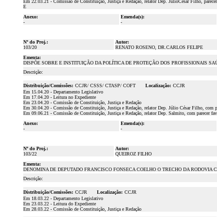
Em 22.03.21 - Comissão de Constituição, Justiça e Redação, relator Dep. JúlioCésar Fil
E
Anexo:
Emenda(s):
-
-
Nº do Proj.:
Autor:
103/20
RENATO ROSENO, DR.CARLOS FELIPE
Ementa:
DISPÕE SOBRE E INSTITUIÇÃO DA POLÍTICA DE PROTEÇÃO DOS PROFISSIONAIS 
Descrição:
Distribuição/Comissões:
CCJR/ CSSS/ CTASP/ COFT
Localização:
CCJR
Em 15.04.20 - Departamento Legislativo
Em 17.04.20 - Leitura no Expediente
Em 23.04.20 - Comissão de Constituição, Justiça e Redação
Em 30.04.20 - Comissão de Constituição, Justiça e Redação, relator Dep. Júlio César Filho, com p
Em 09.06.21 - Comissão de Constituição, Justiça e Redação, relator Dep. Salmito, com parecer fa
Anexo:
Emenda(s):
-
-
Nº do Proj.:
Autor:
103/22
QUEIROZ FILHO
Ementa:
DENOMINA DE DEPUTADO FRANCISCO FONSECA COELHO O TRECHO DA RODOVIA CE
Descrição:
Distribuição/Comissões:
CCJR
Localização:
CCJR
Em 18.03.22 - Departamento Legislativo
Em 23.03.22 - Leitura do Expediente
Em 28.03.22 - Comissão de Constituição, Justiça e Redação