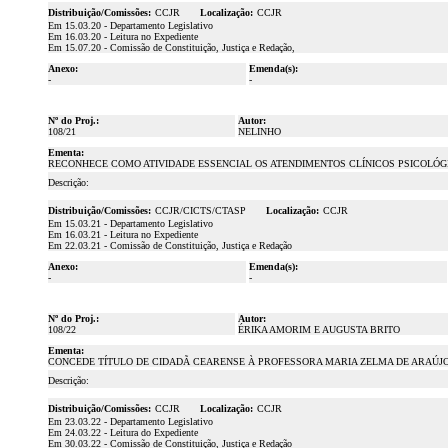
Distribuição/Comissões:
CCJR
Localização:
CCJR
Em 15.03.20 - Departamento Legislativo
Em 16.03.20 - Leitura no Expediente
Em 15.07.20 - Comissão de Constituição, Justiça e Redação,
Anexo:
Emenda(s):
-
-
Nº do Proj.:
Autor:
108/21
NELINHO
Ementa:
RECONHECE COMO ATIVIDADE ESSENCIAL OS ATENDIMENTOS CLÍNICOS PSICOLÓG
Descrição:
Distribuição/Comissões:
CCJR/CICTS/CTASP
Localização:
CCJR
Em 15.03.21 - Departamento Legislativo
Em 16.03.21 - Leitura no Expediente
Em 22.03.21 - Comissão de Constituição, Justiça e Redação
Anexo:
Emenda(s):
-
-
Nº do Proj.:
Autor:
108/22
ÉRIKA AMORIM E AUGUSTA BRITO
Ementa:
CONCEDE TÍTULO DE CIDADÃ CEARENSE À PROFESSORA MARIA ZELMA DE ARAÚJ
Descrição:
Distribuição/Comissões:
CCJR
Localização:
CCJR
Em 23.03.22 - Departamento Legislativo
Em 24.03.22 - Leitura do Expediente
Em 30.03.22 - Comissão de Constituição, Justiça e Redação