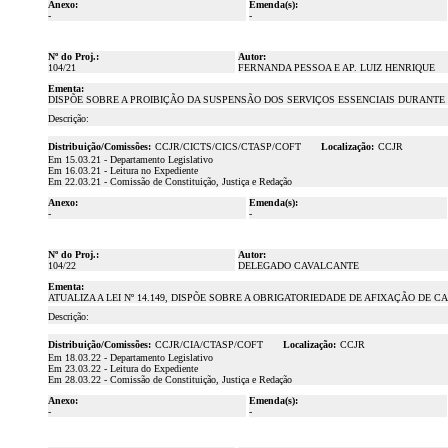
Anexo:
Emenda(s):
-
-
Nº do Proj.:
Autor:
104/21
FERNANDA PESSOA E AP. LUIZ HENRIQUE
Ementa:
DISPÕE SOBRE A PROIBIÇÃO DA SUSPENSÃO DOS SERVIÇOS ESSENCIAIS DURANTE
Descrição:
Distribuição/Comissões:
CCJR/CICTS/CICS/CTASP/COFT
Localização:
CCJR
Em 15.03.21 - Departamento Legislativo
Em 16.03.21 - Leitura no Expediente
Em 22.03.21 - Comissão de Constituição, Justiça e Redação
Anexo:
Emenda(s):
-
-
Nº do Proj.:
Autor:
104/22
DELEGADO CAVALCANTE
Ementa:
ATUALIZA A LEI Nº 14.149, DISPÕE SOBRE A OBRIGATORIEDADE DE AFIXAÇÃO D
Descrição:
Distribuição/Comissões:
CCJR/CIA/CTASP/COFT
Localização:
CCJR
Em 18.03.22 - Departamento Legislativo
Em 23.03.22 - Leitura do Expediente
Em 28.03.22 - Comissão de Constituição, Justiça e Redação
Anexo:
Emenda(s):
-
-