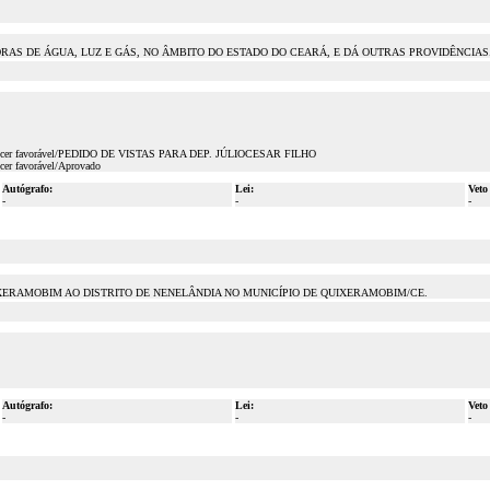
AS DE ÁGUA, LUZ E GÁS, NO ÂMBITO DO ESTADO DO CEARÁ, E DÁ OUTRAS PROVIDÊNCIAS
om parecer favorável/PEDIDO DE VISTAS PARA DEP. JÚLIOCESAR FILHO
cer favorável/Aprovado
Autógrafo:
Lei:
Veto
-
-
-
IXERAMOBIM AO DISTRITO DE NENELÂNDIA NO MUNICÍPIO DE QUIXERAMOBIM/CE.
Autógrafo:
Lei:
Veto
-
-
-