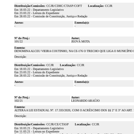
Distribuição/Comissões:
CCJR/CDHC/CTASP/COFT
Localização:
CCJR
Em 18.03.22 - Departamento Legislativo
Em 23.03.22 - Leitura do Expediente
Em 28.03.22 - Comissão de Constituição, Justiça e Redação
Anexo:
Emenda(s):
-
-
Nº do Proj.:
Autor:
101/22
JEOVÁ MOTA
Ementa:
DENOMINA ALCEU VIEIRA COUTINHO, NA CE-176 O TRECHO QUE LIGA O MUNICÍPIO D
Descrição:
Distribuição/Comissões:
CCJR
Localização:
CCJR
Em 18.03.22 - Departamento Legislativo
Em 23.03.22 - Leitura do Expediente
Em 28.03.22 - Comissão de Constituição, Justiça e Redação
Anexo:
Emenda(s):
-
-
Nº do Proj.:
Autor:
102/21
LEONARDO ARAÚJO
Ementa:
ALTERA A LEI ESTADUAL Nº. 17.333/2020, COM O ACRÉSCIMO DOS §§ 2° E 3° AO ART. 
Descrição:
Distribuição/Comissões:
CCJR/CE/CTASP
Localização:
CCJR
Em 10.03.21 - Departamento Legislativo
Em 11.03.21 - Leitura no Expediente