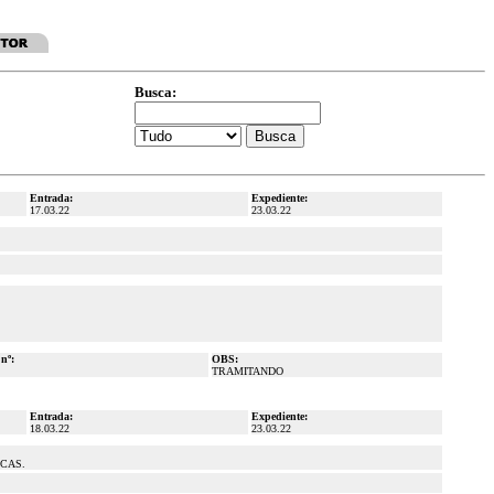
Busca:
Entrada:
Expediente:
17.03.22
23.03.22
 nº:
OBS:
TRAMITANDO
Entrada:
Expediente:
18.03.22
23.03.22
CAS.