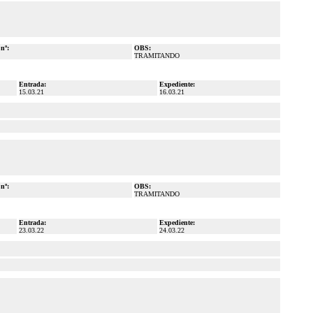
 nº:
OBS:
TRAMITANDO
Entrada:
Expediente:
15.03.21
16.03.21
 nº:
OBS:
TRAMITANDO
Entrada:
Expediente:
23.03.22
24.03.22