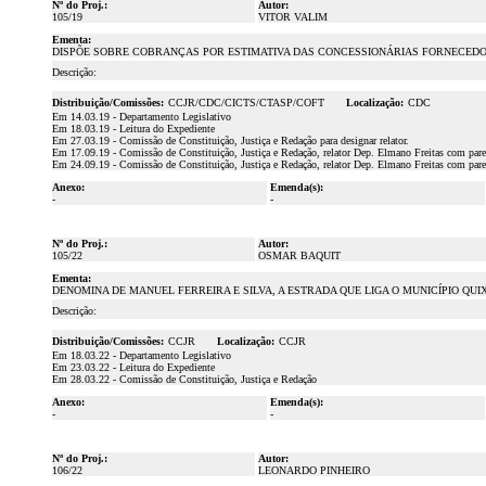
Nº do Proj.:
Autor:
105/19
VITOR VALIM
Ementa:
DISPÕE SOBRE COBRANÇAS POR ESTIMATIVA DAS CONCESSIONÁRIAS FORNECEDOR
Descrição:
Distribuição/Comissões:
CCJR/CDC/CICTS/CTASP/COFT
Localização:
CDC
Em 14.03.19 - Departamento Legislativo
Em 18.03.19 - Leitura do Expediente
Em 27.03.19 - Comissão de Constituição, Justiça e Redação para designar relator.
Em 17.09.19 - Comissão de Constituição, Justiça e Redação, relator Dep. Elmano Freitas c
Em 24.09.19 - Comissão de Constituição, Justiça e Redação, relator Dep. Elmano Freitas com pare
Anexo:
Emenda(s):
-
-
Nº do Proj.:
Autor:
105/22
OSMAR BAQUIT
Ementa:
DENOMINA DE MANUEL FERREIRA E SILVA, A ESTRADA QUE LIGA O MUNICÍPIO QU
Descrição:
Distribuição/Comissões:
CCJR
Localização:
CCJR
Em 18.03.22 - Departamento Legislativo
Em 23.03.22 - Leitura do Expediente
Em 28.03.22 - Comissão de Constituição, Justiça e Redação
Anexo:
Emenda(s):
-
-
Nº do Proj.:
Autor:
106/22
LEONARDO PINHEIRO