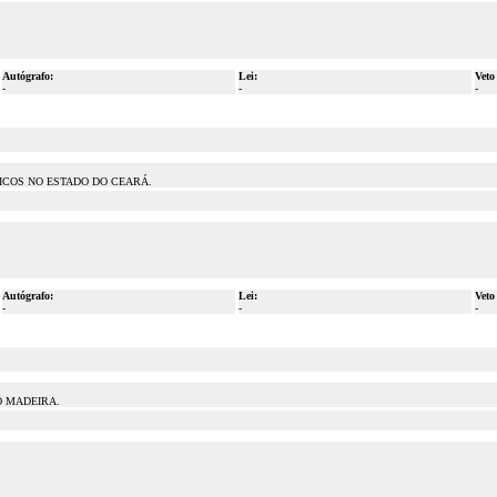
Autógrafo:
Lei:
Veto
-
-
-
ICOS NO ESTADO DO CEARÁ.
Autógrafo:
Lei:
Veto
-
-
-
O MADEIRA.