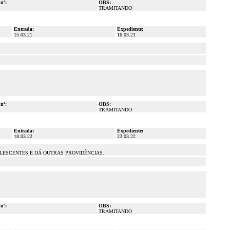
 nº:
OBS:
TRAMITANDO
Entrada:
Expediente:
15.03.21
16.03.21
 nº:
OBS:
TRAMITANDO
Entrada:
Expediente:
18.03.22
23.03.22
OLESCENTES E DÁ OUTRAS PROVIDÊNCIAS.
 nº:
OBS:
TRAMITANDO