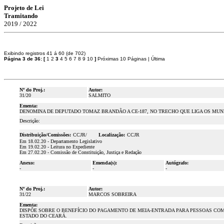
Projeto de Lei
Tramitando
2019 / 2022
Exibindo registros 41 á 60 (de 702)
Página 3 de 36:
[
1
2
3
4
5
6
7
8
9
10
]
Próximas 10 Páginas
|
Última
Nº do Proj.:
Autor:
31/20
SALMITO
Ementa:
DENOMINA DE DEPUTADO TOMAZ BRANDÃO A CE-187, NO TRECHO QUE LIGA OS MUNI
Descrição:
Distribuição/Comissões:
CCJR/
Localização:
CCJR
Em 18.02.20 - Departamento Legislativo
Em 19.02.20 - Leitura no Expediente
Em 27.02.20 - Comissão de Constituição, Justiça e Redação
Anexo:
Emenda(s):
Autógrafo:
-
-
-
Nº do Proj.:
Autor:
31/22
MARCOS SOBREIRA
Ementa:
DISPÕE SOBRE O BENEFÍCIO DO PAGAMENTO DE MEIA-ENTRADA PARA PESSOAS COM
ESTADO DO CEARÁ.