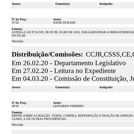
Anexo:
Emenda(s):
Autógrafo:
-
-
-
Nº do Proj.:
Autor:
37/20
DAVID DURAND
Ementa:
ALTERA A LEI N°16.929, DE 09 DE JULHO DE 2019, PARA ADICIONAR A OBRIGATOR
ESCOLAR.
Descrição:
Distribuição/Comissões:
CCJR,CSSS,CE
Em 26.02.20 - Departamento Legislativo
Em 27.02.20 - Leitura no Expediente
Em 04.03.20 - Comissão de Constituição, J
Anexo:
Emenda(s):
Autógrafo:
-
-
-
Nº do Proj.:
Autor:
38/19
LEONARDO PINHEIRO
Ementa:
DISPÕE SOBRE A CRIAÇÃO, VENDA, COMPRA, REPRODUÇÃO E DOAÇÃO DE ANIMAIS
CEARÁ, E DÁ OUTRAS PROVIDÊNCIAS.
Descrição: