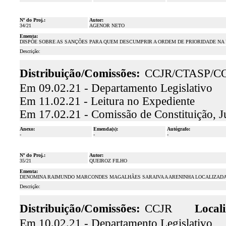
Nº do Proj.:
Autor:
34/21
AGENOR NETO
Ementa:
DISPÕE SOBRE AS SANÇÕES PARA QUEM DESCUMPRIR A ORDEM DE PRIORIDADE NA V
Descrição:
Distribuição/Comissões:
CCJR/CTASP/C
Em 09.02.21 - Departamento Legislativo
Em 11.02.21 - Leitura no Expediente
Em 17.02.21 - Comissão de Constituição, J
Anexo:
Emenda(s):
Autógrafo:
-
-
-
Nº do Proj.:
Autor:
35/21
QUEIROZ FILHO
Ementa:
DENOMINA RAIMUNDO MARCONDES MAGALHÃES SARAIVA A ARENINHA LOCALIZADA 
Descrição:
Distribuição/Comissões:
CCJR
Locali
Em 10.02.21 - Departamento Legislativo