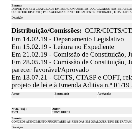
Ementa:
DISPÕE SOBRE A GRATUIDADE EM ESTACIONAMENTOS LOCALIZADOS NOS ESTABELE
OU PRÉDIO DISTINTO) PARA ACOMPANHANTE DE PACIENTE INTERNADO, E DÁ OUTRA
Descrição:
Distribuição/Comissões:
CCJR/CICTS/C
Em 14.02.19 - Departamento Legislativo
Em 15.02.19 - Leitura no Expediente
Em 21.02.19 - Comissão de Constituição, J
Em 28.05.19 - Comissão de Constituição, Ju
parecer favorável/Aprovado
Em 13.07.21 - CICTS, CTASP e COFT, relato
projeto de lei e à Emenda Aditiva n.º 01/1
Anexo:
Emenda(s):
Autógrafo:
-
-
-
Nº do Proj.:
Autor:
39/21
TONY BRITO
Ementa:
CONCEDE ATENDIMENTO PRIORITÁRIO ÀS PESSOAS EM QUALQUER TIPO DE TRATAME
Descrição: