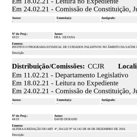
Em 18.02.21 - Leitura no Expediente
Em 24.02.21 - Comissão de Constituição, J
Anexo:
Emenda(s):
Autógrafo:
-
-
-
Nº do Proj.:
Autor:
43/21
DRA. SILVANA
Ementa:
INSTITUI O PROGRAMA ESTADUAL DE CUIDADOS PALIATIVOS NO ÂMBITO DA SAÚDE 
Descrição:
Distribuição/Comissões:
CCJR
Locali
Em 11.02.21 - Departamento Legislativo
Em 18.02.21 - Leitura no Expediente
Em 24.02.21 - Comissão de Constituição, J
Anexo:
Emenda(s):
Autógrafo:
-
-
-
Nº do Proj.:
Autor:
44/19
DAVID DURAND
Ementa:
ALTERA A REDAÇÃO DO ART. 4º, DA LEI Nº 16.142 DE 06 DE DEZEMBRO DE 2016.
Descrição: