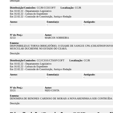
Descrição:
Distribuição/Comissões:
CCJR/CCECOFT
Localização:
CCJR
Em 10.02.22 - Departamento Legislativo
Em 16.02.22 - Leitura do Expediente
Em 22.02.22 - Comissão de Constituição, Justiça e Redação
Anexo:
Emenda(s):
Autógrafo:
-
-
-
Nº do Proj.:
Autor:
32/22
MARCOS SOBREIRA
Ementa:
DISPONIBILIZA E TORNA OBRIGATÓRIO, O EXAME DE SANGUE CPK (CREATINOFOSFOQ
MUSCULAR DUCHENNE NO ESTADO DO CEARÁ.
Descrição:
Distribuição/Comissões:
CCJ/CSSS/CTASP/COFT
Localização:
CCJR
Em 10.02.22 - Departamento Legislativo
Em 16.02.22 - Leitura do Expediente
Em 22.02.22 - Comissão de Constituição, Justiça e Redação
Anexo:
Emenda(s):
Autógrafo:
-
-
-
Nº do Proj.:
Autor:
33/21
NIZO COSTA
Ementa:
DENOMINA DE BENONES CARDOSO DE MORAIS A NOVA ARENINHA A SER CONTRUÍDA N
Descrição: