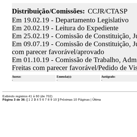
Distribuição/Comissões:
CCJR/CTASP
Em 19.02.19 - Departamento Legislativo
Em 20.02.19 - Leitura do Expediente
Em 25.02.19 - Comissão de Constituição, Ju
Em 09.07.19 - Comissão de Constituição, Ju
com parecer favorável/aprovado
Em 01.10.19 - Comissão de Trabalho, Admin
Freitas com parecer favorável/Pedido de Vi
Anexo:
Emenda(s):
Autógrafo:
-
-
-
Exibindo registros 41 á 60 (de 702)
Página 3 de 36:
[
1
2
3
4
5
6
7
8
9
10
]
Próximas 10 Páginas
|
Última