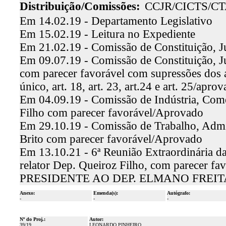
Distribuição/Comissões:
CCJR/CICTS/C
Em 14.02.19 - Departamento Legislativo
Em 15.02.19 - Leitura no Expediente
Em 21.02.19 - Comissão de Constituição, Ju
Em 09.07.19 - Comissão de Constituição, Ju
com parecer favorável com supressões dos arti
único, art. 18, art. 23, art.24 e art. 25/apro
Em 04.09.19 - Comissão de Indústria, Comer
Filho com parecer favorável/Aprovado
Em 29.10.19 - Comissão de Trabalho, Admin
Brito com parecer favorável/Aprovado
Em 13.10.21 - 6ª Reunião Extraordinária d
relator Dep. Queiroz Filho, com parece
PRESIDENTE AO DEP. ELMANO FREIT
Anexo:
Emenda(s):
Autógrafo:
-
-
-
Nº do Proj.:
Autor:
39/19
LEONARDO PINHEIRO