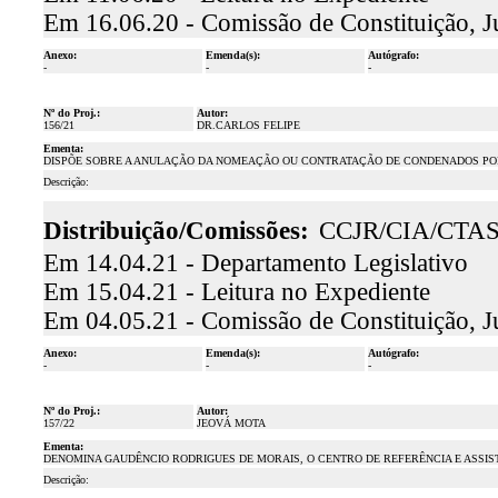
Em 16.06.20 - Comissão de Constituição, J
Anexo:
Emenda(s):
Autógrafo:
-
-
-
Nº do Proj.:
Autor:
156/21
DR.CARLOS FELIPE
Ementa:
DISPÕE SOBRE A ANULAÇÃO DA NOMEAÇÃO OU CONTRATAÇÃO DE CONDENADOS POR
Descrição:
Distribuição/Comissões:
CCJR/CIA/CTA
Em 14.04.21 - Departamento Legislativo
Em 15.04.21 - Leitura no Expediente
Em 04.05.21 - Comissão de Constituição, J
Anexo:
Emenda(s):
Autógrafo:
-
-
-
Nº do Proj.:
Autor:
157/22
JEOVÁ MOTA
Ementa:
DENOMINA GAUDÊNCIO RODRIGUES DE MORAIS, O CENTRO DE REFERÊNCIA E ASSISTÊ
Descrição: