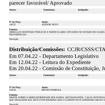
parecer favorável/ Aprovado
Anexo:
Emenda(s):
Autógrafo:
-
-
-
Nº do Proj.:
Autor:
149/22
AGENOR NEYO
Ementa:
OBRIGA OS HOSPITAIS PÚBLICOS E PARTICULARES SITUADOS NO ESTADO DO CEARÁ
PROVIDÊNCIAS.
Descrição:
Distribuição/Comissões:
CCJR/CSSS/CT
Em 07.04.22 - Departamento Legislativo
Em 12.04.22 - Leitura do Expediente
Em 20.04.22 - Comissão de Constituição, J
Anexo:
Emenda(s):
Autógrafo:
-
-
-
Nº do Proj.:
Autor:
150/20
BRUNO PEDROSA
Ementa:
DISPÕE SOBRE A OBRIGATORIEDADE DOS BARES, RESTAURANTES, CASAS NOTURNAS
QUE SINALIZEM AOS SEUS FUNCIONÁRIOS QUE O CLIENTE ESTÁ SOFRENDO ABUSO 
Descrição: