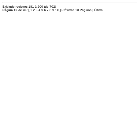
Exibindo registros 181 á 200 (de 702)
Página 10 de 36:
[
1
2
3
4
5
6
7
8
9
10
]
Próximas 10 Páginas
|
Última