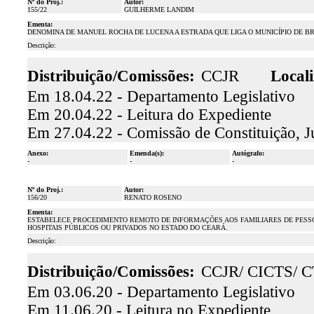
Nº do Proj.:
Autor:
155/22
GUILHERME LANDIM
Ementa:
DENOMINA DE MANUEL ROCHA DE LUCENA A ESTRADA QUE LIGA O MUNICÍPIO DE BRE
Descrição:
Distribuição/Comissões:
CCJR
Locali
Em 18.04.22 - Departamento Legislativo
Em 20.04.22 - Leitura do Expediente
Em 27.04.22 - Comissão de Constituição, J
Anexo:
Emenda(s):
Autógrafo:
-
-
-
Nº do Proj.:
Autor:
156/20
RENATO ROSENO
Ementa:
ESTABELECE PROCEDIMENTO REMOTO DE INFORMAÇÕES AOS FAMILIARES DE PESS
HOSPITAIS PÚBLICOS OU PRIVADOS NO ESTADO DO CEARÁ.
Descrição:
Distribuição/Comissões:
CCJR/ CICTS/ 
Em 03.06.20 - Departamento Legislativo
Em 11.06.20 - Leitura no Expediente