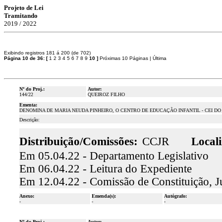
Projeto de Lei
Tramitando
2019 / 2022
Exibindo registros 181 á 200 (de 702)
Página 10 de 36:
[
1
2
3
4
5
6
7
8
9
10
]
Próximas 10 Páginas
|
Última
Nº do Proj.:
Autor:
144/22
QUEIROZ FILHO
Ementa:
DENOMINA DE MARIA NEUDA PINHEIRO, O CENTRO DE EDUCAÇÃO INFANTIL - CEI DO
Descrição:
Distribuição/Comissões:
CCJR
Locali
Em 05.04.22 - Departamento Legislativo
Em 06.04.22 - Leitura do Expediente
Em 12.04.22 - Comissão de Constituição, J
Anexo:
Emenda(s):
Autógrafo:
-
-
-
Nº do Proj.:
Autor: