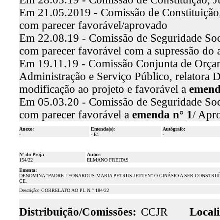
Em 21.05.2019 - Comissão de Constituição, 
com parecer favorável/aprovado
Em 22.08.19 - Comissão de Seguridade Soc
com parecer favorável com a supressão do a
Em 19.11.19 - Comissão Conjunta de Orçame
Administração e Serviço Público, relatora 
modificação ao projeto e favorável a
emend
Em 05.03.20 - Comissão de Seguridade Soc
com parecer favorável a
emenda n° 1
/ Apr
Anexo:
Emenda(s):
Autógrafo:
-
- E1
-
Nº do Proj.:
Autor:
154/22
ELMANO FREITAS
Ementa:
DENOMINA "PADRE LEONARDUS MARIA PETRUS JETTEN" O GINÁSIO A SER CONSTRUÍ
CE.
Descrição:
CORRELATO AO
PL N.° 184/22
Distribuição/Comissões:
CCJR
Locali