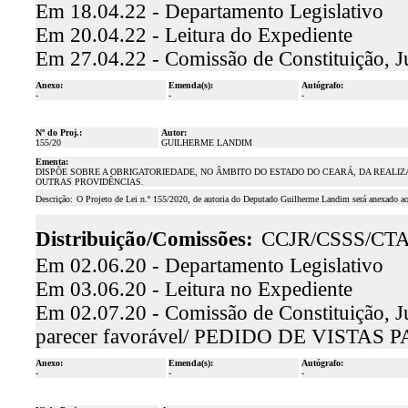
Em 18.04.22 - Departamento Legislativo
Em 20.04.22 - Leitura do Expediente
Em 27.04.22 - Comissão de Constituição, J
Anexo:
Emenda(s):
Autógrafo:
-
-
-
Nº do Proj.:
Autor:
155/20
GUILHERME LANDIM
Ementa:
DISPÕE SOBRE A OBRIGATORIEDADE, NO ÂMBITO DO ESTADO DO CEARÁ, DA REALIZAÇ
OUTRAS PROVIDÊNCIAS.
Descrição:
O Projeto de Lei n.º 155/2020, de autoria do Deputado Guilherme Landim será anexado ao
Distribuição/Comissões:
CCJR/CSSS/CT
Em 02.06.20 - Departamento Legislativo
Em 03.06.20 - Leitura no Expediente
Em 02.07.20 - Comissão de Constituição, Jus
parecer favorável/ PEDIDO DE VISTA
Anexo:
Emenda(s):
Autógrafo:
-
-
-