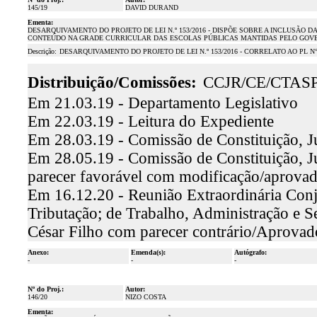
145/19
DAVID DURAND
Ementa:
DESARQUIVAMENTO DO PROJETO DE LEI N.º 153/2016 - DISPÕE SOBRE A INCLUSÃO 
CONTEÚDO NA GRADE CURRICULAR DAS ESCOLAS PÚBLICAS MANTIDAS PELO GOVE
Descrição:
DESARQUIVAMENTO DO PROJETO DE LEI N.º 153/2016 - CORRELATO AO PL N° 
Distribuição/Comissões:
CCJR/CE/CTAS
Em 21.03.19 - Departamento Legislativo
Em 22.03.19 - Leitura do Expediente
Em 28.03.19 - Comissão de Constituição, Jus
Em 28.05.19 - Comissão de Constituição, Ju
parecer favorável com modificação/aprova
Em 16.12.20 - Reunião Extraordinária Con
Tributação; de Trabalho, Administração e Se
César Filho com parecer contrário/Aprovad
Anexo:
Emenda(s):
Autógrafo:
-
-
-
Nº do Proj.:
Autor:
146/20
NIZO COSTA
Ementa: