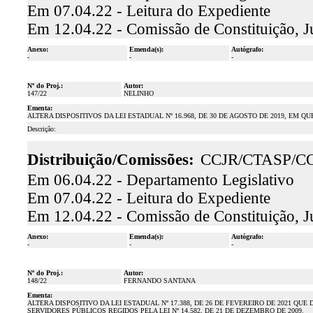
Em 07.04.22 - Leitura do Expediente
Em 12.04.22 - Comissão de Constituição, J
Anexo:
Emenda(s):
Autógrafo:
-
-
-
Nº do Proj.:
Autor:
147/22
NELINHO
Ementa:
ALTERA DISPOSITIVOS DA LEI ESTADUAL Nº 16.968, DE 30 DE AGOSTO DE 2019, E
Descrição:
Distribuição/Comissões:
CCJR/CTASP/C
Em 06.04.22 - Departamento Legislativo
Em 07.04.22 - Leitura do Expediente
Em 12.04.22 - Comissão de Constituição, J
Anexo:
Emenda(s):
Autógrafo:
-
-
-
Nº do Proj.:
Autor:
148/22
FERNANDO SANTANA
Ementa:
ALTERA DISPOSITIVO DA LEI ESTADUAL Nº 17.388, DE 26 DE FEVEREIRO DE 2021 
SERVIDORES PÚBLICOS REGIDOS PELA LEI Nº 14.582, DE 21 DE DEZEMBRO DE 2009.