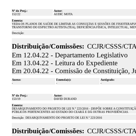
Nº do Proj.:
Autor:
152/22
AUDIC MOTA
Ementa:
VEDA OS PLANOS DE SAÚDE DE LIMITAR AS CONSULTAS E SESSÕES DE FISIOTERAP
TRANSTORNO DO ESPECTRO AUTISTA (TEA), DEFICIÊNCIA FÍSICA, INTELECTUAL, ME
Descrição:
Distribuição/Comissões:
CCJR/CSSS/CT
Em 12.04.22 - Departamento Legislativo
Em 13.04.22 - Leitura do Expediente
Em 20.04.22 - Comissão de Constituição, J
Anexo:
Emenda(s):
Autógrafo:
-
-
-
Nº do Proj.:
Autor:
153/19
DAVID DURAND
Ementa:
DESARQUIVAMENTO DO PROJETO DE LEI N.º 223/2016 - DISPÕE SOBRE A CONSTITU
PÚBLICOS PERTENCENTES AO ESTADO DO CEARÁ E DÁ OUTRAS PROVIDÊNCIAS.
Descrição:
DESARQUIVAMENTO DO PROJETO DE LEI N.º 223/2016
Distribuição/Comissões:
CCJR/CSSS/CT