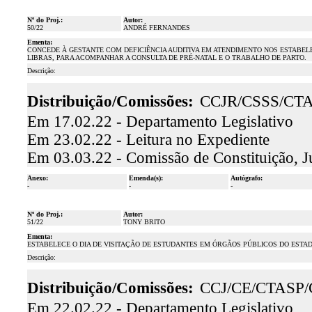
Nº do Proj.:
Autor:
50/22
ANDRÉ FERNANDES
Ementa:
CONCEDE À GESTANTE COM DEFICIÊNCIA AUDITIVA EM ATENDIMENTO NOS ESTABELEC
LIBRAS, PARA ACOMPANHAR A CONSULTA DE PRÉ-NATAL E O TRABALHO DE PARTO.
Descrição:
Distribuição/Comissões:
CCJR/CSSS/CT
Em 17.02.22 - Departamento Legislativo
Em 23.02.22 - Leitura no Expediente
Em 03.03.22 - Comissão de Constituição, J
Anexo:
Emenda(s):
Autógrafo:
-
-
-
Nº do Proj.:
Autor:
51/22
TONY BRITO
Ementa:
ESTABELECE O DIA DE VISITAÇÃO DE ESTUDANTES EM ÓRGÃOS PÚBLICOS DO ESTA
Descrição:
Distribuição/Comissões:
CCJ/CE/CTASP
Em 22.02.22 - Departamento Legislativo