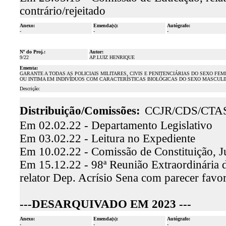
contrário/rejeitado
Anexo:
Emenda(s):
Autógrafo:
-
-
-
Nº do Proj.:
Autor:
9/22
AP.LUIZ HENRIQUE
Ementa:
GARANTE A TODAS AS POLICIAIS MILITARES, CIVIS E PENITENCIÁRIAS DO SEXO FE
OU INTIMA EM INDIVÍDUOS COM CARACTERÍSTICAS BIOLÓGICAS DO SEXO MASCULI
Descrição:
Distribuição/Comissões:
CCJR/CDS/CTA
Em 02.02.22 - Departamento Legislativo
Em 03.02.22 - Leitura no Expediente
Em 10.02.22 - Comissão de Constituição, J
Em 15.12.22 - 98ª Reunião Extraordinária d
relator Dep. Acrísio Sena com parecer favo
---DESARQUIVADO EM 2023 ---
Anexo:
Emenda(s):
Autógrafo:
-
-
-