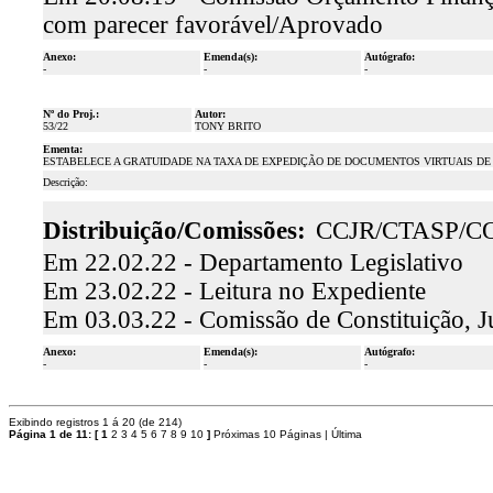
com parecer favorável/Aprovado
Anexo:
Emenda(s):
Autógrafo:
-
-
-
Nº do Proj.:
Autor:
53/22
TONY BRITO
Ementa:
ESTABELECE A GRATUIDADE NA TAXA DE EXPEDIÇÃO DE DOCUMENTOS VIRTUAIS DE
Descrição:
Distribuição/Comissões:
CCJR/CTASP/C
Em 22.02.22 - Departamento Legislativo
Em 23.02.22 - Leitura no Expediente
Em 03.03.22 - Comissão de Constituição, J
Anexo:
Emenda(s):
Autógrafo:
-
-
-
Exibindo registros 1 á 20 (de 214)
Página 1 de 11:
[
1
2
3
4
5
6
7
8
9
10
]
Próximas 10 Páginas
|
Última