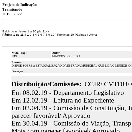
Projeto de Indicação
Tramitando
2019 / 2022
Exibindo registros 1 á 20 (de 214)
Página 1 de 11:
[
1
2
3
4
5
6
7
8
9
10
]
Próximas 10 Páginas
|
Última
Nº do Proj.:
Autor:
1/19
MARCOS SOBREIRA
Ementa:
DISPÕE SOBRE A ESTADUALIZAÇÃO DA ESTRADA MUNICIPAL QUE LIGA O MUNICÍPIO 
Descrição:
Distribuição/Comissões:
CCJR/ CVTDU/
Em 08.02.19 - Departamento Legislativo
Em 12.02.19 - Leitura no Expediente
Em 02.04.19 - Comissão de Constituição, J
parecer favorável/ Aprovado
Em 30.04.19 - Comissão de Viação, Transp
Mota com parecer favorável/ Aprovado