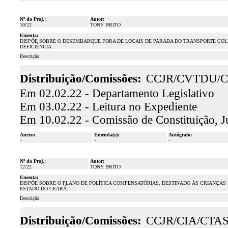
Nº do Proj.:
Autor:
10/22
TONY BRITO
Ementa:
DISPÕE SOBRE O DESEMBARQUE FORA DE LOCAIS DE PARADA DO TRANSPORTE COL
DEFICIÊNCIA.
Descrição:
Distribuição/Comissões:
CCJR/CVTDU/
Em 02.02.22 - Departamento Legislativo
Em 03.02.22 - Leitura no Expediente
Em 10.02.22 - Comissão de Constituição, J
Anexo:
Emenda(s):
Autógrafo:
-
-
-
Nº do Proj.:
Autor:
12/22
TONY BRITO
Ementa:
DISPÕE SOBRE O PLANO DE POLÍTICA COMPENSATÓRIAS, DESTINADO ÀS CRIANÇAS
ESTADO DO CEARÁ.
Descrição:
Distribuição/Comissões:
CCJR/CIA/CTA