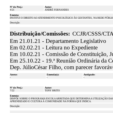
Nº do Proj.:
Autor:
4/21
ANDRÉ FERNANDES
Ementa:
INSTITUI O DIREITO AO ATENDIMENTO PSICOLÓGICO ÀS GESTANTES, NA REDE PÚBL
Descrição:
Distribuição/Comissões:
CCJR/CSSS/CT
Em 21.01.21 - Departamento Legislativo
Em 02.02.21 - Leitura no Expediente
Em 10.02.21 - Comissão de Constituição, J
Em 25.10.22 - 19.ª Reunião Ordinária da Co
Dep. JúlioCésar Filho, com parecer favor
Anexo:
Emenda(s):
Autógrafo:
-
-
-
Nº do Proj.:
Autor:
7/22
TONY BRITO
Ementa:
DISPÕE SOBRE O PROGRAMA ESCOLA ARRETADA QUE DETERMINA A UTILIZAÇÃO DAS
APRENDIZADO E CULTURA À COMUNIDADE NA FORMA QUE INDICA.
Descrição: