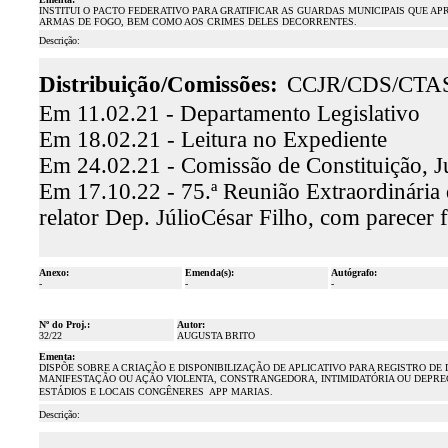
INSTITUI O PACTO FEDERATIVO PARA GRATIFICAR AS GUARDAS MUNICIPAIS QUE AP
ARMAS DE FOGO, BEM COMO AOS CRIMES DELES DECORRENTES.
Descrição:
Distribuição/Comissões:
CCJR/CDS/CTA
Em 11.02.21 - Departamento Legislativo
Em 18.02.21 - Leitura no Expediente
Em 24.02.21 - Comissão de Constituição, J
Em 17.10.22 - 75.ª Reunião Extraordinária 
relator Dep. JúlioCésar Filho, com parece
Anexo:
Emenda(s):
Autógrafo:
-
-
-
Nº do Proj.:
Autor:
32/22
AUGUSTA BRITO
Ementa:
DISPÕE SOBRE A CRIAÇÃO E DISPONIBILIZAÇÃO DE APLICATIVO PARA REGISTRO DE
MANIFESTAÇÃO OU AÇÃO VIOLENTA, CONSTRANGEDORA, INTIMIDATÓRIA OU DEPRE
ESTÁDIOS E LOCAIS CONGÊNERES  APP MARIAS.
Descrição: