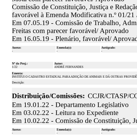
Comissão de Constituição, Justiça e Redaçã
favorável à Emenda Modificativa n.º 01/21
Em 07.05.19 - Comissão de Trabalho, Admin
Freitas com parecer favorável/ Aprovado
Em 16.05.19 - Plenário, favorável/ Aprova
Anexo:
Emenda(s):
Autógrafo:
-
-
-
Nº do Proj.:
Autor:
1/22
ANDRÉ FERNANDES
Ementa:
INSTITUI O CADASTRO ESTADUAL PARA ADOÇÃO DE ANIMAIS E DÁ OUTRAS PROVIDÊ
Descrição:
Distribuição/Comissões:
CCJR/CTASP/C
Em 19.01.22 - Departamento Legislativo
Em 03.02.22 - Leitura no Expediente
Em 10.02.22 - Comissão de Constituição, J
Anexo:
Emenda(s):
Autógrafo:
-
-
-