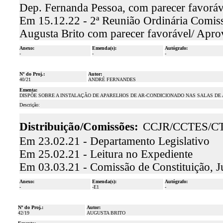
Dep. Fernanda Pessoa, com parecer favorá
Em 15.12.22 - 2ª Reunião Ordinária Comiss
Augusta Brito com parecer favorável/ Apr
Anexo:
Emenda(s):
Autógrafo:
-
-
-
Nº do Proj.:
Autor:
40/21
ANDRÉ FERNANDES
Ementa:
DISPÕE SOBRE A INSTALAÇÃO DE APARELHOS DE AR-CONDICIONADO NAS SALAS DE 
Descrição:
Distribuição/Comissões:
CCJR/CCTES/C
Em 23.02.21 - Departamento Legislativo
Em 25.02.21 - Leitura no Expediente
Em 03.03.21 - Comissão de Constituição, J
Anexo:
Emenda(s):
Autógrafo:
-
-E1
-
Nº do Proj.:
Autor:
42/19
AUGUSTA BRITO