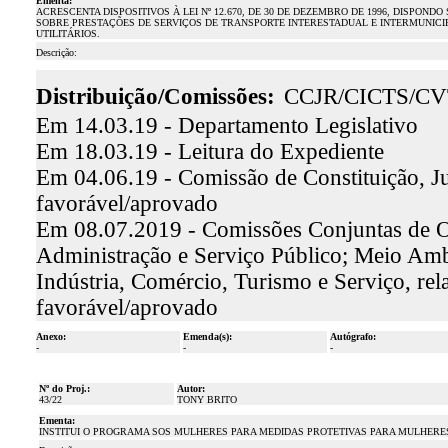
Ementa:
ACRESCENTA DISPOSITIVOS À LEI Nº 12.670, DE 30 DE DEZEMBRO DE 1996, DISPO
SOBRE PRESTAÇÕES DE SERVIÇOS DE TRANSPORTE INTERESTADUAL E INTERMUNICIP
UTILITÁRIOS.
Descrição:
Distribuição/Comissões:
CCJR/CICTS/C
Em 14.03.19 - Departamento Legislativo
Em 18.03.19 - Leitura do Expediente
Em 04.06.19 - Comissão de Constituição, Ju
favorável/aprovado
Em 08.07.2019 - Comissões Conjuntas de Or
Administração e Serviço Público; Meio Amb
Indústria, Comércio, Turismo e Serviço, re
favorável/aprovado
Anexo:
Emenda(s):
Autógrafo:
-
-
-
Nº do Proj.:
Autor:
43/22
TONY BRITO
Ementa:
INSTITUI O PROGRAMA SOS MULHERES PARA MEDIDAS PROTETIVAS PARA MULHERES